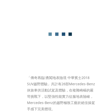
「傳奇再臨!勇闖地表險境 中華賓士2018 
SUV越野體驗」共計有26部Mercedes-Benz
休旅車供活動試駕及體驗，在複雜崎嶇的嚴
苛挑戰下，以堅強性能實力征服地表險峻，
Mercedes-Benz的越野極致工藝於絕佳操駕
手感下完美體現。