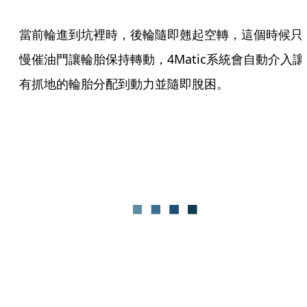
當前輪進到坑裡時，後輪隨即翹起空轉，這個時候只
慢催油門讓輪胎保持轉動，4Matic系統會自動介入讓
有抓地的輪胎分配到動力並隨即脫困。