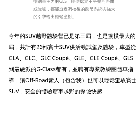
擔綱重主力的GLS，即便處於不平整的路面
或陡坡，都能透過調校後的懸吊系統與強大
的引擎輸出輕鬆應對。
今年的SUV越野體驗營已是第三屆，也是規模最大的
屆，共計有26部賓士SUV供活動試駕及體驗，車型從
GLA、GLC、GLC Coupé、GLE、GLE Coupé、GLS
到最硬派的G-Class都有，並聘有專業教練團隨車指
導，讓Off-Road素人（包含我）也可以輕鬆駕馭賓士
SUV，安全的體驗駕車越野的探險快感。