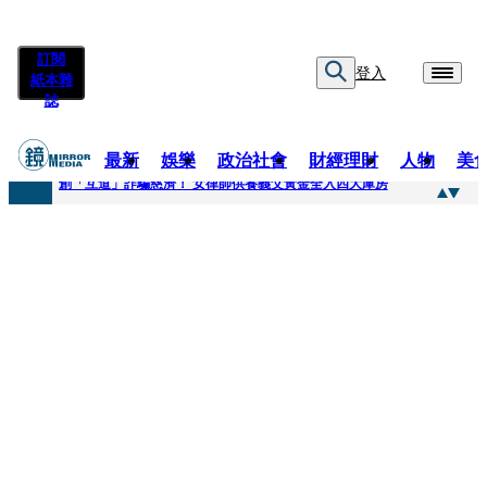
訂閱
登入
紙本雜
誌
最新
娛樂
政治社會
財經理財
人物
美
快訊
創「互道」詐騙慈濟！ 女律師供養義父黃金全入四大庫房
快訊
前時力黨魁表態「反對刪公視預算」 盼在野三思：改凍結處理受質疑項目
快訊
六強片齊聚桃影 小薰《祖先鬼》回桃影娘家 《長安的荔枝》桃影加映一票難求