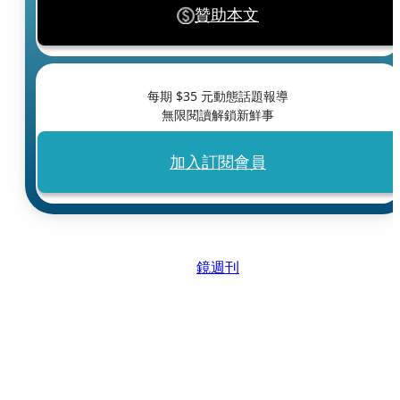
贊助本文
每期 $
35
元動態話題報導
無限閱讀解鎖新鮮事
加入訂閱會員
鏡週刊