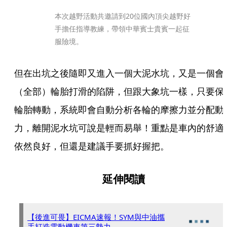
本次越野活動共邀請到20位國內頂尖越野好
手擔任指導教練，帶領中華賓士貴賓一起征
服險境。
但在出坑之後隨即又進入一個大泥水坑，又是一個會
（全部）輪胎打滑的陷阱，但跟大象坑一樣，只要保
輪胎轉動，系統即會自動分析各輪的摩擦力並分配動
力，離開泥水坑可說是輕而易舉！重點是車內的舒適
依然良好，但還是建議手要抓好握把。
延伸閱讀
【後進可畏】EICMA速報！SYM與中油攜
手打造電動機車第三勢力