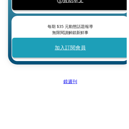
贊助本文
每期 $
35
元動態話題報導
無限閱讀解鎖新鮮事
加入訂閱會員
鏡週刊