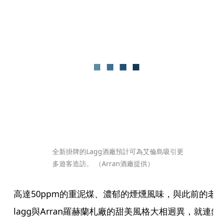
全新掛牌的Lagg酒廠預計可為艾倫島吸引更
多遊客造訪。 （Arran酒廠提供） 
高達50ppm的重泥煤、濃郁的煙燻風味，與此前的老
lagg與Arran羅赫蘭札廠的甜美風格大相迥異，就連