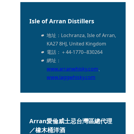
Isle of Arran Distillers
地址：Lochranza, Isle of Arran, 
KA27 8HJ, United Kingdom
電話：＋44-1770--830264
網址：
www.arranwhisky.com
、
www.laggwhisky.com
Arran愛倫威士忌台灣區總代理
／橡木桶洋酒