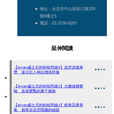
地址：台北市中山區松江路200
號6樓之5
電話：02-2536-8261
延伸閱讀
【Arran威士忌的斜槓思維4】追究泥煤來
歷 遠古巨人神話增添想像
【Arran威士忌的斜槓思維3】大膽過桶實
驗 造就驚豔的萬千風格
【Arran威士忌的斜槓思維2】經典花果香
氣 都來自這些隱藏的細節