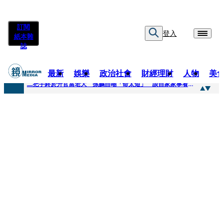
訂閱
登入
紙本雜
誌
最新
娛樂
政治社會
財經理財
人物
美
快訊
二把手終於升官當老大 孫鵬自嘲「命太短」 談自家家事看超開：誰家鍋底沒灰塵
快訊
蔡英文做2件事「嚇壞一堆人」 黃暐瀚分析台東戰況：變成五五波
快訊
未禮讓行人罰6000元沒繳 租車公司竟爆欠235萬公法債務！負責人急出面