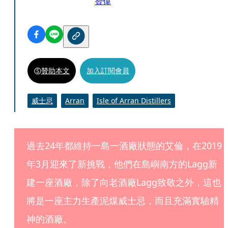
智偉
贊助本文
加入訂閱會員
威士忌
Arran
Isle of Arran Distillers
過去24年都維持一島一酒廠狀態的艾倫，在2019
年3月迎來了新挑戰，他們在島嶼南方的Lagg新
建一座酒廠，除了向老酒廠Lagg致敬之外，這也
將是一座主力生產泥煤威士忌，而且充滿實驗精
神的酒廠。