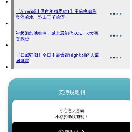
【Arran威士忌的斜槓思維1】用蘇格蘭最
乾淨的水 造出王子的酒
神級酒款他都有！威士忌初代KOL K大酒
窖揭密
【日威狂潮】全日本最會賣Highball的人氣
居酒屋
支持鏡週刊
小心意大意義
小額贊助鏡週刊！