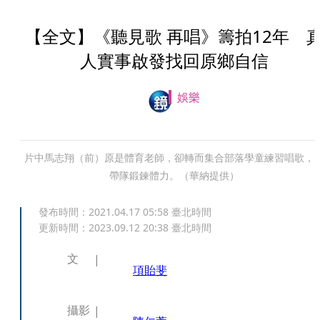
【全文】《聽見歌 再唱》籌拍12年 
人實事啟發找回原鄉自信
娛樂
片中馬志翔（前）原是體育老師，卻轉而集合部落學童練習唱歌，
帶隊鍛鍊體力。（華納提供）
發布時間：
2021.04.17 05:58
臺北時間
更新時間：
2023.09.12 20:38
臺北時間
文
項貽斐
攝影