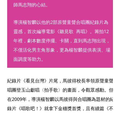
師馬志翔的心結。
導演楊智麟以他的2部原聲童聲合唱團紀錄片為
靈感，首次編導電影《聽見歌  再唱》。籌拍12
年裡，劇本數度停擺、卡關，直到馬志翔出現，
不僅活化男主角形象，更為楊智麟提供表演、場
面調度等助力。
紀錄片《看見台灣》片尾，馬彼得校長率領原聲童聲
唱團登玉山獻唱〈拍手歌〉的畫面，令觀眾感動。但
在2009年，導演楊智麟以馬彼得與合唱團為題材的紀
錄片《唱歌吧！》就拿下金穗獎首獎，且有續篇《不