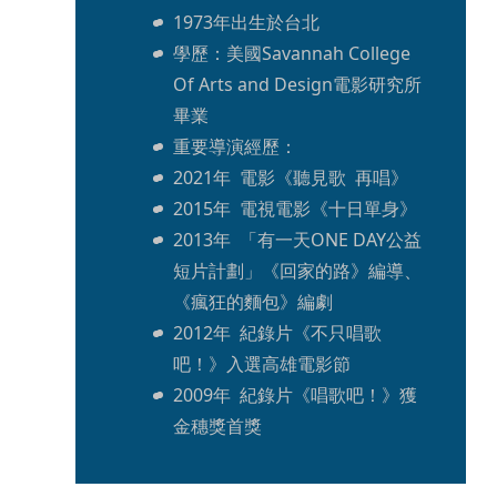
1973年出生於台北
學歷：美國Savannah College 
Of Arts and Design電影研究所
畢業
重要導演經歷：
2021年  電影《聽見歌  再唱》
2015年  電視電影《十日單身》
2013年  「有一天ONE DAY公益
短片計劃」《回家的路》編導、
《瘋狂的麵包》編劇
2012年  紀錄片《不只唱歌
吧！》入選高雄電影節
2009年  紀錄片《唱歌吧！》獲
金穗獎首獎