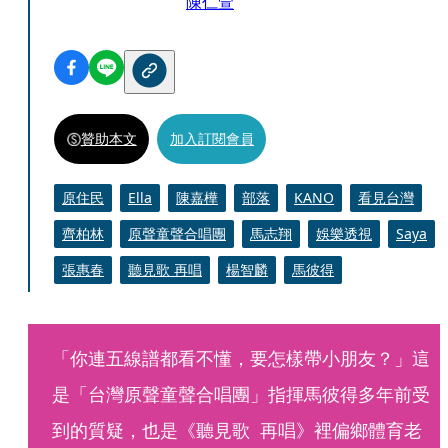
陳仁萱
贊助本文
加入訂閱會員
原住民
Ella
陳嘉樺
部落
KANO
看見台灣
齊柏林
原聲童聲合唱團
馬志翔
娛樂透視
Saya
張惠春
聽見歌 再唱
楊智麟
馬彼得
「你連五線譜都看不懂，要怎樣帶小朋友？」這
是「台灣原聲童聲合唱團」指揮馬彼得多年前受
到的質疑，也是《聽見歌  再唱》裡偏鄉體育老