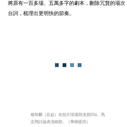
將原有一百多場、五萬多字的劇本，刪除冗贅的場次
台詞，梳理出更明快的節奏。
楊智麟（右起）在拍片現場與演員Ella、馬
志翔討論表演細節。（華納提供）