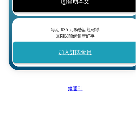
贊助本文
每期 $
35
元動態話題報導
無限閱讀解鎖新鮮事
加入訂閱會員
鏡週刊