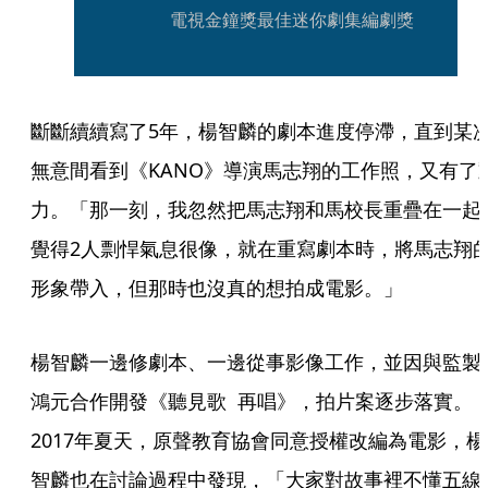
電視金鐘獎最佳迷你劇集編劇獎
斷斷續續寫了5年，楊智麟的劇本進度停滯，直到某
無意間看到《KANO》導演馬志翔的工作照，又有了
力。「那一刻，我忽然把馬志翔和馬校長重疊在一起
覺得2人剽悍氣息很像，就在重寫劇本時，將馬志翔
形象帶入，但那時也沒真的想拍成電影。」
楊智麟一邊修劇本、一邊從事影像工作，並因與監製
鴻元合作開發《聽見歌  再唱》，拍片案逐步落實。
2017年夏天，原聲教育協會同意授權改編為電影，楊
智麟也在討論過程中發現，「大家對故事裡不懂五線