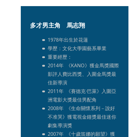
多才男主角　馬志翔
1978年出生於花蓮
學歷：文化大學園藝系畢業
重要經歷：
2014年  《KANO》獲金馬獎國際
影評人費比西獎、入圍金馬獎最
佳新導演
2011年  《賽德克·巴萊》入圍亞
洲電影大獎最佳男配角
2008年  《生命關懷系列－說好
不准哭》獲電視金鐘獎最佳迷你
劇集導演獎
2007年  《十歲笛娜的願望》獲