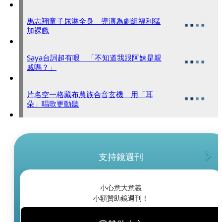
馬志翔童子尿淋全身 導演為劇組福利猛
加裸戲
Saya台詞超有哏 「不知道我跟阿妹是親
戚嗎？」
片名空一格藏布農族合音玄機 用「耳
朵」唱歌更動聽
支持鏡週刊
小心意大意義
小額贊助鏡週刊！