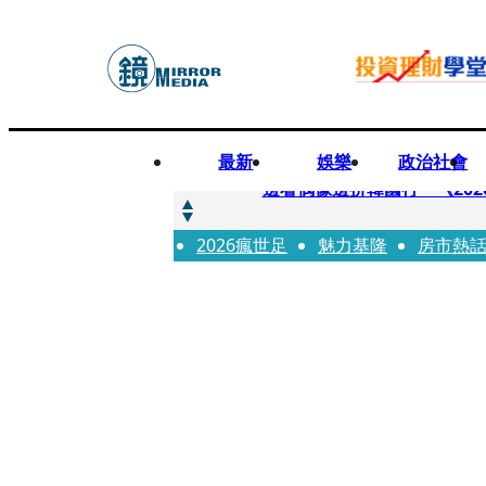
最新
娛樂
政治社會
快訊
邊看偶像邊拚韓國行 《2026
2026瘋世足
快訊
魅力基隆
房市熱
代誌大條火急跳船？ 宏碁派
快訊
一句「請回去坐好」 特教生