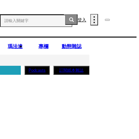
登入
瑪法達
專欄
動態雜誌
訂閱紙本雜誌
Podcasts