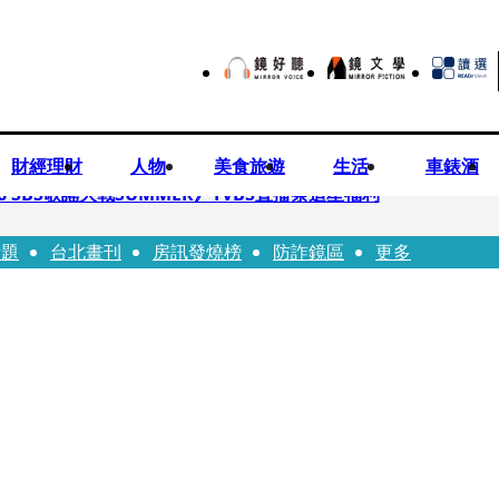
財經理財
人物
美食旅遊
生活
車錶酒
 SBS歌謠大戰SUMMER》TVBS直播祭追星福利
話題
台北畫刊
房訊發燒榜
防詐鏡區
更多
任李文詳接掌兆基屋管2天就喊撤出！
持斷掃把戳女代課老師眼睛大失血近失明