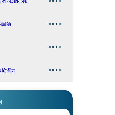
該有的3個心態
的風險
東協潛力
刊