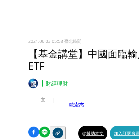
2021.06.03 05:58
臺北時間
【基金講堂】中國面臨輸
ETF
財經理財
文
歐宏杰
贊助本文
加入訂閱會