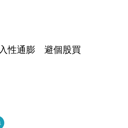
入性通膨 避個股買
員