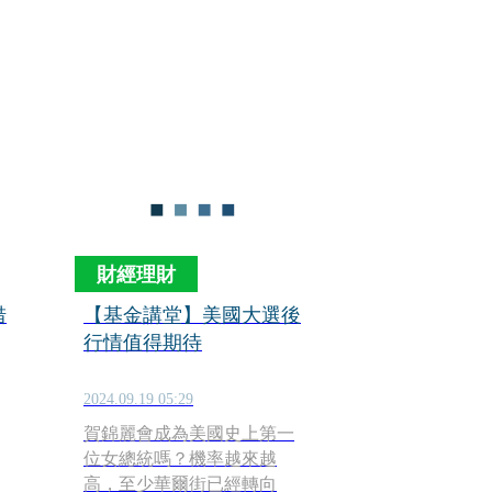
財經理財
措
【基金講堂】美國大選後
行情值得期待
2024.09.19 05:29
賀錦麗會成為美國史上第一
位女總統嗎？機率越來越
高，至少華爾街已經轉向