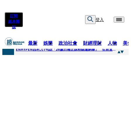
訂閱
登入
紙本雜
誌
最新
娛樂
政治社會
財經理財
人物
美
快訊
ENHYPEN西村力1句話「26歲日籍正妹粉絲遭網暴」 生前直播震撼畫面全網瘋傳！警方證實死訊
快訊
捨量保價奏效！華邦電DRAM價翻倍 五成產能已綁長約
快訊
台糖遭羅織入罪 黃智賢批掩護中聯政客、政黨「台灣之恥」