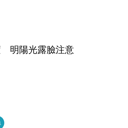
度 明陽光露臉注意
員