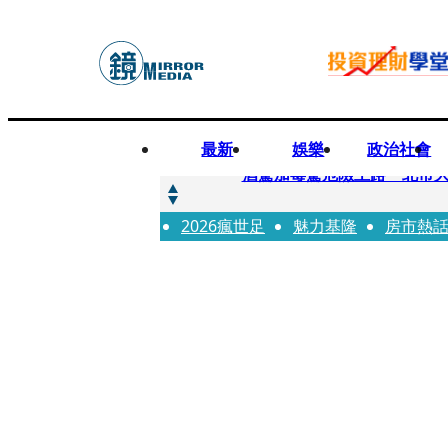
最新
娛樂
政治社會
快訊
酒駕加毒駕危險上路 北市大
2026瘋世足
快訊
魅力基隆
房市熱
Ozone黃文廷、FEniX
快訊
AKIRA台北唱到一半突收兒