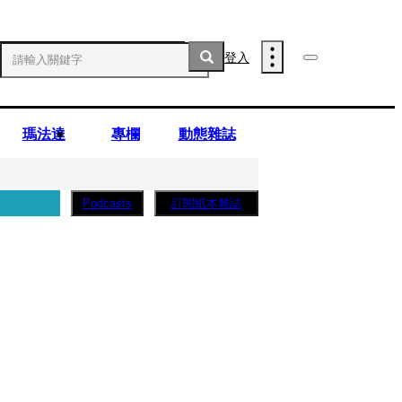
登入
瑪法達
專欄
動態雜誌
訂閱紙本雜誌
Podcasts
薩蛋糕」