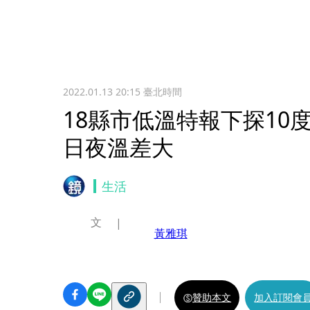
2022.01.13 20:15
臺北時間
18縣市低溫特報下探10
日夜溫差大
生活
文
黃雅琪
贊助本文
加入訂閱會