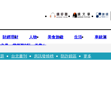
財經理財
人物
美食旅遊
生活
車錶酒
安警一週連破2起「雙駕」
話題
台北畫刊
房訊發燒榜
防詐鏡區
更多
夏浦洋組「神隊友」 邱以太、林亭莉熱血狂奔殺青淚崩
子告白「爸爸I LOVE YOU」 驚喜林志玲同步曝光父親節「披