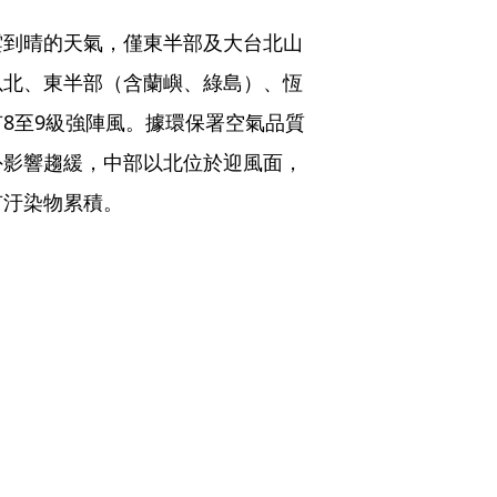
雲到晴的天氣，僅東半部及大台北山
以北、東半部（含蘭嶼、綠島）、恆
8至9級強陣風。據環保署空氣品質
外影響趨緩，中部以北位於迎風面，
有汙染物累積。