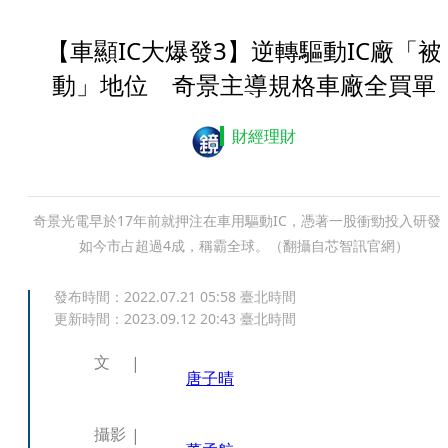
【車顯IC大爆發3】逆轉驅動IC廠「被
動」地位 奇景主導規格車廠全買單
財經理財
奇景光電早於17年前就押注在車用驅動IC，憑著一股衝勁投入研發
如今市占超過4成，稱霸全球。（翻攝自芯智訊官網）
發布時間：
2022.07.21 05:58
臺北時間
更新時間：
2023.09.12 20:43
臺北時間
文
唐子晴
攝影