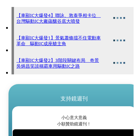
【車顯IC大爆發4】聯詠、敦泰爭相卡位
台灣驅動IC大廠蘊釀谷底大噴發
【車顯IC大爆發1】景氣蕭條擋不住電動車
革命 驅動IC成座艙主角
【車顯IC大爆發2】3階段關鍵布局 奇景
吳炳昌笑談稱霸車用驅動IC之路
支持鏡週刊
小心意大意義
小額贊助鏡週刊！