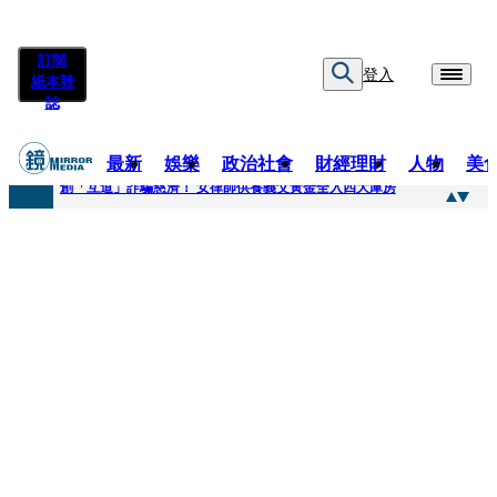
訂閱
登入
紙本雜
誌
最新
娛樂
政治社會
財經理財
人物
美
快訊
創「互道」詐騙慈濟！ 女律師供養義父黃金全入四大庫房
快訊
前時力黨魁表態「反對刪公視預算」 盼在野三思：改凍結處理受質疑項目
快訊
六強片齊聚桃影 小薰《祖先鬼》回桃影娘家 《長安的荔枝》桃影加映一票難求