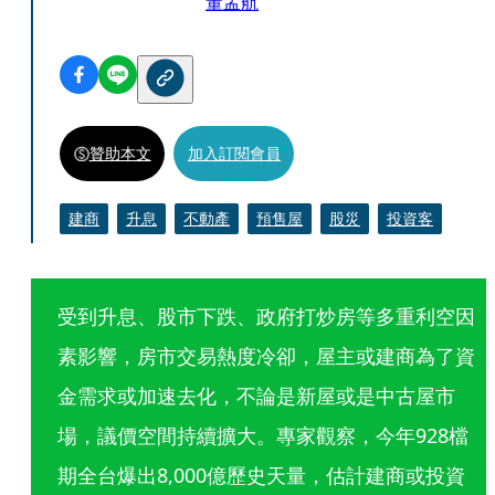
董孟航
贊助本文
加入訂閱會員
建商
升息
不動產
預售屋
股災
投資客
受到升息、股市下跌、政府打炒房等多重利空因
素影響，房市交易熱度冷卻，屋主或建商為了資
金需求或加速去化，不論是新屋或是中古屋市
場，議價空間持續擴大。專家觀察，今年928檔
期全台爆出8,000億歷史天量，估計建商或投資