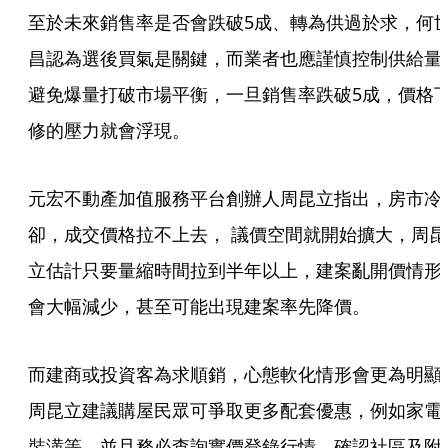
至於未來銷售率是否會跌破5成、轉為供過於求，何
昌認為選後買氣是關鍵，而業者也應謹慎控制供給量
避免爆量打破市場平衡，一旦銷售率跌破5成，價格
修的壓力就會浮現。
元宏不動產加值服務平台創辦人周昆立指出，房市冷
卻，成交價格拉不上去， 議價空間就開始擴大，周昆
立估計只要量縮時間拉到半年以上，建案亂開價情形
會大幅減少，甚至可能出現建案率先降價。
而建商或投資客為求順銷，心態軟化情形會更為明顯
周昆立建議購屋民眾可爭取更多配套優惠，例如家電
裝潢等，並且務必查詢實價登錄行情，確認社區及附