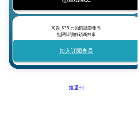
每期 $
35
元動態話題報導
無限閱讀解鎖新鮮事
加入訂閱會員
鏡週刊