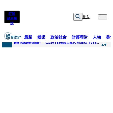
訂閱
登入
紙本雜
誌
最新
娛樂
政治社會
財經理財
人物
美
快訊
邊看偶像邊拚韓國行 《2026 SBS歌謠大戰SUMMER》TVBS直播祭追星福利
快訊
代誌大條火急跳船？ 宏碁派任李文詳接掌兆基屋管2天就喊撤出！
快訊
一句「請回去坐好」 特教生持斷掃把戳女代課老師眼睛大失血近失明