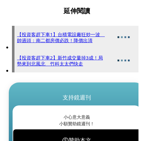
延伸閱讀
【投資客趕下車1】台積電設廠狂炒一波
帥過頭：南二都房價必跌！降價出清
【投資客趕下車2】新竹成交量掉3成！局
勢來到北風北 竹科太太們快走
支持鏡週刊
小心意大意義
小額贊助鏡週刊！
贊助本文