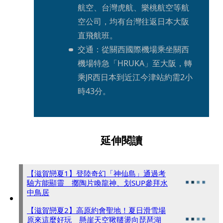
航空、台灣虎航、樂桃航空等航
空公司，均有台灣往返日本大阪
直飛航班。
交通：從關西國際機場乘坐關西
機場特急「HRUKA」至大阪，轉
乘JR西日本到近江今津站約需2小
時43分。
延伸閱讀
【滋賀戀夏1】登陸奇幻「神仙島」通過考
驗方能顯靈 擲陶片喚龍神、划SUP參拜水
中鳥居
【滋賀戀夏2】高原約會聖地！夏日滑雪場
原來這麼好玩 懸崖天空鞦韆盪向琵琶湖