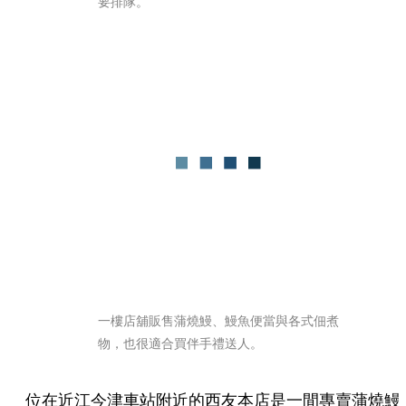
要排隊。
一樓店舖販售蒲燒鰻、鰻魚便當與各式佃煮
物，也很適合買伴手禮送人。
位在近江今津車站附近的西友本店是一間專賣蒲燒鰻