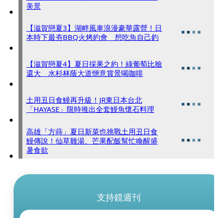
美景
【滋賀戀夏3】湖畔風車浪漫豪華露營！日
本時下最夯BBQ火烤約會 想吃魚自己釣
【滋賀戀夏4】夏日採果之約！綠葡萄比臉
還大 水杉林蔭大道愜意賞景喝咖啡
土用丑日食鰻再升級！JR東日本台北
「HAYASE」限時推出全套鰻魚懷石料理
高雄「方蒔」夏日新菜也挑戰土用丑日食
鰻傳說！仙草雞湯、芒果配飯幫忙喚醒盛
暑食欲
支持鏡週刊