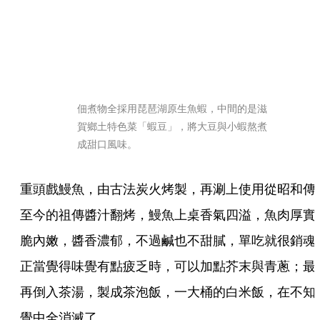
佃煮物全採用琵琶湖原生魚蝦，中間的是滋
賀鄉土特色菜「蝦豆」，將大豆與小蝦熬煮
成甜口風味。
重頭戲鰻魚，由古法炭火烤製，再涮上使用從昭和傳
至今的祖傳醬汁翻烤，鰻魚上桌香氣四溢，魚肉厚實
脆內嫩，醬香濃郁，不過鹹也不甜膩，單吃就很銷魂
正當覺得味覺有點疲乏時，可以加點芥末與青蔥；最
再倒入茶湯，製成茶泡飯，一大桶的白米飯，在不知
覺中全消滅了。