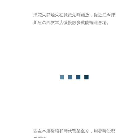
津花火節煙火在琵琶湖畔施放，從近江今津
川魚の西友本店慢慢散步就能抵達會場。
西友本店從昭和時代營業至今，用餐時段都