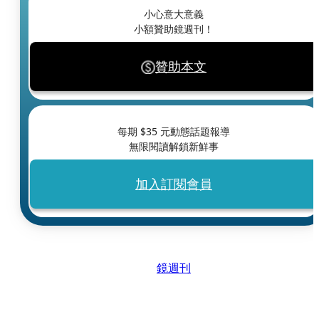
小心意大意義
小額贊助鏡週刊！
贊助本文
每期 $
35
元動態話題報導
無限閱讀解鎖新鮮事
加入訂閱會員
鏡週刊