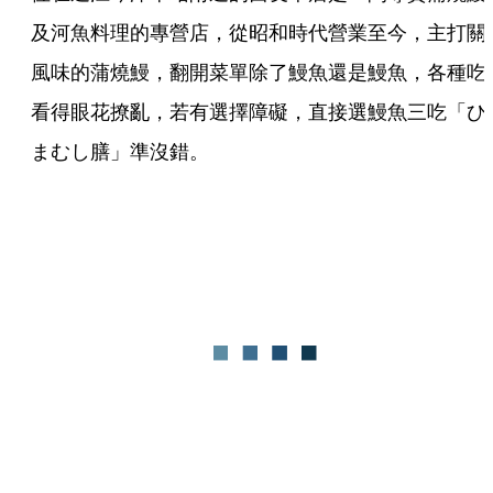
及河魚料理的專營店，從昭和時代營業至今，主打關
風味的蒲燒鰻，翻開菜單除了鰻魚還是鰻魚，各種吃
看得眼花撩亂，若有選擇障礙，直接選鰻魚三吃「ひ
まむし膳」準沒錯。