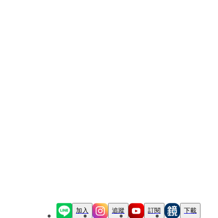
加入
追蹤
訂閱
下載