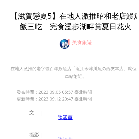
【滋賀戀夏5】在地人激推昭和老店鰻
飯三吃 完食漫步湖畔賞夏日花火
美食旅遊
在地人激推的老字號百年鰻魚店「近江今津川魚の西友本店」就位
車站附近。
發布時間：
2023.09.05 05:57
臺北時間
更新時間：
2023.09.12 20:47
臺北時間
文
陳涵茵
攝影