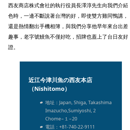
西友商店株式會社的執行役員長澤淳先生向我們介紹
色時，一邊不斷說著台灣的好，即使雙方雞同鴨講，
還是熱情翻出手機相簿，與我們分享他早年來台出差
趣事，老字號鰻魚不僅好吃，招牌也蓋上了台日友好
證。
近江今津川魚の西友本店
（Nishitomo）
地址：Japan, Shiga, Takashima 
Imazucho,Sumiyoshi, 2 
Chome−１−20
電話：+81-740-22-9111