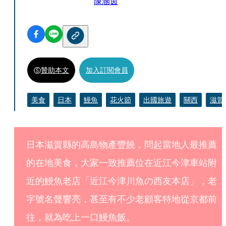
陳涵茵
贊助本文
加入訂閱會員
美食
日本
鰻魚
花火節
出國旅遊
關西
滋賀
日本滋賀縣的高島物產豐饒，問起當地人最推薦
的在地美食，大家一致推薦位在近江今津車站附
近的鰻魚老店「近江今津川魚の西友本店」，老
字號名聲響亮，甚至有不少老顧客特地從京都前
往，就為吃上一口鰻魚飯。