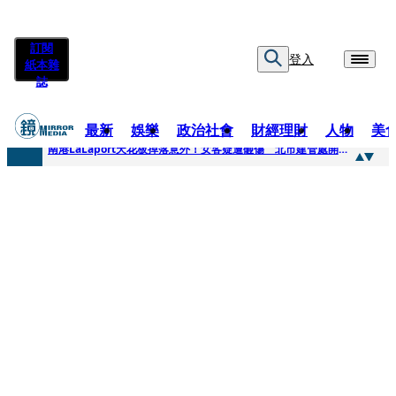
訂閱
登入
紙本雜
誌
最新
娛樂
政治社會
財經理財
人物
美
快訊
南港LaLaport天花板掉落意外！女客疑遭砸傷 北市建管處開罰30萬
快訊
川普又出招！多晶矽產品課15%關稅12月生效 經濟部回應了
快訊
美伊衝突要注意！ 台塑四寶7月營收齊揚股價抗跌