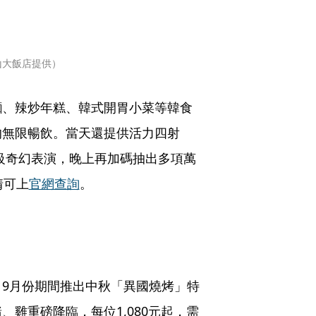
山大飯店提供）
麵、辣炒年糕、韓式開胃小菜等韓食
的無限暢飲。當天還提供活力四射
國際級奇幻表演，晚上再加碼抽出多項萬
情可上
官網查詢
。
9月份期間推出中秋「異國燒烤」特
雞重磅降臨，每位1,080元起，需