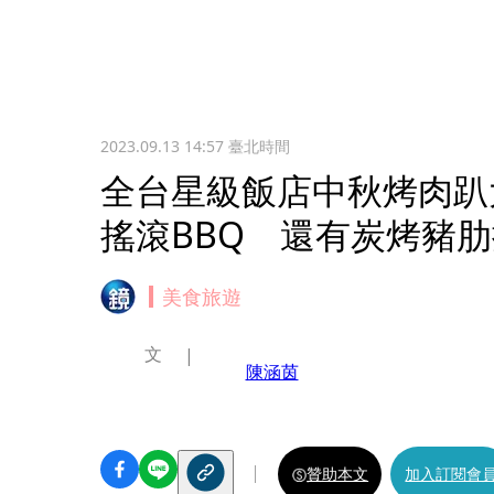
2023.09.13 14:57
臺北時間
全台星級飯店中秋烤肉趴
搖滾BBQ 還有炭烤豬
美食旅遊
文
陳涵茵
贊助本文
加入訂閱會