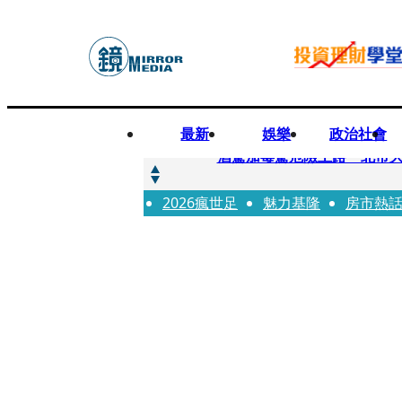
最新
娛樂
政治社會
快訊
酒駕加毒駕危險上路 北市大
2026瘋世足
快訊
魅力基隆
房市熱
Ozone黃文廷、FEniX
快訊
AKIRA台北唱到一半突收兒