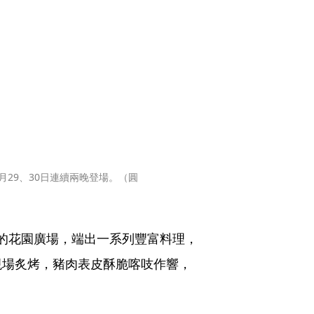
29、30日連續兩晚登場。（圓
坪的花園廣場，端出一系列豐富料理，
現場炙烤，豬肉表皮酥脆喀吱作響，