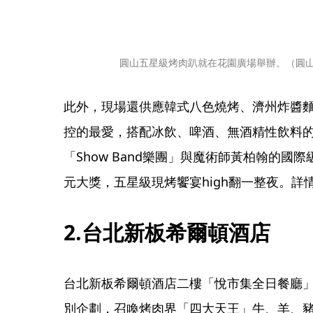
圓山五星級烤肉趴就在花園廣場舉辦。（圓
此外，現場還供應韓式八色燒烤、濟州炸醬
控的最愛，搭配冰飲、啤酒、無酒精性飲料
「Show Band樂團」與魔術師黃柏翰的
元大獎，五星級現烤饗宴high翻一整夜。詳
2.台北新板希爾頓酒店
台北新板希爾頓酒店二樓「悅市集全日餐廳」
別企劃，召喚烤肉界「四大天王」牛、羊、豬、