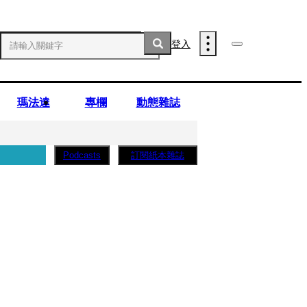
登入
瑪法達
專欄
動態雜誌
訂閱紙本雜誌
Podcasts
薩蛋糕」