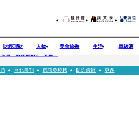
財經理財
人物
美食旅遊
生活
車錶酒
安警一週連破2起「雙駕」
話題
台北畫刊
房訊發燒榜
防詐鏡區
更多
夏浦洋組「神隊友」 邱以太、林亭莉熱血狂奔殺青淚崩
子告白「爸爸I LOVE YOU」 驚喜林志玲同步曝光父親節「披