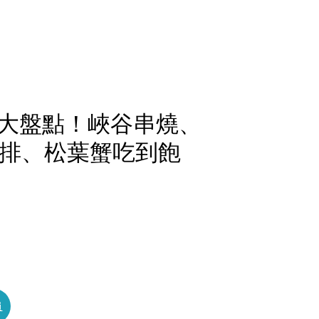
大盤點！峽谷串燒、
肋排、松葉蟹吃到飽
員