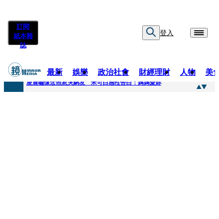
訂閱
登入
紙本雜
誌
最新
娛樂
政治社會
財經理財
人物
美
快訊
凌晨曬懷念照惹哭網友 米可白感性告白：媽媽愛妳
快訊
酸民質疑民進黨「是不是有她裸照？」 黃智賢3點回嗆獲網友讚爆
快訊
姜厚任「老牛找到嫩草」再談小24歲女友 揭七世情緣駁拐坑、暈船破財