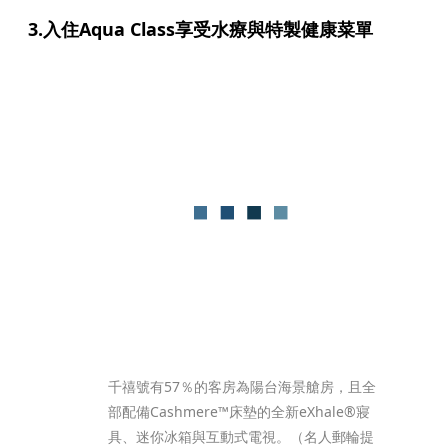
3.入住Aqua Class享受水療與特製健康菜單
千禧號有57％的客房為陽台海景艙房，且全
部配備Cashmere™床墊的全新eXhale®寢
具、迷你冰箱與互動式電視。（名人郵輪提