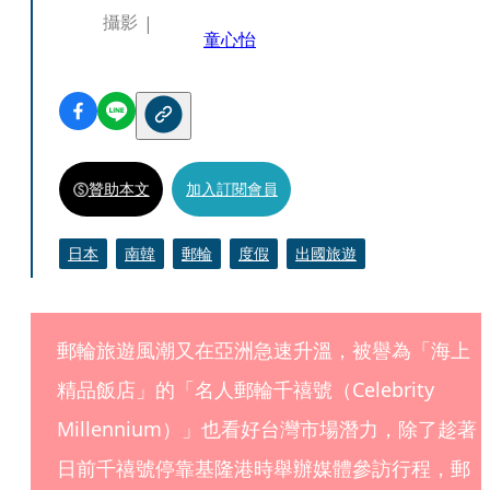
攝影
童心怡
贊助本文
加入訂閱會員
日本
南韓
郵輪
度假
出國旅遊
郵輪旅遊風潮又在亞洲急速升溫，被譽為「海上
精品飯店」的「名人郵輪千禧號（Celebrity 
Millennium）」也看好台灣市場潛力，除了趁著
日前千禧號停靠基隆港時舉辦媒體參訪行程，郵