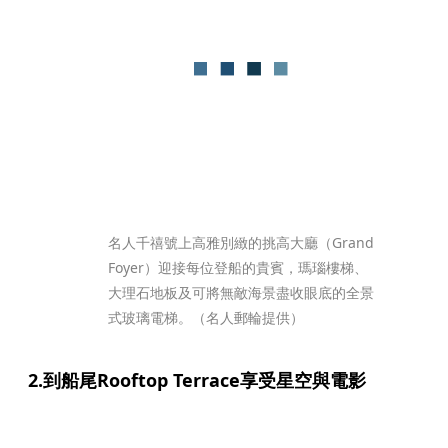
名人千禧號上高雅別緻的挑高大廳（Grand 
Foyer）迎接每位登船的貴賓，瑪瑙樓梯、
大理石地板及可將無敵海景盡收眼底的全景
式玻璃電梯。（名人郵輪提供）
2.到船尾Rooftop Terrace享受星空與電影