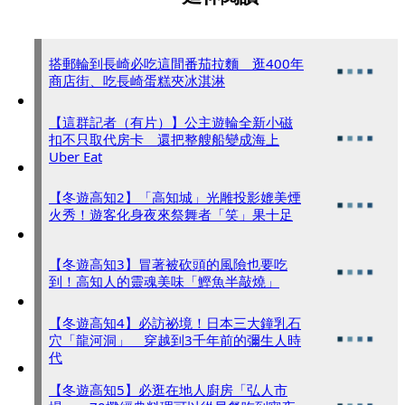
搭郵輪到長崎必吃這間番茄拉麵 逛400年
商店街、吃長崎蛋糕夾冰淇淋
【這群記者（有片）】公主遊輪全新小磁
扣不只取代房卡 還把整艘船變成海上
Uber Eat
【冬遊高知2】「高知城」光雕投影媲美煙
火秀！遊客化身夜來祭舞者「笑」果十足
【冬遊高知3】冒著被砍頭的風險也要吃
到！高知人的靈魂美味「鰹魚半敲燒」
【冬遊高知4】必訪祕境！日本三大鐘乳石
穴「龍河洞」 穿越到3千年前的彌生人時
代
【冬遊高知5】必逛在地人廚房「弘人市