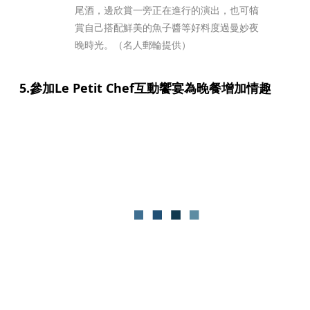
尾酒，邊欣賞一旁正在進行的演出，也可犒
賞自己搭配鮮美的魚子醬等好料度過曼妙夜
晚時光。（名人郵輪提供）
5.參加Le Petit Chef互動饗宴為晚餐增加情趣