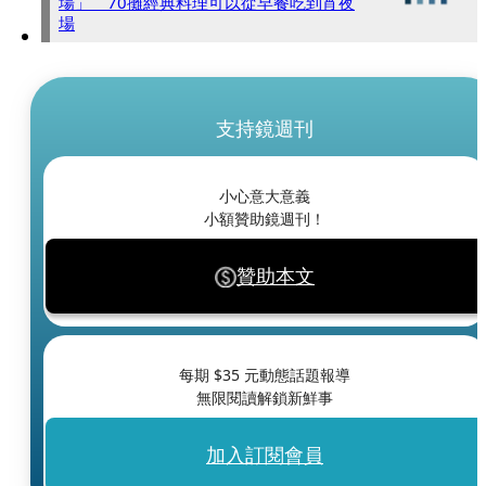
場」 70攤經典料理可以從早餐吃到宵夜
場
支持鏡週刊
小心意大意義
小額贊助鏡週刊！
贊助本文
每期 $
35
元動態話題報導
無限閱讀解鎖新鮮事
加入訂閱會員