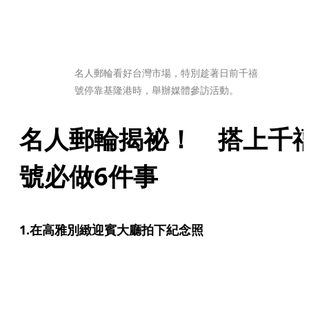
名人郵輪看好台灣市場，特別趁著日前千禧
號停靠基隆港時，舉辦媒體參訪活動。
名人郵輪揭祕！　搭上千
號必做6件事
1.在高雅別緻迎賓大廳拍下紀念照