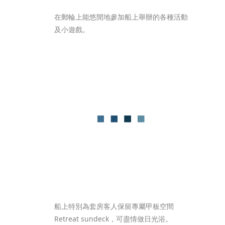
在郵輪上能悠閒地參加船上舉辦的各種活動
及小遊戲。
船上特別為套房客人保留專屬甲板空間
Retreat sundeck，可盡情做日光浴。