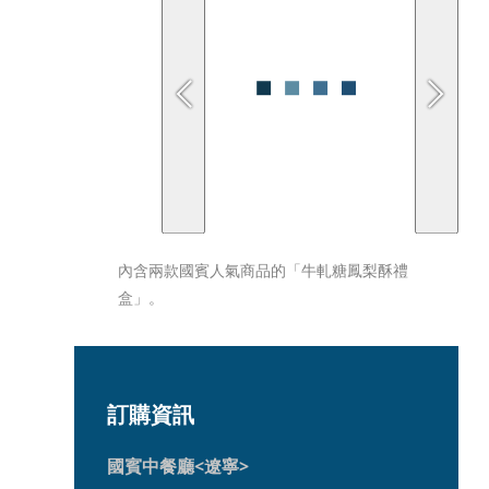
內含兩款國賓人氣商品的「牛軋糖鳳梨酥禮
盒」。
訂購資訊
國賓中餐廳<遼寧>