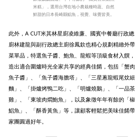
米糕」，選用台灣在地小農栽種時蔬、自然
鮮甜的日本長崎縣鯧魚，視覺、味覺皆美。
此外，A CUT米其林星廚凌維廉、國賓中餐廳行政總
廚林建龍與副行政總主廚徐鳳欽也精心規劃精緻外帶
菜單品，特選魚子醬、鮑魚、龍蝦等頂級食材入饌，
造出適合圍爐時光全家共享的經典佳餚，包括「蟹肉
魚子醬」、「魚子醬海膽塔」、「三星蔥龍蝦尾炆細
麵」、「掛爐烤鴨二吃」、「明爐燒鵝」、「一品茶
雞」、「東坡肉燜鮑魚」，以及象徵年年有餘的「椒
鯧魚」、「酥香黃魚」等，讓顧客輕鬆把美味佳餚帶
家團圓過好年。