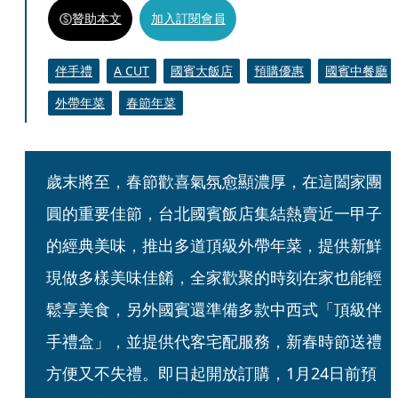
贊助本文
加入訂閱會員
伴手禮
A CUT
國賓大飯店
預購優惠
國賓中餐廳
外帶年菜
春節年菜
歲末將至，春節歡喜氣氛愈顯濃厚，在這闔家團
圓的重要佳節，台北國賓飯店集結熱賣近一甲子
的經典美味，推出多道頂級外帶年菜，提供新鮮
現做多樣美味佳餚，全家歡聚的時刻在家也能輕
鬆享美食，另外國賓還準備多款中西式「頂級伴
手禮盒」，並提供代客宅配服務，新春時節送禮
方便又不失禮。即日起開放訂購，1月24日前預