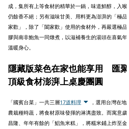
成，集所有上等食材的精華於一鍋，味道鮮醇，入喉
仍餘香不絕；另有滋味甘美、用料更為澎湃的「極品
家歡」，除了「闔家歡」使用的食材外，再嚴選極品
膠與南非鮑魚一同燉煮，以滋補養生的湯頭在喜氣年
溫暖身心。
隱藏版菜色在家也能享用　匯聚
頂級食材澎湃上桌慶團圓
「國賓台菜」一共三層
17道料理
，選用台灣在地
農栽種時蔬，將食材原味發揮的淋漓盡致。而寓意歲
昌隆、年年有餘的「鯧魚米糕」，將糯米鋪上炸至金