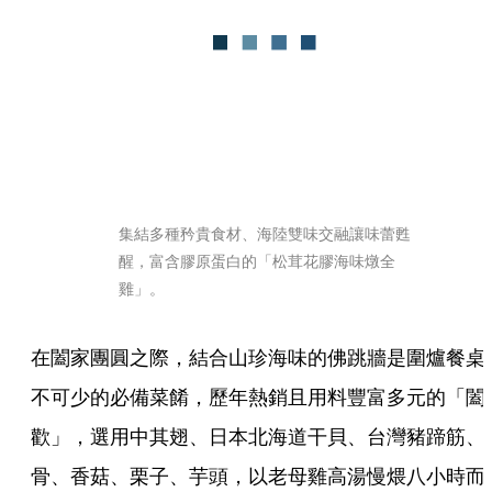
集結多種矜貴食材、海陸雙味交融讓味蕾甦
醒，富含膠原蛋白的「松茸花膠海味燉全
雞」。
在闔家團圓之際，結合山珍海味的佛跳牆是圍爐餐桌
不可少的必備菜餚，歷年熱銷且用料豐富多元的「闔
歡」，選用中其翅、日本北海道干貝、台灣豬蹄筋、
骨、香菇、栗子、芋頭，以老母雞高湯慢煨八小時而