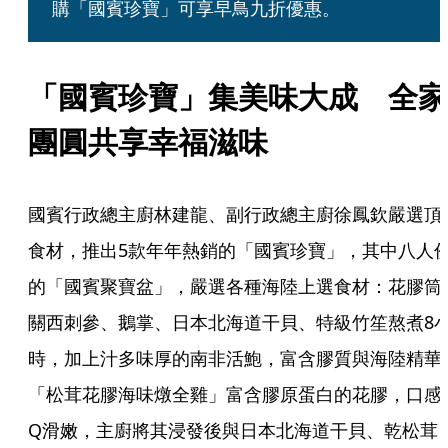
購「國賓珍寶」可享早鳥九折優惠。
「國賓珍寶」集美味大成　全家
團圓共享幸福滋味
國賓行政總主廚林建龍、副行政總主廚徐鳳欽嚴選頂
食材，推出5款年年熱銷的「國賓珍寶」，其中八人
的「國賓聚寶盆」，嚴選各種海陸上選食材：花膠筒
關西刺參、鵝掌、日本北海道干貝、特級竹笙熬煮8
時，加上汁多味厚的南非活鮑，富含膠質與海陸精華
「松茸花膠海味燉全雞」富含膠原蛋白的花膠，口感
Q滑嫩，主廚將其浸發後與日本北海道干貝、乾松茸