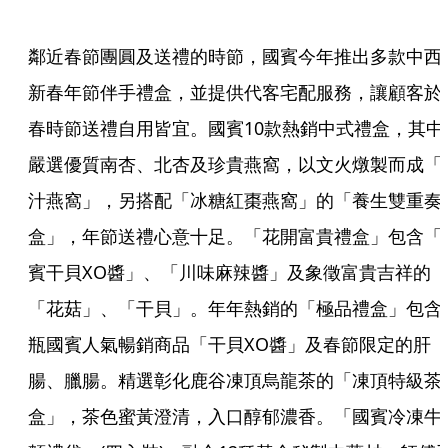
鄰近春節團圓及送禮的時節，國賓今年推出多款中西
新春年節伴手禮盒，並提供代客宅配服務，讓顧客於
春時節送禮自用皆宜。國賓10款熱銷中式禮盒，其中
嚴選優質南杏、北杏及珍貴燕窩，以文火燉製而成「
汁燕窩」，另搭配「冰糖紅棗燕窩」的「養生雙重奏
盒」，年節送禮心意十足。「花開富貴禮盒」包含「
賓干貝XO醬」、「川味麻辣醬」及象徵富貴吉祥的
「花菇」、「干貝」。年年熱銷的「極品禮盒」包含
瓶國賓人氣暢銷商品「干貝XO醬」及春節限定的肝
腸、臘腸。精選彰化鹿谷凍頂烏龍茶的「凍頂特級茶
盒」，茶色蜜黃澄清，入口醇郁濃香。「國賓冷凍牛