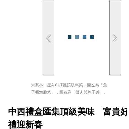
米其林一星A CUT推頂級年菜，圖左為「魚
子醬海膽塔」，圖右為「蟹肉與魚子醬」。
中西禮盒匯集頂級美味　富貴好
禮迎新春