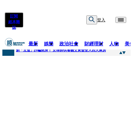
訂閱
登入
紙本雜
誌
最新
娛樂
政治社會
財經理財
人物
美
快訊
創「互道」詐騙慈濟！ 女律師供養義父黃金全入四大庫房
快訊
前時力黨魁表態「反對刪公視預算」 盼在野三思：改凍結處理受質疑項目
快訊
六強片齊聚桃影 小薰《祖先鬼》回桃影娘家 《長安的荔枝》桃影加映一票難求