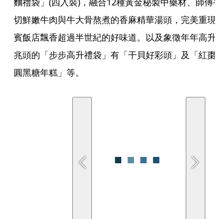
麵禮袋」(四入裝)，融合12種黃金秘製中藥材、師傅
切鮮嫩牛肉與牛大骨熬煮的香麻精華湯頭，完美重現
賓飯店飄香超過半世紀的好味道。以及象徵年年高升
兆頭的「步步高升禮袋」有「干貝好彩頭」及「紅棗
圓黑糖年糕」等。