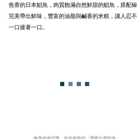
焦香的日本鯧魚，肉質飽滿自然鮮甜的鯧魚，搭配椒
完美帶出鮮味，豐富的油脂與鹹香的米糕，讓人忍不
一口接著一口。
象徵歲歲昌隆、年年有餘的「國賓台菜鯧魚