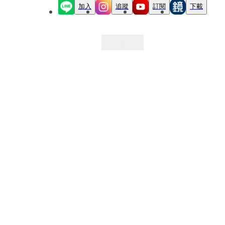
加入
追蹤
訂閱
下載
最新文章