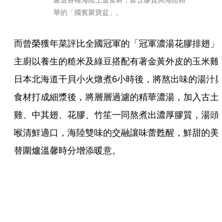
華的「國賓聚寶盆」。
而曾榮獲年菜評比全國冠軍的「冠軍濃湯花膠排翅」
主廚以養生的糙米及綠豆搭配有著金黃外皮的玉米雞
日本北海道干貝小火燉煮6小時後，將熬出味的湯汁
食材打成細漿後，將層層過濾的精華濃湯，加入古土
雞、中其翅、花膠、竹笙一同熬煮出濃厚膠質，湯頭
喉清鮮適口，海陸雙味的交融讓味蕾甦醒，鮮甜的美
替圍爐溫馨時分增添暖意。