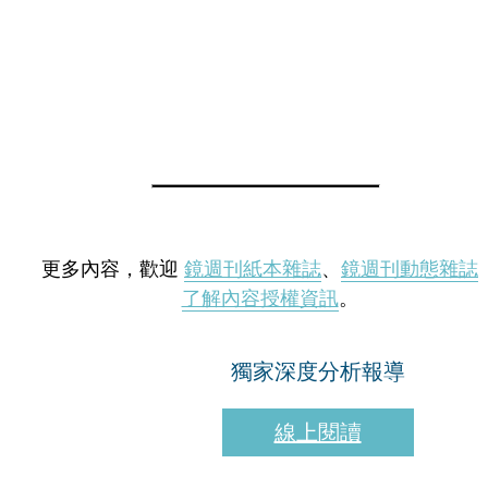
更多內容，歡迎
鏡週刊紙本雜誌
、
鏡週刊動態雜誌
了解內容授權資訊
。
獨家深度分析報導
線上閱讀