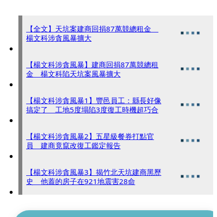
【全文】天坑案建商回捐87萬競總租金
楊文科涉貪風暴擴大
【楊文科涉貪風暴】建商回捐87萬競總租
金 楊文科陷天坑案風暴擴大
【楊文科涉貪風暴1】豐邑員工：縣長好像
搞定了 工地5度塌陷3度復工時機超巧合
【楊文科涉貪風暴2】五星級餐券打點官
員 建商竟竄改復工鑑定報告
【楊文科涉貪風暴3】揭竹北天坑建商黑歷
史 他蓋的房子在921地震害28命