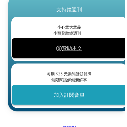
支持鏡週刊
小心意大意義
小額贊助鏡週刊！
贊助本文
每期 $
35
元動態話題報導
無限閱讀解鎖新鮮事
加入訂閱會員