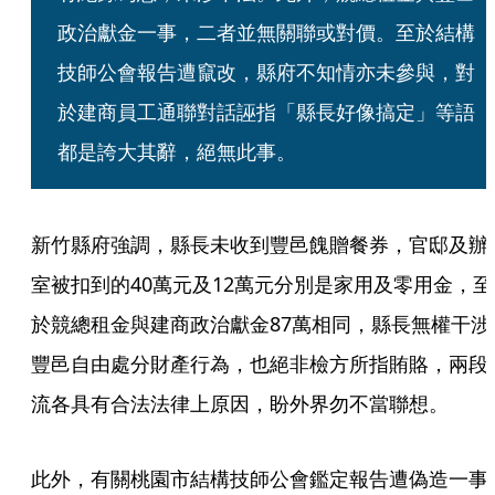
政治獻金一事，二者並無關聯或對價。至於結構
技師公會報告遭竄改，縣府不知情亦未參與，對
於建商員工通聯對話誣指「縣長好像搞定」等語
都是誇大其辭，絕無此事。
新竹縣府強調，縣長未收到豐邑餽贈餐券，官邸及辦
室被扣到的40萬元及12萬元分別是家用及零用金，至
於競總租金與建商政治獻金87萬相同，縣長無權干涉
豐邑自由處分財產行為，也絕非檢方所指賄賂，兩段
流各具有合法法律上原因，盼外界勿不當聯想。
此外，有關桃園市結構技師公會鑑定報告遭偽造一事