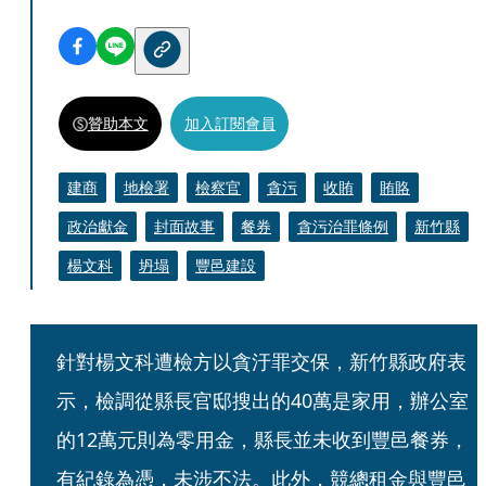
贊助本文
加入訂閱會員
建商
地檢署
檢察官
貪污
收賄
賄賂
政治獻金
封面故事
餐券
貪污治罪條例
新竹縣
楊文科
坍塌
豐邑建設
針對楊文科遭檢方以貪汙罪交保，新竹縣政府表
示，檢調從縣長官邸搜出的40萬是家用，辦公室
的12萬元則為零用金，縣長並未收到豐邑餐券，
有紀錄為憑，未涉不法。此外，競總租金與豐邑