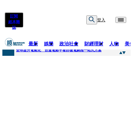
訂閱
登入
紙本雜
誌
最新
娛樂
政治社會
財經理財
人物
美
快訊
全球提升電氣化 台達電鄭平看好微電網推一站式方案
快訊
又要不副署？立院三讀藍白兒少未來帳戶 政院放話：將採必要憲政作為
快訊
agnès b.推Humanitarian系列 「give love」成今夏最暖時尚宣言