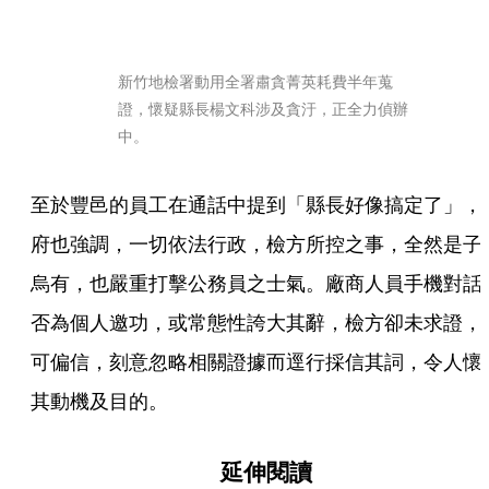
新竹地檢署動用全署肅貪菁英耗費半年蒐
證，懷疑縣長楊文科涉及貪汙，正全力偵辦
中。
至於豐邑的員工在通話中提到「縣長好像搞定了」，
府也強調，一切依法行政，檢方所控之事，全然是子
烏有，也嚴重打擊公務員之士氣。廠商人員手機對話
否為個人邀功，或常態性誇大其辭，檢方卻未求證，
可偏信，刻意忽略相關證據而逕行採信其詞，令人懷
其動機及目的。
延伸閱讀