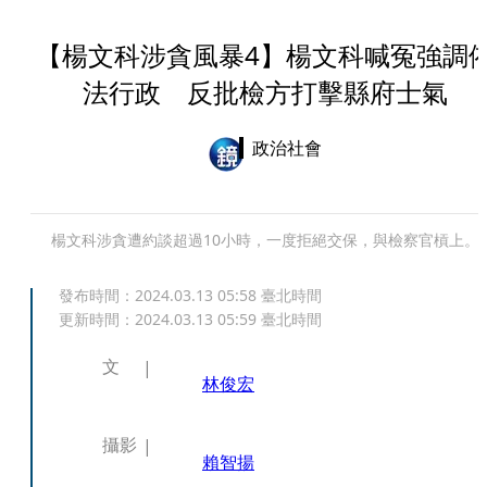
【楊文科涉貪風暴4】楊文科喊冤強調
法行政 反批檢方打擊縣府士氣
政治社會
楊文科涉貪遭約談超過10小時，一度拒絕交保，與檢察官槓上。
發布時間：
2024.03.13 05:58
臺北時間
更新時間：
2024.03.13 05:59
臺北時間
文
林俊宏
攝影
賴智揚