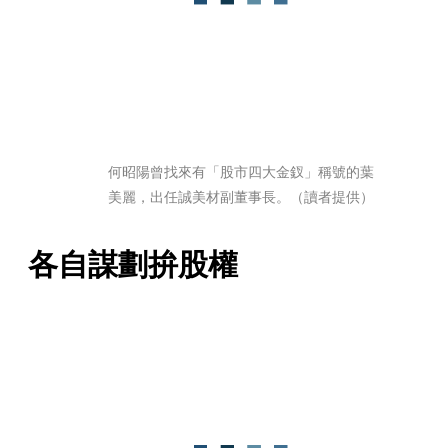
何昭陽曾找來有「股市四大金釵」稱號的葉
美麗，出任誠美材副董事長。（讀者提供）
各自謀劃拚股權