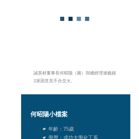
誠美材董事長何昭陽（圖）與總經理連巍鐘
2派因意見不合交火。
何昭陽小檔案
年齡：75歲
學歷：成功大學化工系