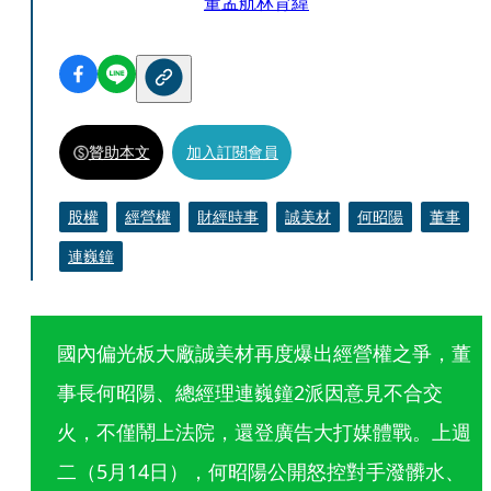
董孟航
林育緯
贊助本文
加入訂閱會員
股權
經營權
財經時事
誠美材
何昭陽
董事
連巍鐘
國內偏光板大廠誠美材再度爆出經營權之爭，董
事長何昭陽、總經理連巍鐘2派因意見不合交
火，不僅鬧上法院，還登廣告大打媒體戰。上週
二（5月14日），何昭陽公開怒控對手潑髒水、