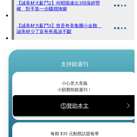
【誠美材大亂鬥2】何昭陽連出3招保經營
權 對手靠一步驟穩陣腳
【誠美材大亂鬥3】曾是奇美集團小金雞
誠美材少了富爸爸風波不斷
支持鏡週刊
小心意大意義
小額贊助鏡週刊！
贊助本文
每期 $
35
元動態話題報導