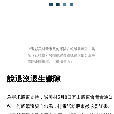
上週誠美材董事長何昭陽在報紙登廣告，具
名（紅框處）怒控總經理連巍鐘與部分董事
串聯企圖奪權。（翻攝畫面）
說退沒退生嫌隙
為尋求股東支持，誠美材5月8日寄出股東會開會通知
後，何昭陽還親自出馬，打電話給股東徵求委託書。