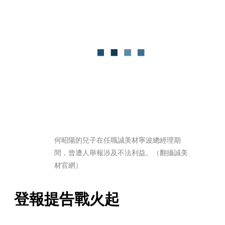
何昭陽的兒子在任職誠美材寧波總經理期
間，曾遭人舉報涉及不法利益。（翻攝誠美
材官網）
登報提告戰火起