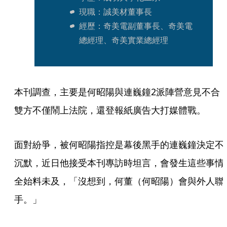
現職：誠美材董事長
經歷：奇美電副董事長、奇美電
總經理、奇美實業總經理
本刊調查，主要是何昭陽與連巍鐘2派陣營意見不合
雙方不僅鬧上法院，還登報紙廣告大打媒體戰。
面對紛爭，被何昭陽指控是幕後黑手的連巍鐘決定不
沉默，近日他接受本刊專訪時坦言，會發生這些事情
全始料未及，「沒想到，何董（何昭陽）會與外人聯
手。」