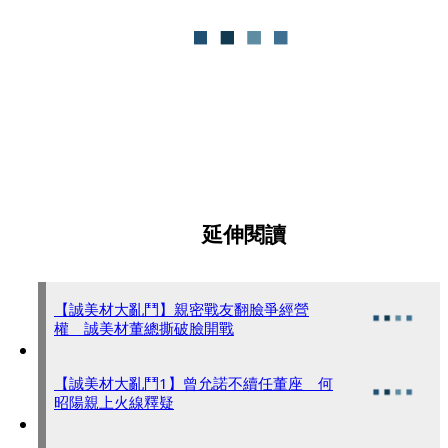
延伸閱讀
【誠美材大亂鬥】親密戰友翻臉爭經營
權 誠美材董總撕破臉開戰
【誠美材大亂鬥1】曾允諾不續任董座 何
昭陽親上火線釋疑