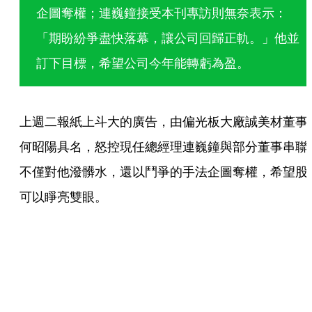
企圖奪權；連巍鐘接受本刊專訪則無奈表示：
「期盼紛爭盡快落幕，讓公司回歸正軌。」他並
訂下目標，希望公司今年能轉虧為盈。
上週二報紙上斗大的廣告，由偏光板大廠誠美材董事
何昭陽具名，怒控現任總經理連巍鐘與部分董事串聯
不僅對他潑髒水，還以鬥爭的手法企圖奪權，希望股
可以睜亮雙眼。