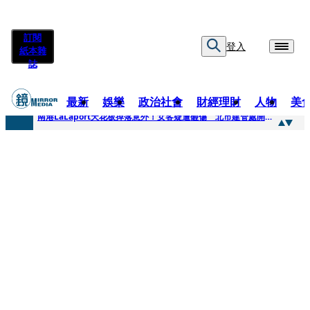
訂閱
登入
紙本雜
誌
最新
娛樂
政治社會
財經理財
人物
美
快訊
南港LaLaport天花板掉落意外！女客疑遭砸傷 北市建管處開罰30萬
快訊
川普又出招！多晶矽產品課15%關稅12月生效 經濟部回應了
快訊
美伊衝突要注意！ 台塑四寶7月營收齊揚股價抗跌