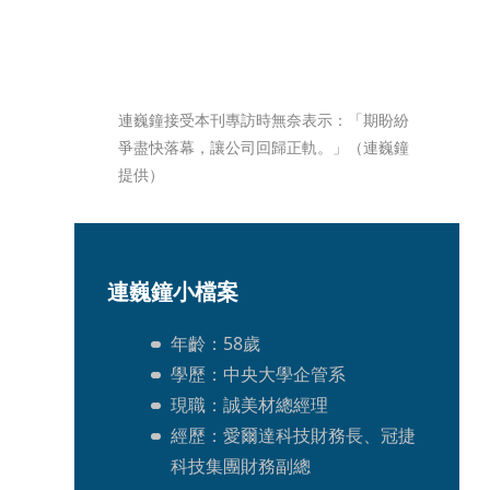
連巍鐘接受本刊專訪時無奈表示：「期盼紛
爭盡快落幕，讓公司回歸正軌。」（連巍鐘
提供）
連巍鐘小檔案
年齡：58歲 
學歷：中央大學企管系 
現職：誠美材總經理
經歷：愛爾達科技財務長、冠捷
科技集團財務副總