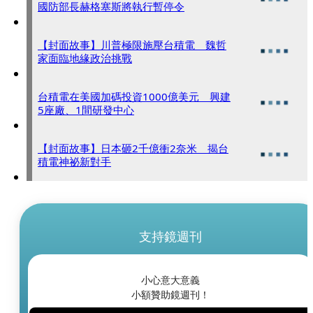
國防部長赫格塞斯將執行暫停令
【封面故事】川普極限施壓台積電 魏哲
家面臨地緣政治挑戰
台積電在美國加碼投資1000億美元 興建
5座廠、1間研發中心
【封面故事】日本砸2千億衝2奈米 揭台
積電神祕新對手
支持鏡週刊
小心意大意義
小額贊助鏡週刊！