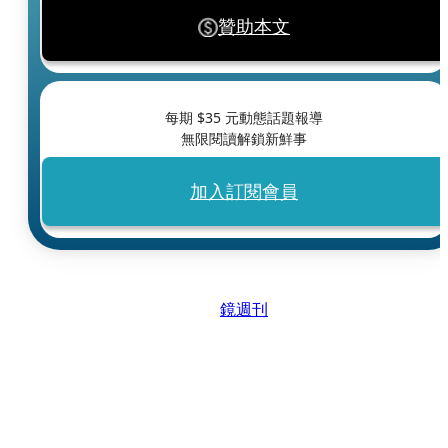
贊助本文
每期 $
35
元動態話題報導
無限閱讀解鎖新鮮事
加入訂閱會員
鏡週刊