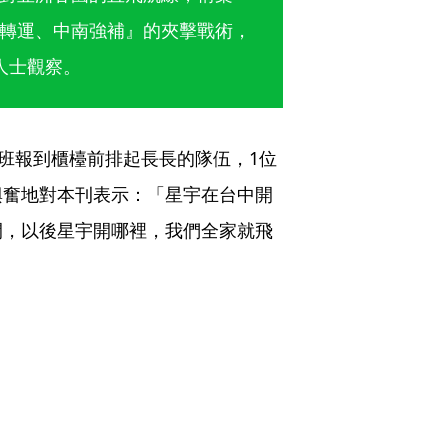
轉運、中南強補』的夾擊戰術，
人士觀察。
航班報到櫃檯前排起長長的隊伍，1位
興奮地對本刊表示：「星宇在台中開
間，以後星宇開哪裡，我們全家就飛