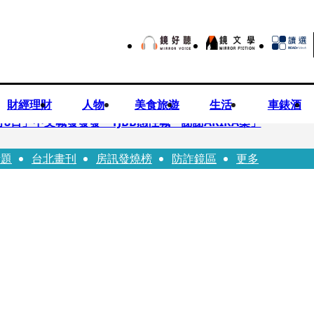
財經理財
人物
美食旅遊
生活
車錶酒
月8日」中文喊發發發 TJBB感性喊「謝謝AKIRA桑」
話題
台北畫刊
房訊發燒榜
防詐鏡區
更多
律師列3款嗆：陳時中唯一擋的叫科興
低谷 「遭親弟賞巴掌、父親出軌自己閨密」辛酸人生曝光