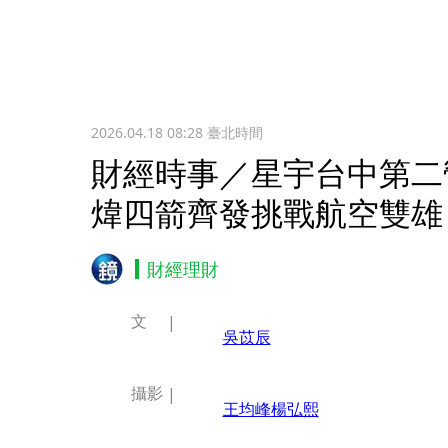
2026.04.18 08:28
臺北時間
財經時事／星宇台中第二
煒四箭齊發挑戰航空雙雄
財經理財
文
吳苡辰
攝影
王均峰
楊弘熙