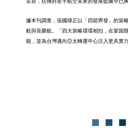
笑容，彷彿對星宇航空未來的發展藍圖早已
據本刊調查，張國煒正以「四箭齊發」的策
航與長榮航。「四大策略環環相扣，在鞏固
能，並為台灣邁向亞太轉運中心注入更具實