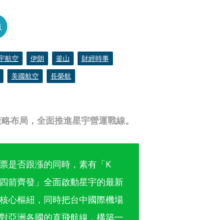
員
宇航空
伊朗
釜山
財經時事
美國航空
長榮航
策略布局，全面推進星宇營運戰線。
票是否跟漲的同時，素有「K
四箭齊發」全面啟動星宇的最新
核心樞紐，同時把台中國際機場
對亞洲各國的直飛航線，構築一