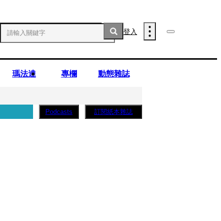
登入
瑪法達
專欄
動態雜誌
訂閱紙本雜誌
Podcasts