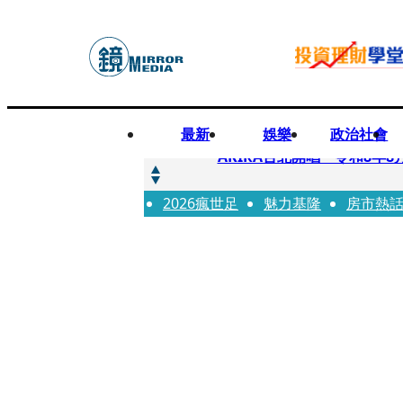
最新
娛樂
政治社會
快訊
AKIRA台北開唱「令和8年8
2026瘋世足
快訊
魅力基隆
房市熱
台灣新冠期間沒疫苗可打？ 
快訊
沉寂12年…鐵肺歌后遇人生