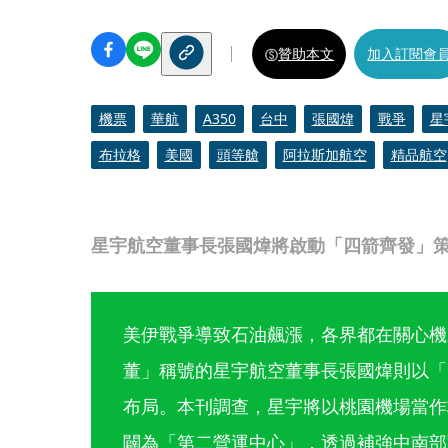
贊助本文
加入訂閱會
機票
華航
A350
台中
張國煒
戰爭
星
布拉格
美國
頭等艙
阿拉斯加航空
精品航空
星宇航空董事長張國煒將啟動「四箭齊發」
美伊戰爭導致石油飆漲，各界都在關心機
董」稱號的星宇航空董事長張國煒則以「
布局。本刊調查，星宇將以桃園機場當作
闢為「第二營運中心」，透過補強中南部