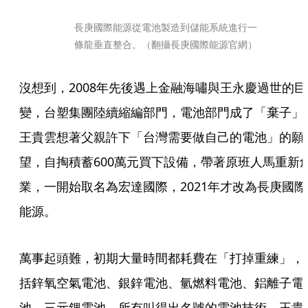
長庚國際能源從電池製造到儲能系統進行一
條龍垂直整合。（翻攝長庚國際能源官網）
沒想到，2008年先後遇上金融海嘯與王永慶過世的巨
變，台塑集團陸續縮編部門，電池部門成了「棄子」
王貴雲想著父親許下「台灣需要做自己的電池」的願
望，自掏積蓄600萬元買下設備，帶著原班人馬重新
業，一開始取名為宏達國際，2021年才改為長庚國際
能源。
萬事起頭難，初期大量時間都耗費在「打掉重練」，
括鋅氧空氣電池、銀鋅電池、氫燃料電池、鋁離子電
池、三元鋰電池，所有叫得出名號的電池技術，王貴