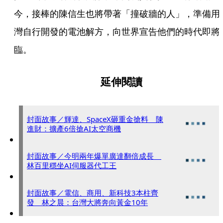
今，接棒的陳信生也將帶著「撞破牆的人」，準備用
灣自行開發的電池解方，向世界宣告他們的時代即將
臨。
延伸閱讀
封面故事／輝達、SpaceX砸重金搶料 陳
進財：擴產6倍搶AI太空商機
封面故事／今明兩年爆單廣達翻倍成長
林百里穩坐AI伺服器代工王
封面故事／電信、商用、新科技3本柱齊
發 林之晨：台灣大將奔向黃金10年