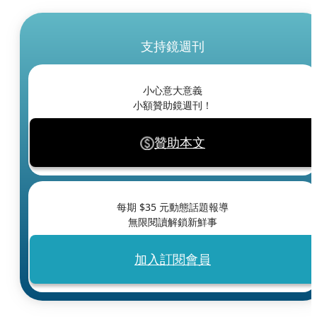
支持鏡週刊
小心意大意義
小額贊助鏡週刊！
贊助本文
每期 $
35
元動態話題報導
無限閱讀解鎖新鮮事
加入訂閱會員