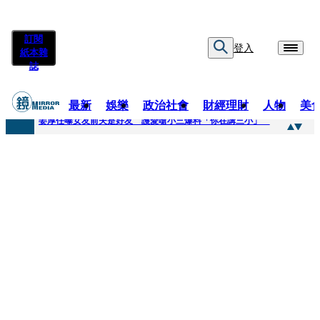
訂閱
登入
紙本雜
誌
最新
娛樂
政治社會
財經理財
人物
美
快訊
姜厚任曝女友前夫是好友 護愛嗆小三爆料「你在講三小」
快訊
劉畊宏將登《披荊斬棘》call周杰倫求救 周董「3字建議」他無奈：這不是健美比賽！
快訊
【台中戰局特輯】何欣純支持度暴增 藍營民調老劇本急救援