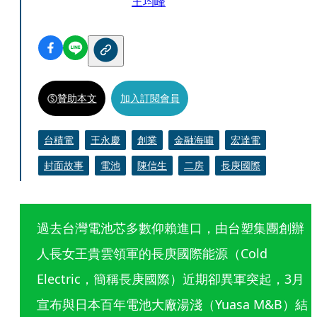
王均峰
贊助本文
加入訂閱會員
台積電
王永慶
創業
金融海嘯
宏達電
封面故事
電池
陳信生
二房
長庚國際
過去台灣電池芯多數仰賴進口，由台塑集團創辦
人長女王貴雲領軍的長庚國際能源（Cold 
Electric，簡稱長庚國際）近期卻異軍突起，3月
宣布與日本百年電池大廠湯淺（Yuasa M&B）結