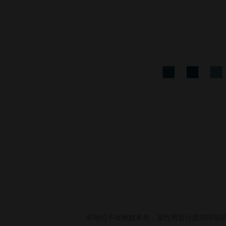
和地司不改幽默本色，索性將昔日圓潤時期的照片