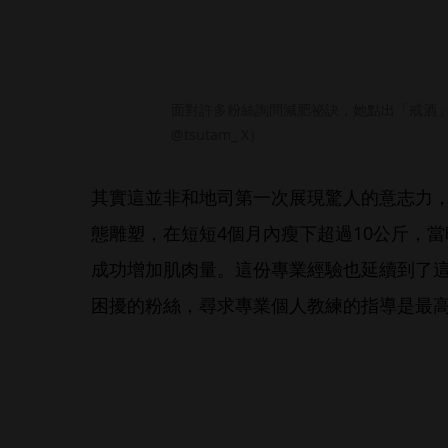
面對許多粉絲詢問減肥祕訣，她點出「戒酒
@tsutam_ X）
其實這並非和地司第一次展現驚人的意志力，
態雕塑，在短短4個月內瘦下超過10公斤，
成功增加肌肉量。這份專業經驗也延續到了
困擾的粉絲，尋求專業個人教練的指導是最