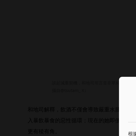
談起減重契機，和地司坦言並非單純為了愛
攝自@tsutam_ X）
和地司解釋，飲酒不僅會導致嚴重水腫，更會
入暴飲暴食的惡性循環；現在的她即便小酌也
更有稜有角。
根