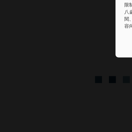
限
八
閱
容