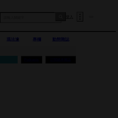
登入
瑪法達
專欄
動態雜誌
訂閱紙本雜誌
Podcasts