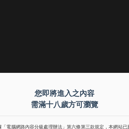
美，而是因為去年身體微恙。（翻
您即將進入之內容
需滿十八歲方可瀏覽
造成往後1週內的食欲大亂，進而陷
以2杯為限，這讓她的臉部輪廓變得
據「電腦網路內容分級處理辦法」第六條第三款規定，本網站已