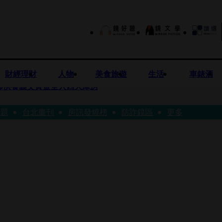
財經理財
人物
美食旅遊
生活
車錶酒
師供養義父黃金全入四大庫房
話題
台北畫刊
房訊發燒榜
防詐鏡區
更多
視預算」 盼在野三思：改凍結處理受質疑項目
先鬼》回桃影娘家 《長安的荔枝》桃影加映一票難求