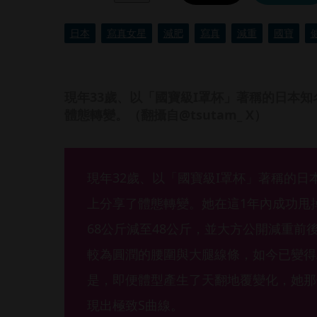
日本
寫真女星
減肥
寫真
減重
國寶
現年33歲、以「國寶級I罩杯」著稱的日本
體態轉變。（翻攝自@tsutam_ X）
現年32歲、以「國寶級I罩杯」著稱的
上分享了體態轉變。她在這1年內成功甩
68公斤減至48公斤，並大方公開減重前
較為圓潤的腰圍與大腿線條，如今已變得
是，即便體型產生了天翻地覆變化，她那
現出極致S曲線。