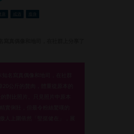
健康
戒酒
瘦身
知名寫真偶像和地司，在社群上分享了
日本知名寫真偶像和地司，在社群
掉20公斤的贅肉，體重從原本的
後的對比照片。只見照片中原本
精實俐壯，但最令粉絲驚嘆的
傲人上圍依然「堅挺健在」，展