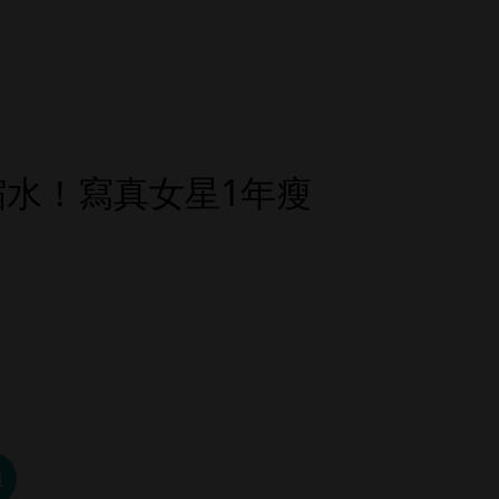
縮水！寫真女星1年瘦
員