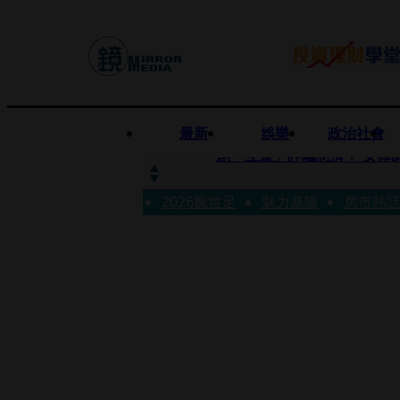
最新
娛樂
政治社會
快訊
創「互道」詐騙慈濟！ 女律
2026瘋世足
快訊
魅力基隆
房市熱
前時力黨魁表態「反對刪公
快訊
六強片齊聚桃影 小薰《祖