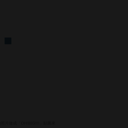
做成「OH!BIG!!!!」貼圖來