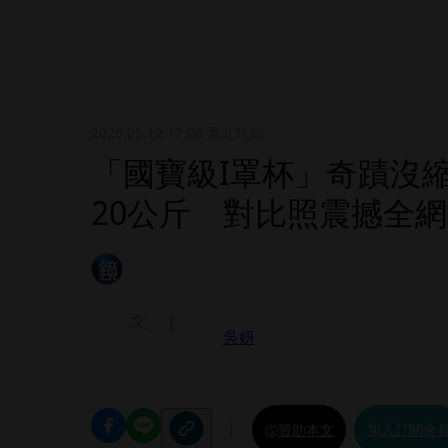
2026.05.12 17:06
臺北時間
「國寶級I罩杯」奇蹟沒
20公斤 對比照震撼全網
文
吳妍
贊助本文
加入訂閱會