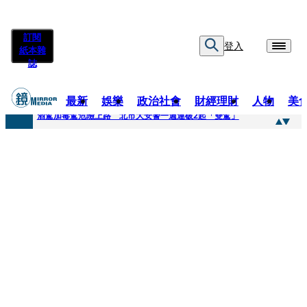
訂閱
登入
紙本雜
誌
最新
娛樂
政治社會
財經理財
人物
美
快訊
酒駕加毒駕危險上路 北市大安警一週連破2起「雙駕」
快訊
Ozone黃文廷、FEniX夏浦洋組「神隊友」 邱以太、林亭莉熱血狂奔殺青淚崩
快訊
AKIRA台北唱到一半突收兒子告白「爸爸I LOVE YOU」 驚喜林志玲同步曝光父親節「披薩蛋糕」