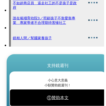
不如超商店員 逼走社工的不是孩子是政
府
誰在摧殘育幼院3／照顧孩子不靠愛靠專
業 專家學者不合理期待害慘社工
鏡相人間／幫國家養孩子
支持鏡週刊
小心意大意義
小額贊助鏡週刊！
贊助本文