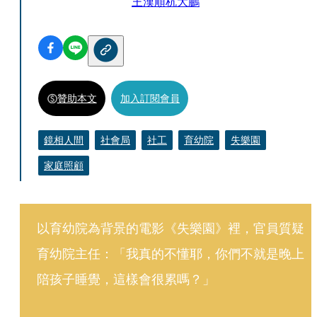
王漢順
杭大鵬
贊助本文
加入訂閱會員
鏡相人間
社會局
社工
育幼院
失樂園
家庭照顧
以育幼院為背景的電影《失樂園》裡，官員質疑
育幼院主任：「我真的不懂耶，你們不就是晚上
陪孩子睡覺，這樣會很累嗎？」