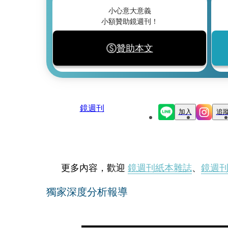
小心意大意義
小額贊助鏡週刊！
贊助本文
鏡週刊
加入
追
更多內容，歡迎
鏡週刊紙本雜誌
、
鏡週
獨家深度分析報導