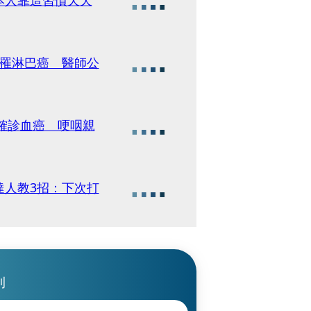
慘罹淋巴癌 醫師公
後確診血癌 哽咽親
達人教3招：下次打
刊