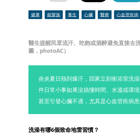
健康
銀髮族
養生
心臟
醫療
心血管疾病
醫生提醒民眾流汗、吃飽或酒醉避免直接去
圖，photoAC）
炎炎夏日熱到爆汗，回家立刻衝浴室洗澡
件日常小事如果沒搞懂時間、水溫或環境
甚至引發心臟不適，尤其是心血管疾病患
洗澡有哪6個致命地雷習慣？