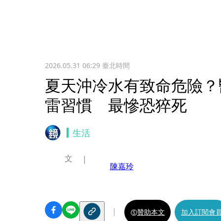
2026.05.31 06:29
臺北時間
夏天沖冷水有致命危險？
雷習慣 最慘恐猝死
生活
文
陳嘉玲
贊助本文
加入訂閱會