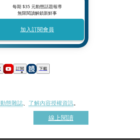
每期 $
35
元動態話題報導
無限閱讀解鎖新鮮事
加入訂閱會員
蹤
訂閱
下載
刊動態雜誌
、
了解內容授權資訊
。
線上閱讀