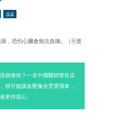
洗澡
洗澡，恐怕心臟會無法負擔。（示意
洗個痛快？一名中國醫師警告這
，很可能讓血壓像坐雲霄飛車，
者更得當心。