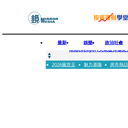
最新
娛樂
政治社會
快訊
南港LaLaport天花板掉
2026瘋世足
快訊
魅力基隆
房市熱
川普又出招！多晶矽產品課15
快訊
美伊衝突要注意！ 台塑四寶