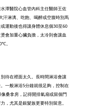
積水潭醫院心血管內科主任醫師王佐
大汗淋漓、吃飽、喝醉或空腹時別馬
或運動後也得讓身體休息個30至60
太燙會加重心臟負擔，太冷則會讓血
0℃。
，別待在裡面太久。長時間淋浴會讓
。一般淋浴5分鐘就很足夠，控制在
得像桑拿房，記得開排氣扇或留個門
省力，尤其是銀髮族更要特別留意。