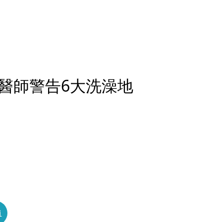
醫師警告6大洗澡地
員