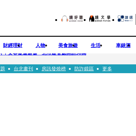
財經理財
人物
美食旅遊
生活
車錶酒
落意外！女客疑遭砸傷 北市建管處開罰30萬
話題
台北畫刊
房訊發燒榜
防詐鏡區
更多
%關稅12月生效 經濟部回應了
7月營收齊揚股價抗跌