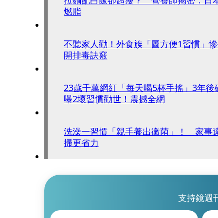
燃脂
不聽家人勸！外食族「圖方便1習慣」
開排毒訣竅
23歲千萬網紅「每天喝5杯手搖」3年
曝2壞習慣勸世！震撼全網
洗澡一習慣「親手養出黴菌」！ 家事
掃更省力
支持鏡週