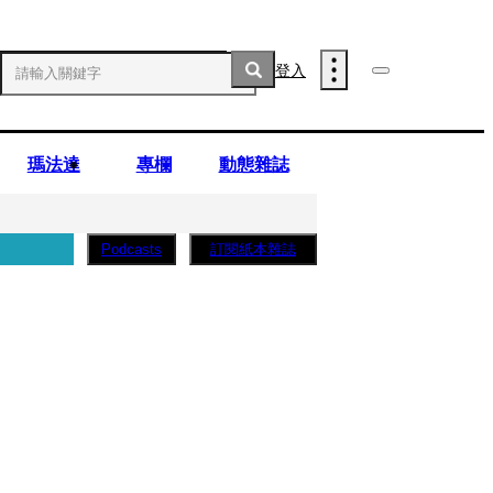
登入
瑪法達
專欄
動態雜誌
訂閱紙本雜誌
Podcasts