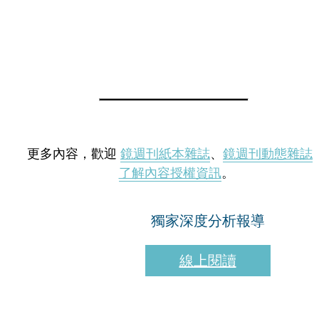
更多內容，歡迎
鏡週刊紙本雜誌
、
鏡週刊動態雜誌
了解內容授權資訊
。
獨家深度分析報導
線上閱讀