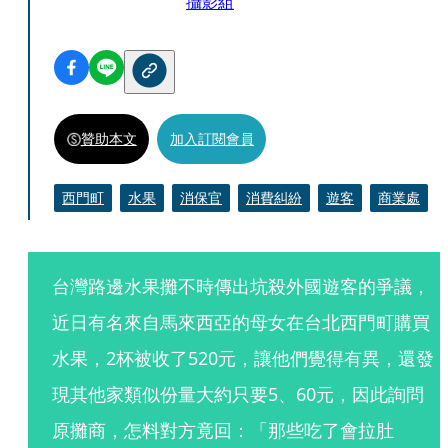
攝影組
贊助本文
加入訂閱會員
西門町
水果
消保官
消費糾紛
遊客
商業處
台灣路邊水果攤不時傳出坑殺外國遊客的爭議，
近日有名來自馬來西亞的母女在台北西門町購買
水果，2杯被收了520元，讓他們覺得有異，還發
現其他家類似份量大約只要5、60元，因此詢問
原攤商，怎料對方竟回：「那些吃了會拉肚