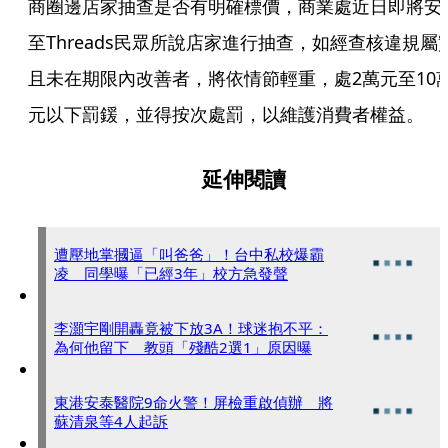
商圈邊店家抽查是否有明確標價，商業處近日即將安
至Threads民眾所說店家進行抽查，如經查核違規屬
且未在期限內改善者，將依情節輕重，處2萬元至10
元以下罰鍰，並得按次處罰，以維護消費者權益。
延伸閱讀
遭壓地掌摑逼「叫爸爸」！台中私校爆霸
凌 同學曝「已經3年」校方急發聲
李灝宇剛開轟竟被下放3A！球迷抱不平：
為何他留下 教頭「殘酷2選1」原因曝
東港安泰醫院9命火警！屏檢重啟偵辦 將
蘇清泉等4人起訴