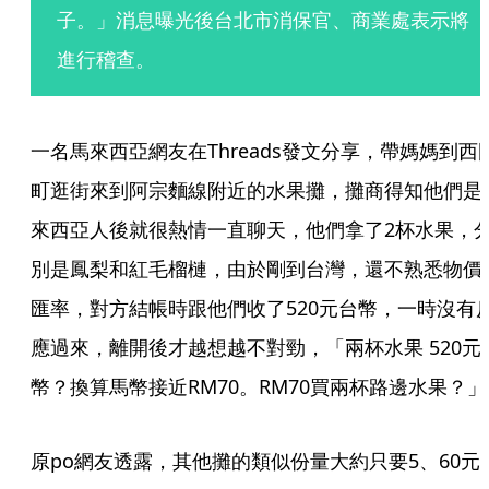
子。」消息曝光後台北市消保官、商業處表示將
進行稽查。
一名馬來西亞網友在Threads發文分享，帶媽媽到西
町逛街來到阿宗麵線附近的水果攤，攤商得知他們是
來西亞人後就很熱情一直聊天，他們拿了2杯水果，
別是鳳梨和紅毛榴槤，由於剛到台灣，還不熟悉物價
匯率，對方結帳時跟他們收了520元台幣，一時沒有
應過來，離開後才越想越不對勁，「兩杯水果 520元
幣？換算馬幣接近RM70。RM70買兩杯路邊水果？」
原po網友透露，其他攤的類似份量大約只要5、60元