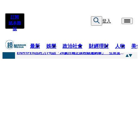
訂閱
登入
紙本雜
誌
最新
娛樂
政治社會
財經理財
人物
美
快訊
ENHYPEN西村力1句話「26歲日籍正妹粉絲遭網暴」 生前直播震撼畫面全網瘋傳！警方證實死訊
快訊
捨量保價奏效！華邦電DRAM價翻倍 五成產能已綁長約
快訊
台糖遭羅織入罪 黃智賢批掩護中聯政客、政黨「台灣之恥」