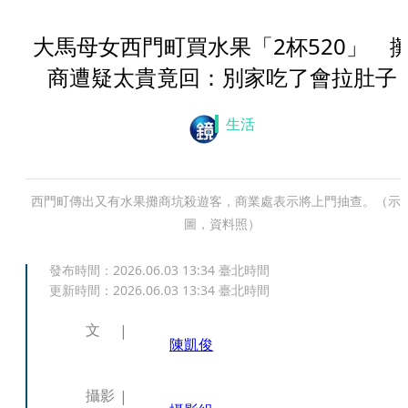
大馬母女西門町買水果「2杯520」 
商遭疑太貴竟回：別家吃了會拉肚子
生活
西門町傳出又有水果攤商坑殺遊客，商業處表示將上門抽查。（示
圖，資料照）
發布時間：
2026.06.03 13:34
臺北時間
更新時間：
2026.06.03 13:34
臺北時間
文
陳凱俊
攝影