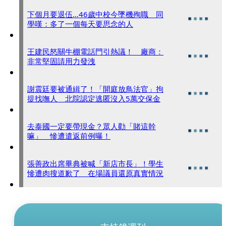
下個月要退伍…46歲中校今墜機殉職 同
學嘆：多了一個每天要思念的人
王建民怒關牛棚電話門引熱議！ 廠商：
非常堅固請用力發洩
謝震廷要被通緝了！「開庭放鳥法官」拘
提找嘸人 北院認定逃匿沒入5萬交保金
去泰國一定要帶現金？眾人勸「賭這幹
嘛」 慘遭遣返前例曝！
張善政出席畢典被喊「新店市長」！學生
慘遭肉搜道歉了 在場議員還原真實情況