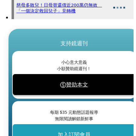
慈母多敗兒！日母替還債近200萬仍無效
「一個決定救回兒子」見轉機
支持鏡週刊
小心意大意義
小額贊助鏡週刊！
贊助本文
每期 $
35
元動態話題報導
無限閱讀解鎖新鮮事
加入訂閱會員