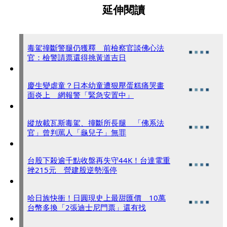
延伸閱讀
毒駕撞斷警腿仍獲釋 前檢察官談佛心法
官：檢警請票還得挑黃道吉日
慶生變虐童？日本幼童遭狠壓蛋糕痛哭畫
面炎上 網報警「緊急安置中」
縱放載瓦斯毒駕、撞斷所長腿 「佛系法
官」曾判罵人「龜兒子」無罪
台股下殺逾千點收盤再失守44K！台達電重
挫215元 營建股逆勢漲停
哈日族快衝！日圓現史上最甜匯價 10萬
台幣多換「2張迪士尼門票」還有找