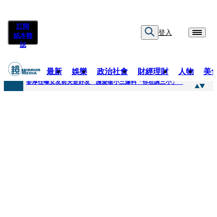
訂閱
登入
紙本雜
誌
最新
娛樂
政治社會
財經理財
人物
美
快訊
姜厚任曝女友前夫是好友 護愛嗆小三爆料「你在講三小」
快訊
劉畊宏將登《披荊斬棘》call周杰倫求救 周董「3字建議」他無奈：這不是健美比賽！
快訊
【台中戰局特輯】何欣純支持度暴增 藍營民調老劇本急救援