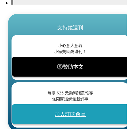
支持鏡週刊
小心意大意義
小額贊助鏡週刊！
贊助本文
每期 $
35
元動態話題報導
無限閱讀解鎖新鮮事
加入訂閱會員