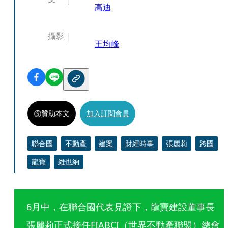
高迪
攝影
王均峰
贊助本文
加入訂閱會員
聯合國
不動產
建案
財經時事
張麗莉
跨國
龍寶
維也納
6月中，在聯合國代表見證下，龍寶建設董事長
張麗莉正式接任FIABCI（世界不動產聯盟）總會