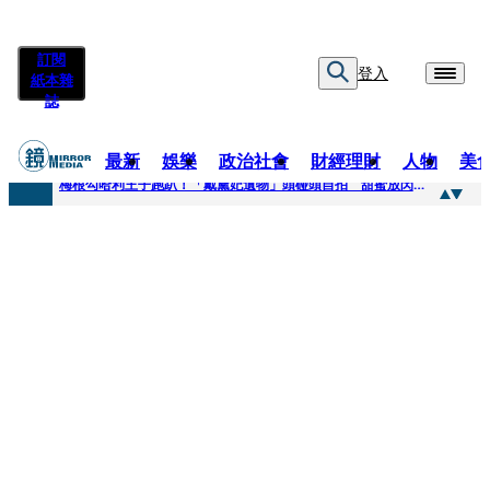
訂閱
登入
紙本雜
誌
最新
娛樂
政治社會
財經理財
人物
美
快訊
梅根勾哈利王子跑趴！「戴黛妃遺物」頭碰頭自拍 甜蜜放閃搶鏡
快訊
老翁菜園突失聯！媳婦急報案 警今擴大搜索「不排除墜溪」
快訊
姜厚任小24歲女友遭起底！爆二度改姓恐違法 專家揪「3歲認老公」盲點嘆：超出玄學