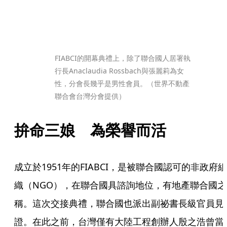
FIABCI的開幕典禮上，除了聯合國人居署執
行長Anaclaudia Rossbach與張麗莉為女
性，分會長幾乎是男性會員。（世界不動產
聯合會台灣分會提供）
拚命三娘　為榮譽而活
成立於1951年的FIABCI，是被聯合國認可的非政府組
織（NGO），在聯合國具諮詢地位，有地產聯合國之
稱。這次交接典禮，聯合國也派出副祕書長級官員見
證。在此之前，台灣僅有大陸工程創辦人殷之浩曾當