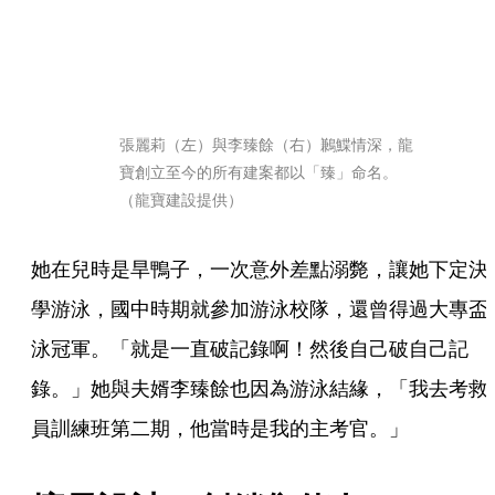
張麗莉（左）與李臻餘（右）鶼鰈情深，龍
寶創立至今的所有建案都以「臻」命名。
（龍寶建設提供）
她在兒時是旱鴨子，一次意外差點溺斃，讓她下定決
學游泳，國中時期就參加游泳校隊，還曾得過大專盃
泳冠軍。「就是一直破記錄啊！然後自己破自己記
錄。」她與夫婿李臻餘也因為游泳結緣，「我去考救
員訓練班第二期，他當時是我的主考官。」