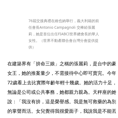
76屆交接典禮在維也納舉行，義大利籍的前
任會長Antonio Campagnoli 交棒給張麗
莉，她是首位出任FIABCI世界總會長的華人
女性。（世界不動產聯合會台灣分會提供提
供）
在建築界有「拚命三娘」之稱的張麗莉，是台中的豪
女王，她的推案量少，不需接待中心即可賣完。今年
72歲看上去比實際年齡年輕十幾歲。她的活力十足，
無論是公司或公共事務，她都親力親為。天秤座的她
說：「我沒有拚，這是榮譽感。我是無可救藥的為別
的掌聲而活。女兒覺得我很愛面子，我說我是不能丟