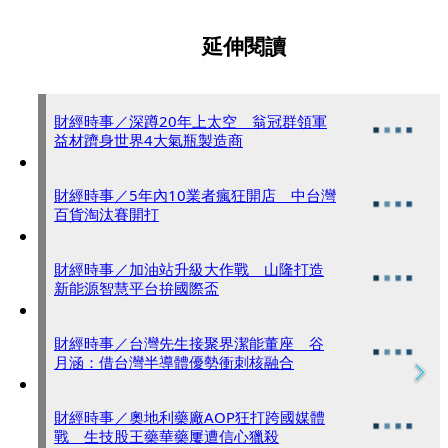
延伸閱讀
財經時事／深蹲20年上太空 翁冠群領軍
益材躋身世界4大氣瓶製造商
財經時事／5年內10業者瘋狂開店 中台灣
百貨淘汰賽開打
財經時事／加油站升級大作戰 山隆打造
新能源智慧平台拚國際盃
財經時事／台灣先生接聚界潔能董座 谷
月涵：借台灣半導體優勢衝刺核融合
財經時事／奧地利藥廠AOP狂打跨國媒體
戰 生技股王藥華藥屢遭信心獵殺