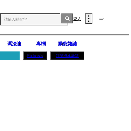
登入
瑪法達
專欄
動態雜誌
訂閱紙本雜誌
Podcasts