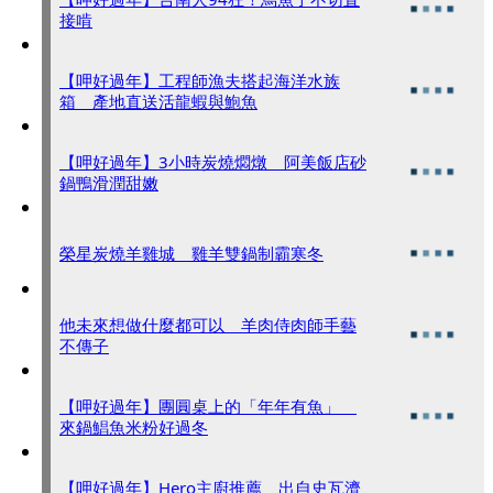
接啃
【呷好過年】工程師漁夫搭起海洋水族
箱 產地直送活龍蝦與鮑魚
【呷好過年】3小時炭燒燜燉 阿美飯店砂
鍋鴨滑潤甜嫩
榮星炭燒羊雞城 雞羊雙鍋制霸寒冬
他未來想做什麼都可以 羊肉侍肉師手藝
不傳子
【呷好過年】團圓桌上的「年年有魚」
來鍋鯧魚米粉好過冬
【呷好過年】Hero主廚推薦 出自史瓦濟