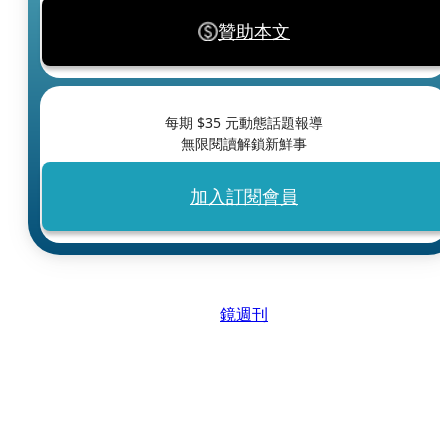
贊助本文
每期 $
35
元動態話題報導
無限閱讀解鎖新鮮事
加入訂閱會員
鏡週刊