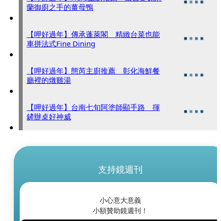
蘭御廚之手的薑母鴨
【呷好過年】傳承蓬萊閣 精緻台菜也能
車拼法式Fine Dining
【呷好過年】態芮主廚推薦 彰化海鮮餐
廳裡的燉雞湯
【呷好過年】台南七旬阿塗師顯手路 揮
鏟辦桌好神威
支持鏡週刊
小心意大意義
小額贊助鏡週刊！