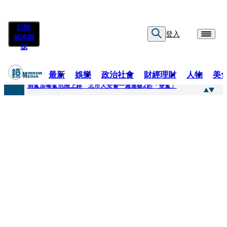
訂閱
登入
紙本雜
誌
最新
娛樂
政治社會
財經理財
人物
美
快訊
酒駕加毒駕危險上路 北市大安警一週連破2起「雙駕」
快訊
Ozone黃文廷、FEniX夏浦洋組「神隊友」 邱以太、林亭莉熱血狂奔殺青淚崩
快訊
AKIRA台北唱到一半突收兒子告白「爸爸I LOVE YOU」 驚喜林志玲同步曝光父親節「披薩蛋糕」