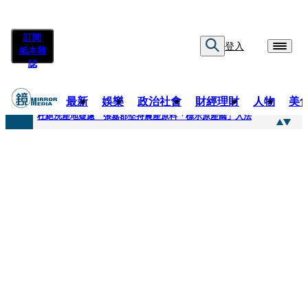
訂閱
登入
紙本雜
誌
最新
娛樂
政治社會
財經理財
人物
美
快訊
杜絕洗產地疑慮 張嘉郡堅持農產原料「標示原產國」入法
快訊
「簽名牆變戰場！」饒河夜市小吃店把簽名塗掉 沈伯洋：舉雙手贊成
快訊
一起往好命路出發1／占星第一品牌 唐綺陽1秒帶入星座世界