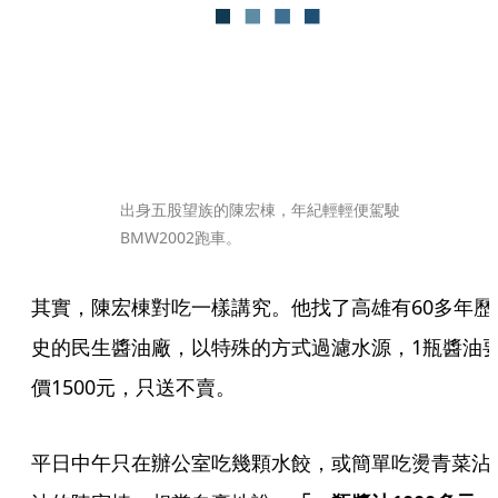
出身五股望族的陳宏棟，年紀輕輕便駕駛
BMW2002跑車。
其實，陳宏棟對吃一樣講究。他找了高雄有60多年歷
史的民生醬油廠，以特殊的方式過濾水源，1瓶醬油
價1500元，只送不賣。
平日中午只在辦公室吃幾顆水餃，或簡單吃燙青菜沾