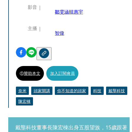
影音
鄒雯涵
韓惠宇
主播
智偉
贊助本文
加入訂閱會員
奈米
頭家開講
你不知道的頭家
科技
戴壟科技
陳宏棟
戴壟科技董事長陳宏棟出身五股望族，15歲跟著