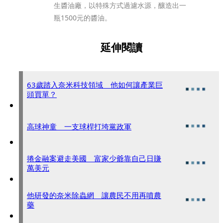
生醬油廠，以特殊方式過濾水源，釀造出一
瓶1500元的醬油。
延伸閱讀
63歲踏入奈米科技領域 他如何讓產業巨
頭買單？
高球神童 一支球桿打垮黨政軍
捲金融案避走美國 富家少爺靠自己日賺
萬美元
他研發的奈米除蟲網 讓農民不用再噴農
藥