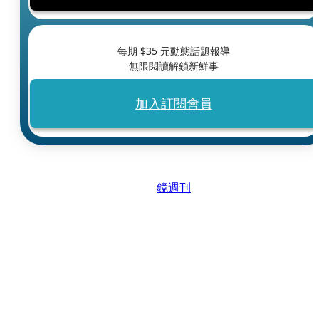
每期 $
35
元動態話題報導
無限閱讀解鎖新鮮事
加入訂閱會員
鏡週刊