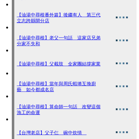
【油湯中尋根番外篇】後繼有人 第三代
立志跨縣開分店
【油湯中尋根】老父一句話 這家店兄弟
分家不失和
【油湯中尋根】父截肢 全家團結撐家業
【油湯中尋根】當年與周氏蝦捲互換廚
藝 如今都成名店
【油湯中尋根】算命師一句話 改變這個
漁工的命運
【台灣老店】父子仨 碗中炊情