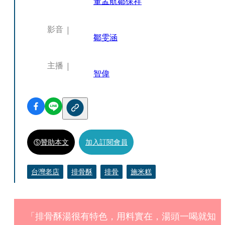
董孟航
鄒保祥
影音
鄒雯涵
主播
智偉
贊助本文
加入訂閱會員
台灣老店
排骨酥
排骨
施米糕
「排骨酥湯很有特色，用料實在，湯頭一喝就知