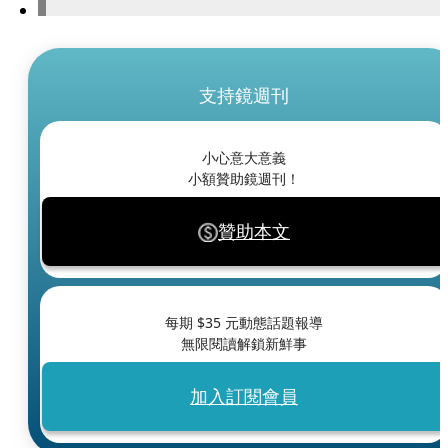
支持鏡週刊
小心意大意義
小額贊助鏡週刊！
贊助本文
每期 $
35
元動態話題報導
無限閱讀解鎖新鮮事
加入訂閱會員