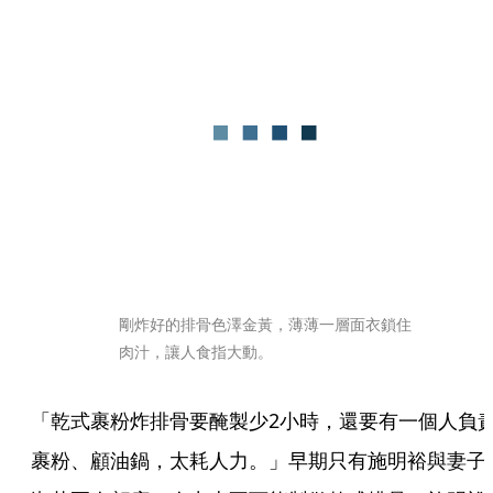
剛炸好的排骨色澤金黃，薄薄一層面衣鎖住
肉汁，讓人食指大動。
「乾式裹粉炸排骨要醃製少2小時，還要有一個人負
裹粉、顧油鍋，太耗人力。」早期只有施明裕與妻子