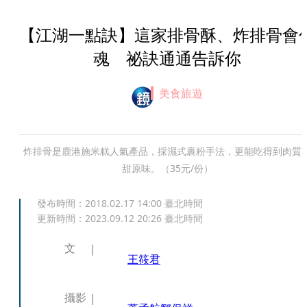
【江湖一點訣】這家排骨酥、炸排骨會
魂 祕訣通通告訴你
美食旅遊
炸排骨是鹿港施米糕人氣產品，採濕式裹粉手法，更能吃得到肉質
甜原味。（35元/份）
發布時間：
2018.02.17 14:00
臺北時間
更新時間：
2023.09.12 20:26
臺北時間
文
王筱君
攝影