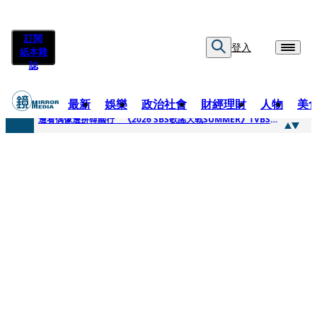
訂閱
登入
紙本雜
誌
最新
娛樂
政治社會
財經理財
人物
美
快訊
邊看偶像邊拚韓國行 《2026 SBS歌謠大戰SUMMER》TVBS直播祭追星福利
快訊
代誌大條火急跳船？ 宏碁派任李文詳接掌兆基屋管2天就喊撤出！
快訊
一句「請回去坐好」 特教生持斷掃把戳女代課老師眼睛大失血近失明