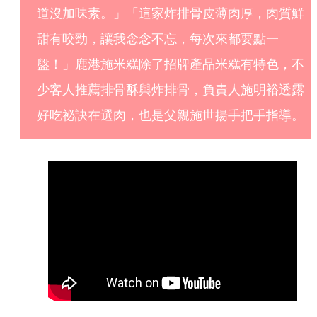
道沒加味素。」「這家炸排骨皮薄肉厚，肉質鮮
甜有咬勁，讓我念念不忘，每次來都要點一
盤！」鹿港施米糕除了招牌產品米糕有特色，不
少客人推薦排骨酥與炸排骨，負責人施明裕透露
好吃祕訣在選肉，也是父親施世揚手把手指導。