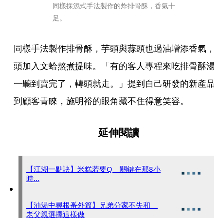
同樣採濕式手法製作的炸排骨酥，香氣十
足。
同樣手法製作排骨酥，芋頭與蒜頭也過油增添香氣，
頭加入文蛤熬煮提味。「有的客人專程來吃排骨酥湯
一聽到賣完了，轉頭就走。」提到自己研發的新產品
到顧客青睞，施明裕的眼角藏不住得意笑容。
延伸閱讀
【江湖一點訣】米糕若要Q 關鍵在那8小
時…
【油湯中尋根番外篇】兄弟分家不失和
老父親選擇這樣做