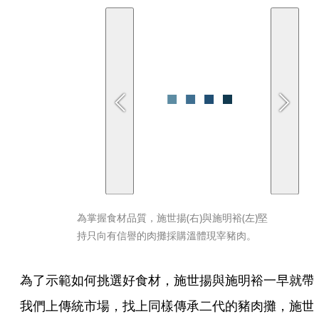
為掌握食材品質，施世揚(右)與施明裕(左)堅
持只向有信譽的肉攤採購溫體現宰豬肉。
為了示範如何挑選好食材，施世揚與施明裕一早就帶
我們上傳統市場，找上同樣傳承二代的豬肉攤，施世