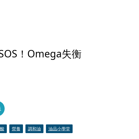
OS！Omega失衡
員
酸
營養
調和油
油品小學堂