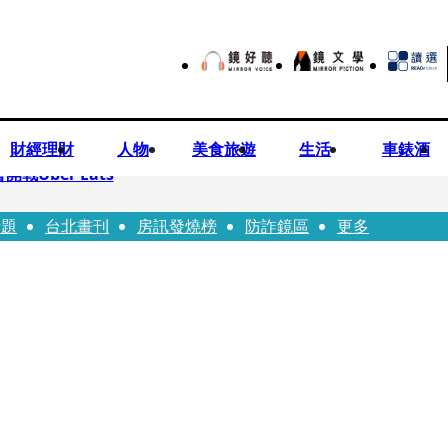
財經理財
人物
美食旅遊
生活
車錶酒
Uber Eats
話題
台北畫刊
房訊發燒榜
防詐鏡區
更多
aceted Manhood
視預算」 盼在野三思：改凍結處理受質疑項目