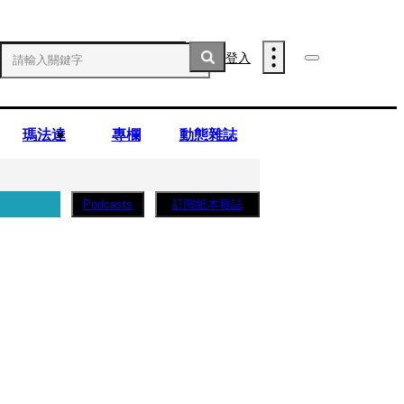
登入
瑪法達
專欄
動態雜誌
訂閱紙本雜誌
Podcasts