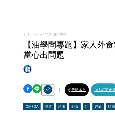
2018.06.15 11:25
臺北時間
【油學問專題】家人外食S
當心出問題
贊助本文
加入訂閱會
OMEGA
健康
均衡
外食
油
好油
脂肪