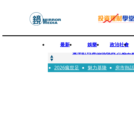
最新
娛樂
政治社會
快訊
疊單計時算法現歧異 外送工會開戰
2026瘋世足
快訊
魅力基隆
房市熱
靚時尚／大丈夫當如是 Multif
快訊
前時力黨魁表態「反對刪公