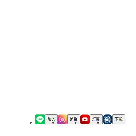
加入
追蹤
訂閱
下載