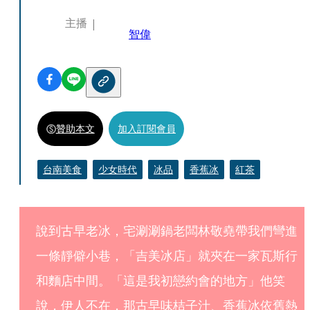
主播
智偉
贊助本文
加入訂閱會員
台南美食
少女時代
冰品
香蕉冰
紅茶
說到古早老冰，宅涮涮鍋老闆林敬堯帶我們彎進
一條靜僻小巷，「吉美冰店」就夾在一家瓦斯行
和麵店中間。「這是我初戀約會的地方」他笑
說，伊人不在，那古早味桔子汁、香蕉冰依舊熱