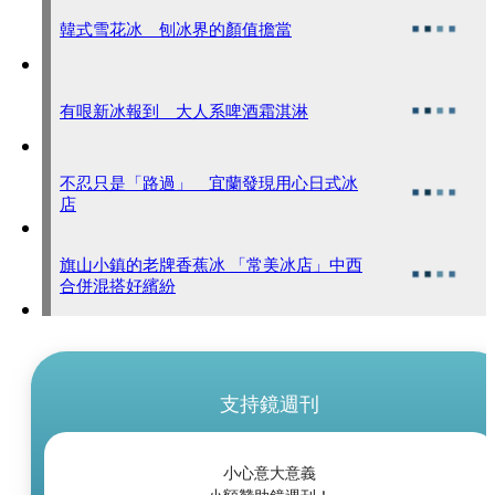
韓式雪花冰 刨冰界的顏值擔當
有哏新冰報到 大人系啤酒霜淇淋
不忍只是「路過」 宜蘭發現用心日式冰
店
旗山小鎮的老牌香蕉冰 「常美冰店」中西
合併混搭好繽紛
支持鏡週刊
小心意大意義