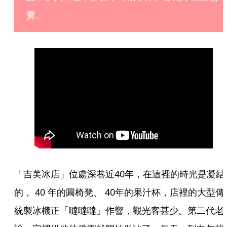
賣。
「吉美冰店」位處深巷近40年，在這裡的時光是凝結
的， 40 年的圓椅凳、 40年的果汁杯，店裡的大型傳
統製冰機正「噠噠噠」作響，觀光客甚少。第二代老