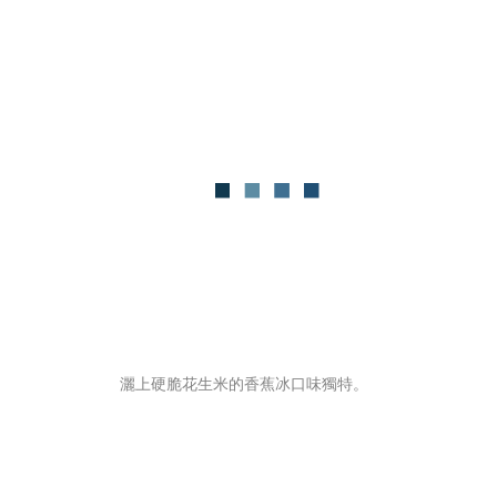
灑上硬脆花生米的香蕉冰口味獨特。