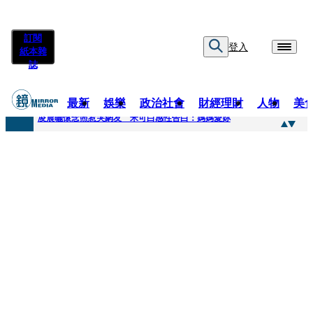
訂閱
登入
紙本雜
誌
最新
娛樂
政治社會
財經理財
人物
美
快訊
凌晨曬懷念照惹哭網友 米可白感性告白：媽媽愛妳
快訊
酸民質疑民進黨「是不是有她裸照？」 黃智賢3點回嗆獲網友讚爆
快訊
姜厚任「老牛找到嫩草」再談小24歲女友 揭七世情緣駁拐坑、暈船破財