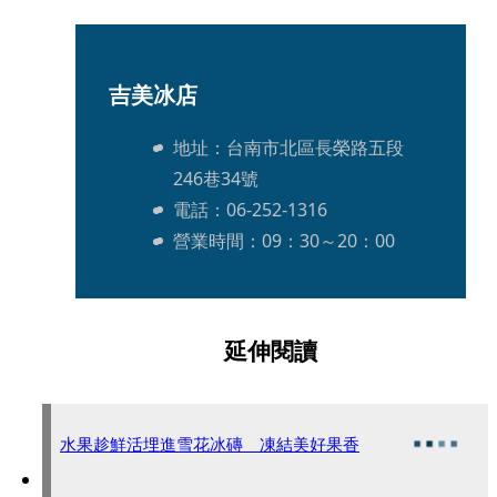
吉美冰店
地址：台南市北區長榮路五段
246巷34號
電話：06-252-1316
營業時間：09：30～20：00
延伸閱讀
水果趁鮮活埋進雪花冰磚 凍結美好果香