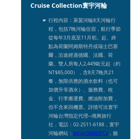
Cruise Collection寰宇河輪
行程內容：萊茵河輪8天河輪行
程，包括7晚河輪住宿，航行季節
從每年3月底至11月初。起、終
點為荷蘭阿姆斯特丹或瑞士巴塞
爾，沿途經過德國、法國、荷
蘭。雙人房每人2,449歐元起（約
NT$85,000），含8天7晚共21
餐，無限供應的酒水飲料（也可
加價升等酒水）、服務費、稅
金、行李搬運費、燃油附加費，
但不含來回機票。詳情可洽寰宇
河輪台灣指定代理─僑興旅行
社，電話：02-2511-6188，寰宇
河輪網站：
bit.ly/34NDPCv
，臉