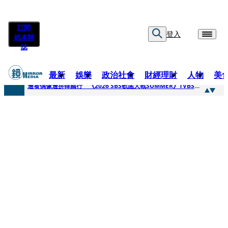
訂閱
登入
紙本雜
誌
最新
娛樂
政治社會
財經理財
人物
美
快訊
邊看偶像邊拚韓國行 《2026 SBS歌謠大戰SUMMER》TVBS直播祭追星福利
快訊
代誌大條火急跳船？ 宏碁派任李文詳接掌兆基屋管2天就喊撤出！
快訊
一句「請回去坐好」 特教生持斷掃把戳女代課老師眼睛大失血近失明