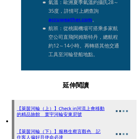
氣溫：歐洲夏季氣溫約攝氏28～
35度，詳情可上網查詢
accuweather.com
。
航班：從桃園機場可搭乘多家航
空公司直飛阿姆斯特丹，總航程
約12～14小時。再轉搭其他交通
工具至河輪登船地點。
延伸閱讀
【萊茵河輪（上）】Check in河流上會移動
的精品旅館 寰宇河輪安東尼號
【萊茵河輪（下）】服務生察言觀色 記
住客人偏好且使命必達