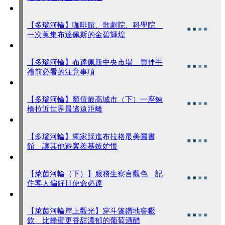
【多瑙河輪】咖啡館、歌劇院、科學院
一次蒐集布達佩斯的金碧輝煌
【多瑙河輪】布達佩斯中央市場 買伴手
禮前必看的注意事項
【多瑙河輪】顏值最高城市（下）一座鍊
橋拉近世界最遙遠距離
【多瑙河輪】獨家踩進布拉格最美圖書
館 讓其他遊客羨慕嫉妒恨
【萊茵河輪（下）】服務生察言觀色 記
住客人偏好且使命必達
【萊茵河輪岸上觀光】穿斗篷鑽地窖啜
飲 比蜂蜜更香甜濃郁的葡萄酒醋