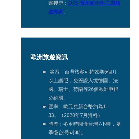
書搜尋：
OTS 僑興旅行社-主題旅
遊專家
。 
歐洲旅遊資訊
 簽證：台灣旅客可持效期6個月
以上護照，免簽證入境德國、法
國、瑞士、荷蘭等26個歐洲申根
公約國。
匯率：歐元兌新台幣約為1：
33。（2020年7月資料）
時差：冬令時間慢台灣7小時，夏
季慢台灣6小時。