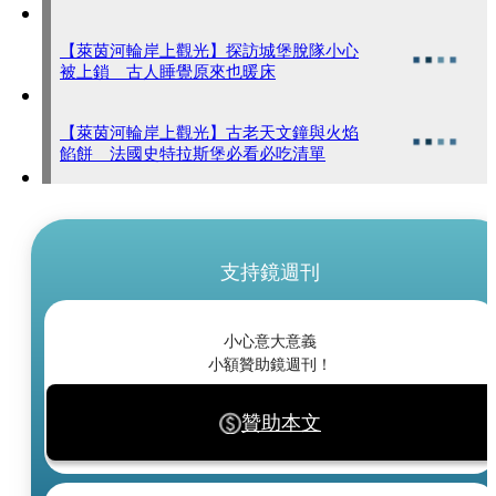
【萊茵河輪岸上觀光】探訪城堡脫隊小心
被上鎖 古人睡覺原來也暖床
【萊茵河輪岸上觀光】古老天文鐘與火焰
餡餅 法國史特拉斯堡必看必吃清單
支持鏡週刊
小心意大意義
小額贊助鏡週刊！
贊助本文