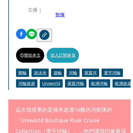
主播
智偉
贊助本文
加入訂閱會員
郵輪
游泳池
遊輪
河輪
萊茵河
寰宇河輪
河輪旅遊
Uniworld
萊茵河輪
歐洲河輪
歐洲旅遊
這次我搭乘的是擁有超過16艘內河船隊的
「Uniworld Boutique River Cruise 
Collection（寰宇河輪）」，他們讓我印象最深