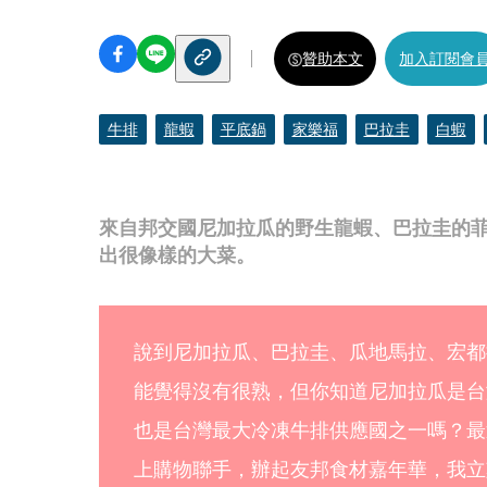
贊助本文
加入訂閱會
牛排
龍蝦
平底鍋
家樂福
巴拉圭
白蝦
來自邦交國尼加拉瓜的野生龍蝦、巴拉圭的
出很像樣的大菜。
說到尼加拉瓜、巴拉圭、瓜地馬拉、宏都
能覺得沒有很熟，但你知道尼加拉瓜是台
也是台灣最大冷凍牛排供應國之一嗎？最
上購物聯手，辦起友邦食材嘉年華，我立