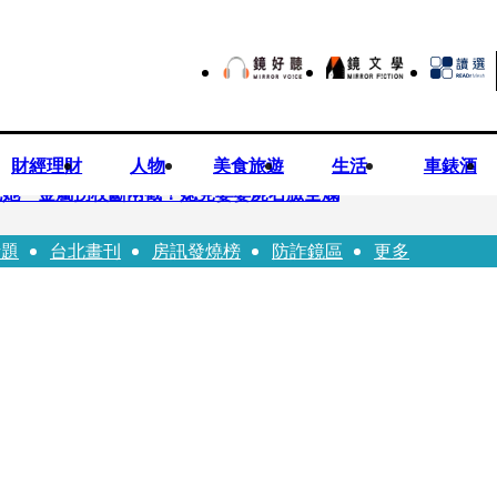
財經理財
人物
美食旅遊
生活
車錶酒
死她 金屬拐杖斷兩截！媳見婆婆屍右臉全爛
話題
台北畫刊
房訊發燒榜
防詐鏡區
更多
照顧」 兒曬溫馨背影感慨：不計前嫌的真愛
爐 藥華藥：財務、業務無重大影響