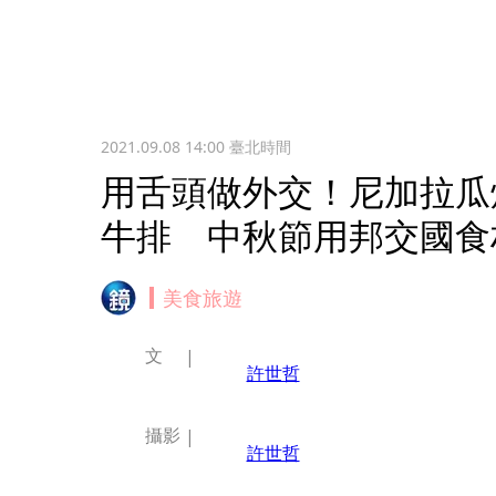
2021.09.08 14:00
臺北時間
用舌頭做外交！尼加拉瓜
牛排 中秋節用邦交國食
美食旅遊
文
許世哲
攝影
許世哲