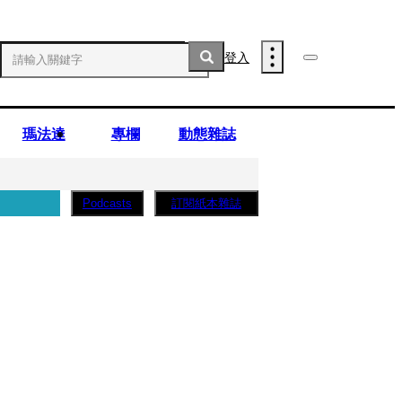
登入
瑪法達
專欄
動態雜誌
訂閱紙本雜誌
Podcasts