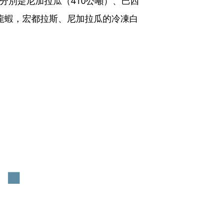
名分別是尼加拉瓜（410公噸）、巴西
了龍蝦，宏都拉斯、尼加拉瓜的冷凍白