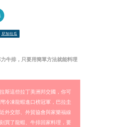
員
尼加拉瓜
菲力牛排，只要用簡單方法就能料理
拉斯這些拉丁美洲邦交國，你可
灣冷凍龍蝦進口榜冠軍，巴拉圭
近外交部、外貿協會與家樂福線
刻買了龍蝦、牛排回家料理，要