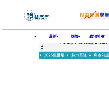
最新
娛樂
政治社會
快訊
不堪病妻碎念桃園翁發狂砸
2026瘋世足
快訊
魅力基隆
房市熱
廖峻中風前妻「父親節餵飯
快訊
與AOP仲裁案二階段判斷出