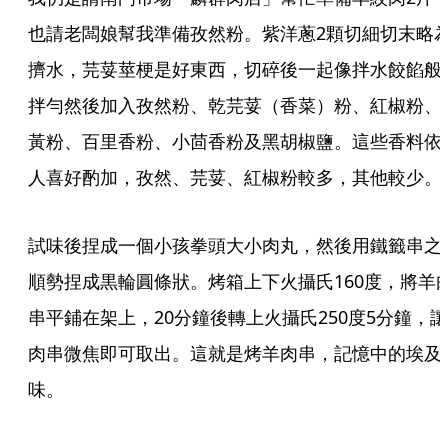
也請老闆娘幫我準備孜然粉。紫洋蔥2顆切細切末略
擠水，芫荽莖梗是好東西，切碎後一起像拌水餃餡般
拌勻然後加入孜然粉、乾芫荽（香菜）粉、紅椒粉、
黃粉、百里香粉、小茴香粉及黑胡椒鹽。這些香料依
人喜好酌加，孜然、芫荽、紅椒粉較多，其他較少。
試味後捏成一個小孩拳頭大小肉丸，然後用鐵籤串之
順勢捏成黒輪圓條狀。烤箱上下火攝氏160度，將羊
串平鋪在架上，20分鐘後轉上火攝氏250度5分鐘，讓
肉串微焦即可取出。這就是烤羊肉串，記憶中的埃及
味。