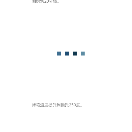
開始烤20分鐘。
烤箱溫度提升到攝氏250度。