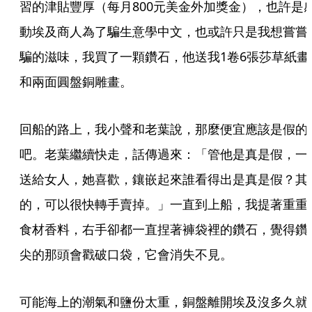
習的津貼豐厚（每月800元美金外加獎金），也許是
動埃及商人為了騙生意學中文，也或許只是我想嘗嘗
騙的滋味，我買了一顆鑽石，他送我1卷6張莎草紙畫
和兩面圓盤銅雕畫。
回船的路上，我小聲和老葉說，那麼便宜應該是假的
吧。老葉繼續快走，話傳過來：「管他是真是假，一
送給女人，她喜歡，鑲嵌起來誰看得出是真是假？其
的，可以很快轉手賣掉。」一直到上船，我提著重重
食材香料，右手卻都一直捏著褲袋裡的鑽石，覺得鑽
尖的那頭會戳破口袋，它會消失不見。
可能海上的潮氣和鹽份太重，銅盤離開埃及沒多久就