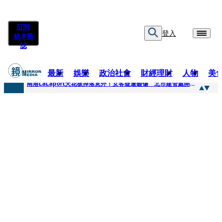
訂閱
登入
紙本雜
誌
最新
娛樂
政治社會
財經理財
人物
美
快訊
南港LaLaport天花板掉落意外！女客疑遭砸傷 北市建管處開罰30萬
快訊
川普又出招！多晶矽產品課15%關稅12月生效 經濟部回應了
快訊
美伊衝突要注意！ 台塑四寶7月營收齊揚股價抗跌