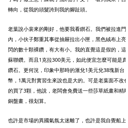
轉向，從我的頭髮誇到我的腳趾頭。
老葉說小裴來的剛好，他要我看鑚石。我們被拉進門
內，小伙子鄭重其事從抽屜拉出小匣，黑色絨布上亮
閃的數十顆裸鑽，有大有小。我的直覺這是假的，這
蘇聯鑽。而且1克拉300美元，如此便宜怎麼可能是真
鑽石。更何況，印象中那時的滙兌1美元兌38塊新台
幣，1萬元對實習生來說也是大的。可是老葉面不改
的買了3顆，他說，老闆會免費送一些莎草紙畫和精
銅盤畫，很划算。
也許是市場的異國氣氛太迷離了，也許是我自覺船上