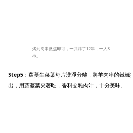
烤到肉串微焦即可，一共烤了12串，一人3
串。
Step5
：蘿蔓生菜葉每片洗淨分離，將羊肉串的鐵籤
出，用蘿蔓葉夾著吃，香料交雜肉汁，十分美味。