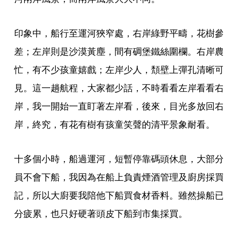
印象中，船行至運河狹窄處，右岸綠野平疇，花樹參
差；左岸則是沙漠黃塵，間有碉堡鐵絲圍欄。右岸農
忙，有不少孩童嬉戲；左岸少人，頽壁上彈孔清晰可
見。這一趟航程，大家都少話，不時看看左岸看看右
岸，我一開始一直盯著左岸看，後來，目光多放回右
岸，終究，有花有樹有孩童笑聲的清平景象耐看。
十多個小時，船過運河，短暫停靠碼頭休息，大部分
員不會下船，我因為在船上負責煙酒管理及廚房採買
記，所以大廚要我陪他下船買食材香料。雖然操船已
分疲累，也只好硬著頭皮下船到市集採買。