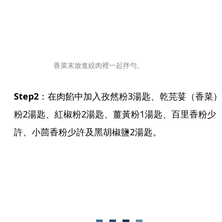
香菜末放進絞肉裡一起拌勻。
Step2
：在肉餡中加入孜然粉3湯匙、乾芫荽（香菜）
粉2湯匙、紅椒粉2湯匙、薑黃粉1湯匙、百里香粉少
許、小茴香粉少許及黑胡椒鹽2湯匙。