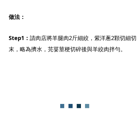
做法：
Step1：
請肉店將羊腿肉2斤細絞，紫洋蔥2顆切細切
末，略為擠水，芫荽莖梗切碎後與羊絞肉拌勻。