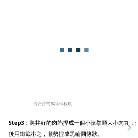
混合拌勻成這個程度。
Step3
：將拌好的肉餡捏成一個小孩拳頭大小肉丸，
後用鐵籤串之，順勢捏成黒輪圓條狀。