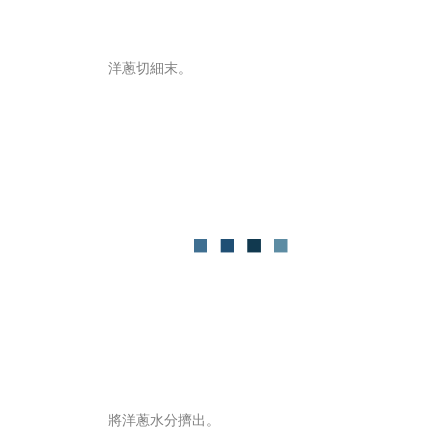
洋蔥切細末。
將洋蔥水分擠出。