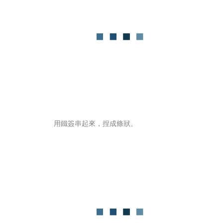
用鐵簽串起來，捏成條狀。