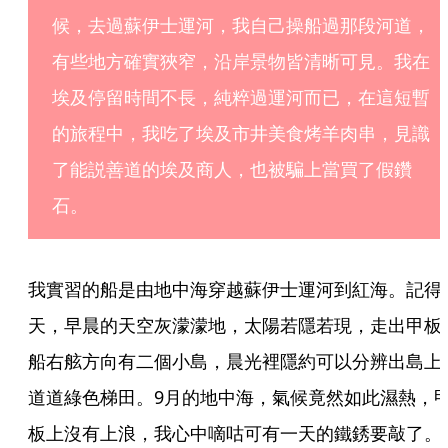
候，去過蘇伊士運河，我自己操船過那段河道，
有些地方確實狹窄，沿岸景物皆清晰可見。我在
埃及停留時間不長，純粹過運河而已，在這短暫
的旅程中，我吃了埃及市井美食烤羊肉串，見識
了能説善道的埃及商人，也被騙上當買了假鑽
石。
我實習的船是由地中海穿越蘇伊士運河到紅海。記得
天，早晨的天空灰濛濛地，太陽若隱若現，走出甲板
船右舷方向有二個小島，晨光裡隱約可以分辨出島上
道道綠色梯田。9月的地中海，氣候竟然如此濕熱，
板上沒有上浪，我心中嘀咕可有一天的鐵銹要敲了。