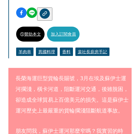
贊助本文
加入訂閱會員
羊肉串
異國料理
香料
裴社長廚房手記
長榮海運巨型貨輪長賜號，3月在埃及蘇伊士運
河擱淺，橫卡河道，阻斷運河交通，後雖脫困，
卻造成全球貿易上百億美元的損失。這是蘇伊士
運河歷史上最嚴重的貨輪擱淺阻斷航道事故。
朋友問我，蘇伊士運河那麼窄嗎？我實習的時