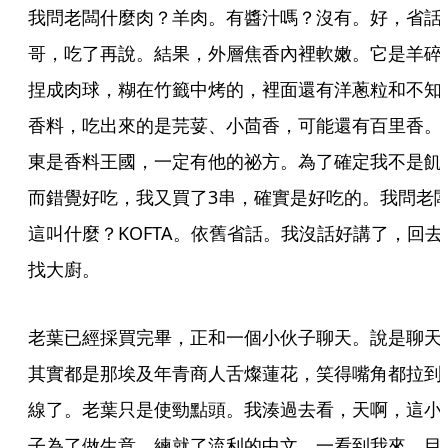
我問老闆什麼肉？羊肉。有醬汁嗎？沒有。好，省話
哥，吃了再說。結果，外層焦香內裡軟嫩。它是羊碎
捏成肉球，糊在竹籤中烤的，裡面還有洋蔥粒和不知
香料，吃出來的是芫荽、小茴香，可能還有百里香。
東是香料王國，一定有他的祕方。為了確定我不是飢
而錯覺好吃，我又買了3串，確實是好吃的。我問老
這叫什麼？KOFTA。依舊省話。我沒話好講了，回去
找大廚。
老葉已經採買完畢，正和一個小伙子聊天。說是聊天
其實都是那埃及年青商人舌燦蓮花，笑得嘴角都拉到
線了。老葉只是使勁點頭。我湊過去看，天啊，這小
子為了做生意，練就了流利的中文，一看到我來，目