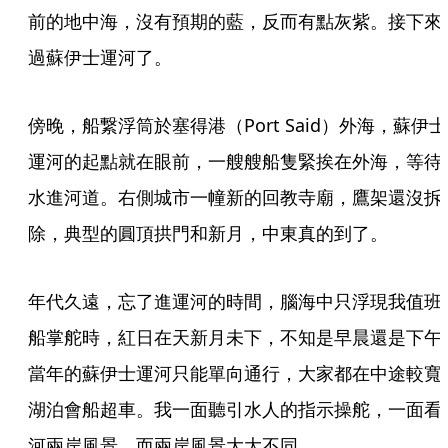
前的地中海，沒有預期的藍，反而有點灰紫。接下來
過蘇伊士運河了。
傍晚，船繋浮筒於塞得港（Port Said）外海，蘇伊士
運河的起點就在眼前，一艘艘船隻緊挨在外海，等待
水進河道。右側城市一幢新的回教寺廟，鷹架還沒拆
除，典型的圓頂拱門和新月，中東真的到了。
年代久遠，忘了進運河的時間，腦海中只浮現我值班
船掌舵時，紅日在天新月未下，不知是早晨還是下午
當年的蘇伊士運河只能單向通行，大家都在中途較寬
湖泊會船超車。我一面聽引水人的指示操舵，一面看
河兩岸風景，而兩岸風景大大不同。