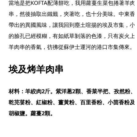
當地是把KOFTA配薄餅吃，我用蘿蔓生菜包捲著羊肉
串，然後抽取出鐵籤，夾著吃，也十分美味。中東香
帶出的異國風味，讓我回到塵土喧揚的埃及市集，小
的臉孔已經模糊，有如紙草剝落的色漆，只有炭火上
羊肉串的香氣，彷彿從蘇伊士運河的港口市集傳來。
埃及烤羊肉串
材料：羊絞肉2斤。紫洋蔥2顆、香菜半把、孜然粉、
乾芫荽粉、紅椒粉、薑黃粉、百里香粉、小茴香粉及
胡椒鹽。蘿蔓2顆。