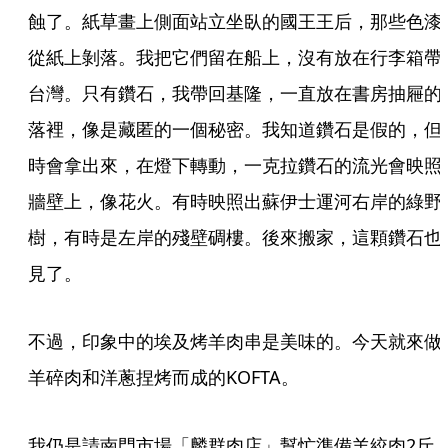
蝕了。紙草畫上側面站立坐臥的國王王后，那些色漆
從紙上剝落。我把它們留在船上，沒有放在行李箱帶
台灣。只有鑽石，我帶回基隆，一直放在書房抽屜的
落裡，像是藏匿的一個秘密。我知道鑽石是假的，但
時會拿出來，在燈下轉動，一克拉鑽石的流光會映照
牆壁上，像花火。有時映照出蘇伊士運河右岸的綠野
樹，有時是左岸的殘壁碉樓。後來搬家，這顆鑽石也
見了。
不過，印象中的埃及烤羊肉串是美味的。今天就來做
羊碎肉和洋蔥捏烤而成的KOFTA。
我仍是請南門市場「麟群肉店」幫忙準備羊絞肉2斤