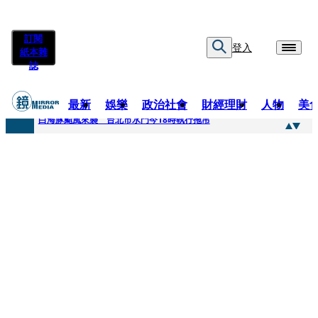
訂閱
登入
紙本雜
誌
最新
娛樂
政治社會
財經理財
人物
美
快訊
白海豚颱風來襲 台北市水門今18時執行拖吊
快訊
AKIRA台北唱到一半突收兒子告白「爸爸I LOVE YOU」 驚喜林志玲同步曝光父親節「披薩蛋糕」
快訊
獨家／TWICE Mina一進華山「天空秒變臉」！ONCE狂風暴雨死守 畫面曝光2.5萬人笑翻