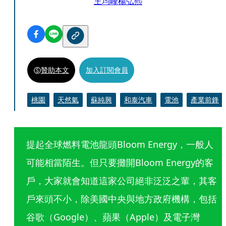
王均峰
楊弘熙
贊助本文
加入訂閱會員
桃園
天然氣
蘇純興
和泰汽車
電池
產業前鋒
提起全球燃料電池龍頭Bloom Energy，一般人
可能相當陌生。但只要攤開Bloom Energy的客
戶，大家就會知道這家公司絕非泛泛之輩，其客
戶來頭不小，除美國中央與地方政府機構，包括
谷歌（Google）、蘋果（Apple）及電子灣