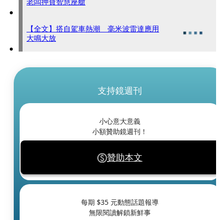
老闆押寶智慧座艙
【全文】搭自駕車熱潮 毫米波雷達應用
大鳴大放
支持鏡週刊
小心意大意義
小額贊助鏡週刊！
贊助本文
每期 $
35
元動態話題報導
無限閱讀解鎖新鮮事