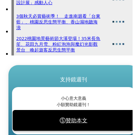
設計展」感動人心
3個秋天必賞藝術季！ 走進南迴看「台東
藍」、桃園反思生態平衡、香山濕地聽海
浪
2022桃園地景藝術節大溪登場！35米長魚
笙、花田九月雪、粉紅泡泡與魔幻光影觀
景台 喚起遊客反思生態平衡
支持鏡週刊
小心意大意義
小額贊助鏡週刊！
贊助本文