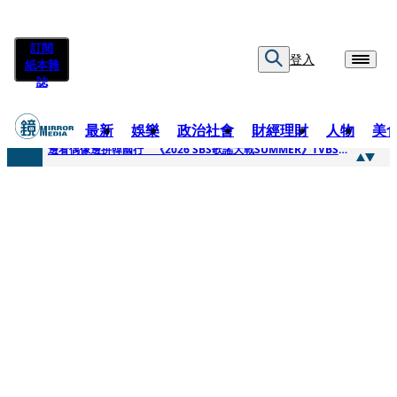
訂閱
登入
紙本雜
誌
最新
娛樂
政治社會
財經理財
人物
美
快訊
邊看偶像邊拚韓國行 《2026 SBS歌謠大戰SUMMER》TVBS直播祭追星福利
快訊
代誌大條火急跳船？ 宏碁派任李文詳接掌兆基屋管2天就喊撤出！
快訊
一句「請回去坐好」 特教生持斷掃把戳女代課老師眼睛大失血近失明