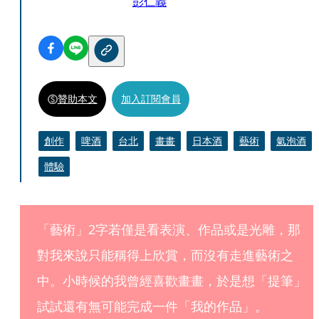
彭仁義
贊助本文
加入訂閱會員
創作
啤酒
台北
畫畫
日本酒
藝術
氣泡酒
體驗
「藝術」2字若僅是看表演、作品或是光雕，那
對我來說只能稱得上欣賞，而沒有走進藝術之
中。小時候的我曾經喜歡畫畫，於是想「提筆」
試試還有無可能完成一件「我的作品」。