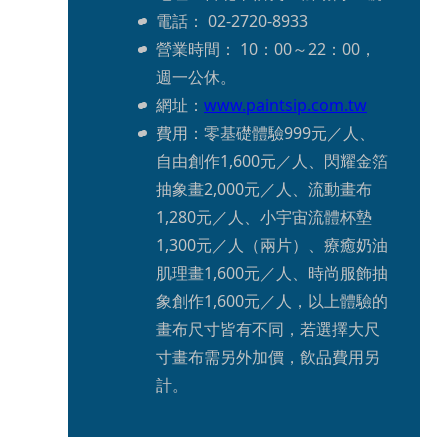
電話： 02-2720-8933
營業時間： 10：00～22：00，
週一公休。
網址：
www.paintsip.com.tw
費用：零基礎體驗999元／人、
自由創作1,600元／人、閃耀金箔
抽象畫2,000元／人、流動畫布
1,280元／人、小宇宙流體杯墊
1,300元／人（兩片）、療癒奶油
肌理畫1,600元／人、時尚服飾抽
象創作1,600元／人，以上體驗的
畫布尺寸皆有不同，若選擇大尺
寸畫布需另外加價，飲品費用另
計。