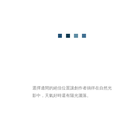
選擇邊間的絕佳位置讓創作者徜徉在自然光
影中，天氣好時還有陽光灑落。