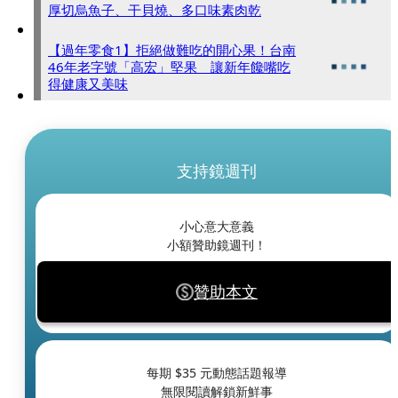
厚切烏魚子、干貝燒、多口味素肉乾
【過年零食1】拒絕做難吃的開心果！台南
46年老字號「高宏」堅果 讓新年饞嘴吃
得健康又美味
支持鏡週刊
小心意大意義
小額贊助鏡週刊！
贊助本文
每期 $
35
元動態話題報導
無限閱讀解鎖新鮮事