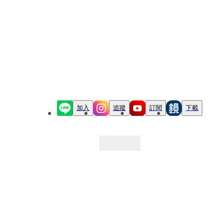
加入
追蹤
訂閱
下載
最新文章