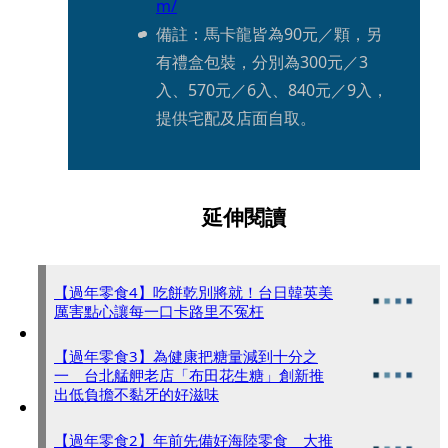
m/
備註：馬卡龍皆為90元／顆，另
有禮盒包裝，分別為300元／3
入、570元／6入、840元／9入，
提供宅配及店面自取。
延伸閱讀
【過年零食4】吃餅乾別將就！台日韓英美
厲害點心讓每一口卡路里不冤枉
【過年零食3】為健康把糖量減到十分之
一 台北艋舺老店「布田花生糖」創新推
出低負擔不黏牙的好滋味
【過年零食2】年前先備好海陸零食 大推