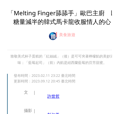
「Melting Finger舔舔手」歐巴主廚 
糖量減半的韓式馬卡龍收服情人的心
美食旅遊
致敬美式杯子蛋糕的「紅絲絨」（後）是可可夾著檸檬餡的美妙滋
味；「藍莓起司」（前）內餡是紐西蘭藍莓的芬芳甜蜜。
發布時間：
2023.02.11 23:22
臺北時間
更新時間：
2023.09.12 20:45
臺北時間
文
許世哲
攝影