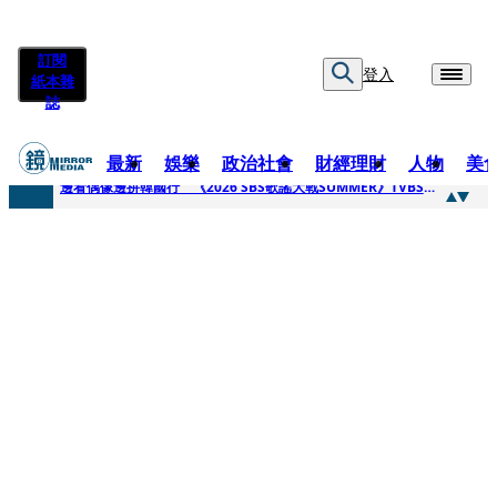
訂閱
登入
紙本雜
誌
最新
娛樂
政治社會
財經理財
人物
美
快訊
邊看偶像邊拚韓國行 《2026 SBS歌謠大戰SUMMER》TVBS直播祭追星福利
快訊
代誌大條火急跳船？ 宏碁派任李文詳接掌兆基屋管2天就喊撤出！
快訊
一句「請回去坐好」 特教生持斷掃把戳女代課老師眼睛大失血近失明