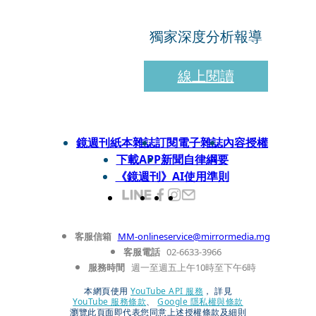
獨家深度分析報導
線上閱讀
鏡週刊紙本雜誌
訂閱電子雜誌
內容授權
下載APP
新聞自律綱要
《鏡週刊》AI使用準則
客服信箱
MM-onlineservice@mirrormedia.mg
客服電話
02-6633-3966
服務時間
週一至週五上午10時至下午6時
本網頁使用
YouTube API 服務
， 詳見
YouTube 服務條款
、
Google 隱私權與條款
瀏覽此頁面即代表您同意上述授權條款及細則