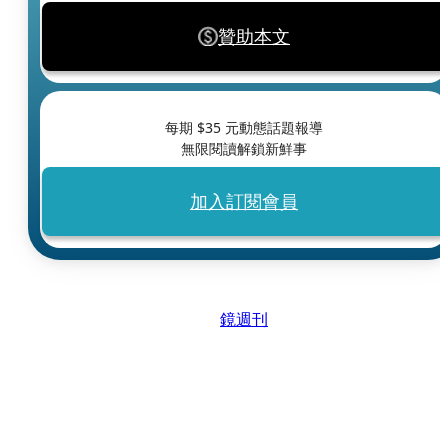
贊助本文
每期 $
35
元動態話題報導
無限閱讀解鎖新鮮事
加入訂閱會員
鏡週刊