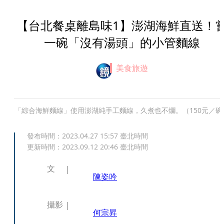
【台北餐桌離島味1】澎湖海鮮直送！
一碗「沒有湯頭」的小管麵線
美食旅遊
「綜合海鮮麵線」使用澎湖純手工麵線，久煮也不爛。（150元／碗
發布時間：
2023.04.27 15:57
臺北時間
更新時間：
2023.09.12 20:46
臺北時間
文
陳姿吟
攝影
何宗昇