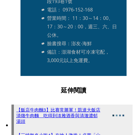
段193巷1號
電話： 0976-152-168
營業時間： 11：30～14：00、
17：30～20：00，週三、六、日
公休。
臉書搜尋：澎友-海鮮
備註：澎湖食材可冷凍宅配，
3,000元以上免運費。
延伸閱讀
【飯店牛肉麵3】比賽常勝軍！凱達大飯店
清燉牛肉麵 吃得到淡雅酒香與清澈濃郁
湯頭
【三峽無名小吃4】在地人激推！必嘗「山