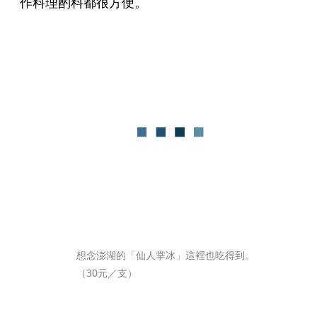
作料理酌料都很方便。
想念澎湖的「仙人掌冰」這裡也吃得到。
（30元／支）