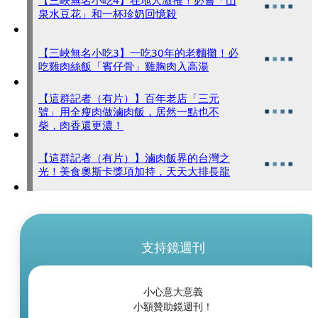
泉水豆花」和一杯珍奶回憶殺
【三峽無名小吃3】一吃30年的老麵攤！必
吃雞肉絲飯「賓仔骨」雞胸肉入高湯
【這群記者（有片）】百年老店「三元
號」用全瘦肉做滷肉飯，居然一點也不
柴，肉香還更濃！
【這群記者（有片）】滷肉飯界的台灣之
光！美食奧斯卡獎項加持，天天大排長龍
支持鏡週刊
小心意大意義
小額贊助鏡週刊！