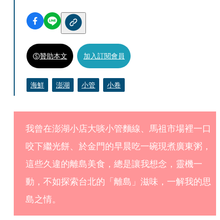
贊助本文
加入訂閱會員
海鮮
澎湖
小管
小卷
我曾在澎湖小店大啖小管麵線、馬祖市場裡一口
咬下繼光餅、於金門的早晨吃一碗現煮廣東粥，
這些久違的離島美食，總是讓我想念，靈機一
動，不如探索台北的「離島」滋味，一解我的思
島之情。