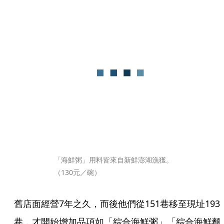
「海鮮粥」用料皆來自新鮮澎湖漁獲。
（130元／碗）
舊店面經營7年之久，而後他們從151巷移至現址193
巷，才開始增加品項如「綜合海鮮粥」「綜合海鮮麵