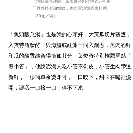
「海鮮醬乾拌麵」選用嘗得到小魚乾的海鮮
干貝醬拌澎湖麵線，也能買罐頭回家料理。
（80元／碗）
「魚頭酸瓜湯」也是我的心頭好，大黃瓜切片塞鹽，
入寶特瓶發酵，與海鱺或紅魽一同入鍋煮，魚肉的鮮
和瓜的酸香結合得恰如其分。葉俊彥特別推薦單點「
燙小管」，他說澎湖人吃小管不剝皮，小管生肉帶透
新鮮，一樣簡單汆燙即可，一口咬下，甜味在嘴裡漫
開，讓我一口接一口，停不下來。