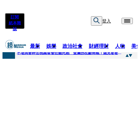
訂閱
登入
紙本雜
誌
最新
娛樂
政治社會
財經理財
人物
美
快訊
不堪病妻碎念桃園翁發狂砸死她 金屬拐杖斷兩截！媳見婆婆屍右臉全爛
快訊
廖峻中風前妻「父親節餵飯照顧」 兒曬溫馨背影感慨：不計前嫌的真愛
快訊
與AOP仲裁案二階段判斷出爐 藥華藥：財務、業務無重大影響