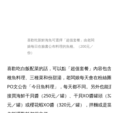
喜歡吃新鮮海魚可選擇「超值套餐」由老闆
娘每日在臉書公布料理的魚種。（200元／
份）
喜歡吃白飯配菜的話，可以點「超值套餐」內容包含
種魚料理、三種菜和份甜湯，老闆娘每天會在粉絲團
PO文公告「今日魚料理」，每天都不同。另外也能
接買海鮮干貝醬（250元／罐）、干貝XO醬罐頭（32
元／罐）或櫻花蝦XO醬（320元／罐），拌麵或是當