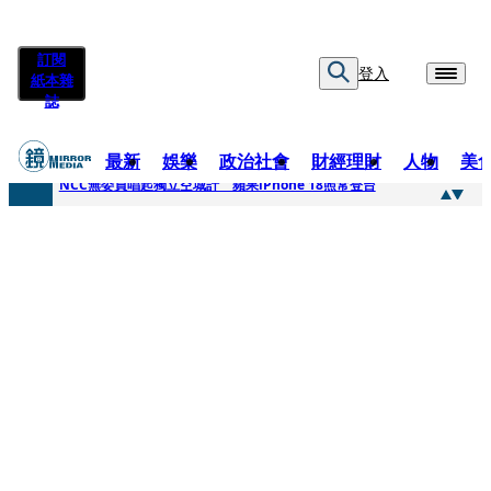
訂閱
登入
紙本雜
誌
最新
娛樂
政治社會
財經理財
人物
美
快訊
NCC無委員唱起獨立空城計 蘋果iPhone 18照常登台
快訊
六強片齊聚桃影 小薰《祖先鬼》回桃影娘家 《長安的荔枝》桃影加映一票難求
快訊
8年磨一劍 陳法拉自編自導《Bloodline》進軍多倫多 柯林法洛姊弟相挺