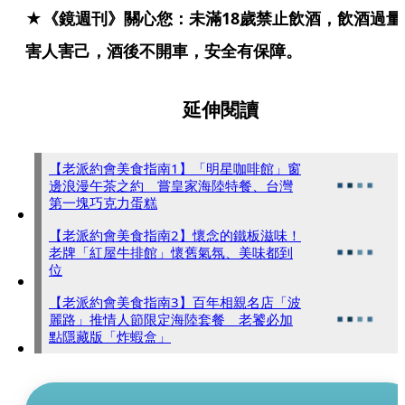
★《鏡週刊》關心您：未滿18歲禁止飲酒，飲酒過量
害人害己，酒後不開車，安全有保障。
延伸閱讀
【老派約會美食指南1】「明星咖啡館」窗
邊浪漫午茶之約 嘗皇家海陸特餐、台灣
第一塊巧克力蛋糕
【老派約會美食指南2】懷念的鐵板滋味！
老牌「紅屋牛排館」懷舊氣氛、美味都到
位
【老派約會美食指南3】百年相親名店「波
麗路」推情人節限定海陸套餐 老饕必加
點隱藏版「炸蝦盒」