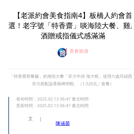
【老派約會美食指南4】板橋人約會首
選！老字號「特香齋」啖海陸大餐、雞
酒贈戒指儀式感滿滿
美食旅遊
「特香齋西餐廳」的海陸大餐「菲力牛排 海大蝦」使用六盎司紐西
菲力搭配蒜香焗烤明蝦。（1,520元／套餐）
發布時間：
2025.02.13 06:47
臺北時間
更新時間：
2025.02.13 06:47
臺北時間
文
陳涵茵