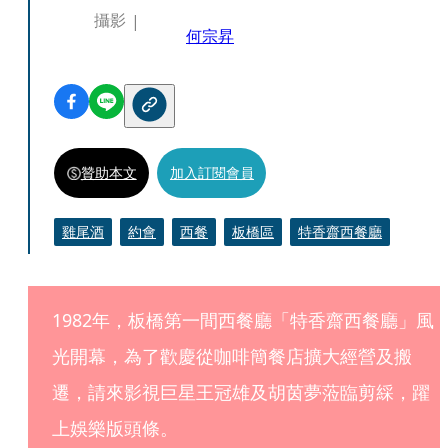
攝影
何宗昇
贊助本文
加入訂閱會員
雞尾酒
約會
西餐
板橋區
特香齋西餐廳
1982年，板橋第一間西餐廳「特香齋西餐廳」風
光開幕，為了歡慶從咖啡簡餐店擴大經營及搬
遷，請來影視巨星王冠雄及胡茵夢蒞臨剪綵，躍
上娛樂版頭條。