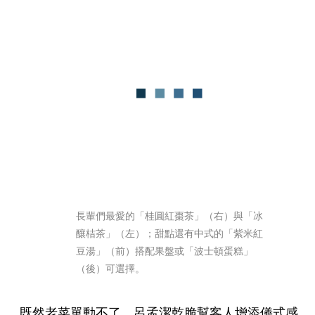
長輩們最愛的「桂圓紅棗茶」（右）與「冰
釀桔茶」（左）；甜點還有中式的「紫米紅
豆湯」（前）搭配果盤或「波士頓蛋糕」
（後）可選擇。
既然老菜單動不了，呂孟潔乾脆幫客人增添儀式感，