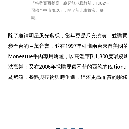
「特香齋西餐廳」緣起於老糕餅舖，1982年
遷移至中山路現址，開了新北市首家西餐
廳。
除了邀請明星風光剪綵，當年更是斥資裝潢，並購買
步全台的百萬音響，並在1997年引進兩台來自美國的
Moneatue牛肉專用烤爐，以高溫華氏1,800度環繞烤
法烹製；又在2006年採購要價不菲的西德的Rational
蒸烤箱，餐點與技術與時俱進，追求更高品質的服務