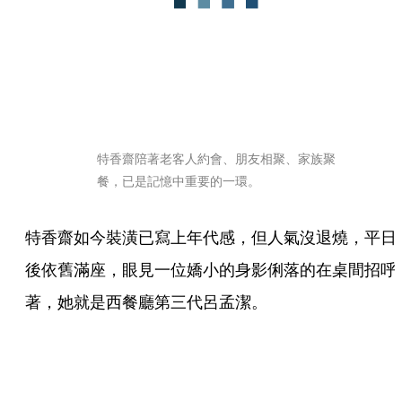
特香齋陪著老客人約會、朋友相聚、家族聚
餐，已是記憶中重要的一環。
特香齋如今裝潢已寫上年代感，但人氣沒退燒，平日
後依舊滿座，眼見一位嬌小的身影俐落的在桌間招呼
著，她就是西餐廳第三代呂孟潔。