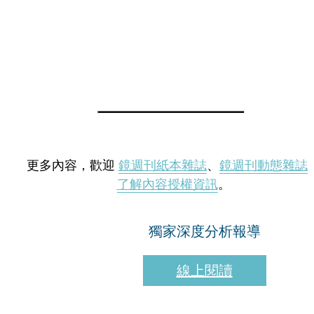
更多內容，歡迎
鏡週刊紙本雜誌
、
鏡週刊動態雜誌
了解內容授權資訊
。
獨家深度分析報導
線上閱讀