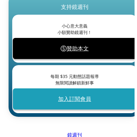
支持鏡週刊
小心意大意義
小額贊助鏡週刊！
贊助本文
每期 $
35
元動態話題報導
無限閱讀解鎖新鮮事
加入訂閱會員
鏡週刊