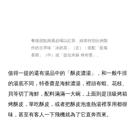
餐後甜點推薦必喝以紅茶、綠茶特別比例製
作的古早味「冰奶茶」（左）；搭配「藍莓
慕斯」（中）或「提拉米蘇 烤布蕾」。
值得一提的還有湯品中的「酥皮濃湯」，和一般牛排
的湯底不同，特香齋是海鮮濃湯，裡頭有蝦、花枝、
貝等切丁海鮮，配料滿滿一大碗，上面則是頂級烤箱
烤酥皮，單吃酥皮，或者把酥皮泡進熱湯裡享用都很
味，甚至有客人一下飛機就為了它直奔而來。