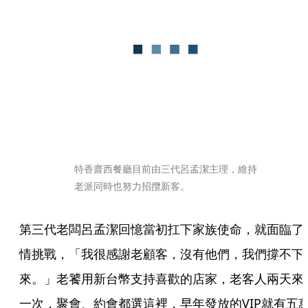
特香齋西餐廳目前由三代呂孟潔主理，維持
老派同時也努力招攬新客。
第三代老闆呂孟潔回憶當初扛下家族使命，就面臨了
情挑戰，「我很感謝老顧客，沒有他們，我們撐不下
來。」老饕用新台幣支持喜歡的店家，老客人兩天來
一次，聚會、約會都選這裡，早年發放的VIP就有五