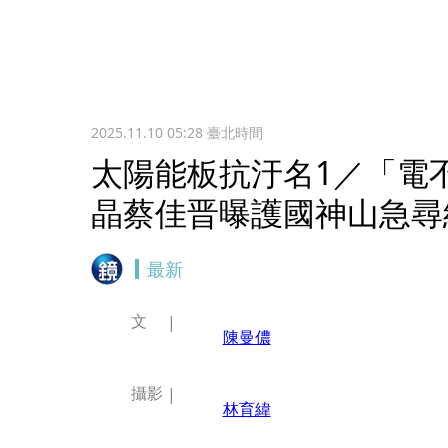
2025.11.10 05:28
臺北時間
太陽能板抗汙名1／「電
晶蔡佳晋曝護國神山急尋
最新
文
陳曼儂
攝影
林育緯