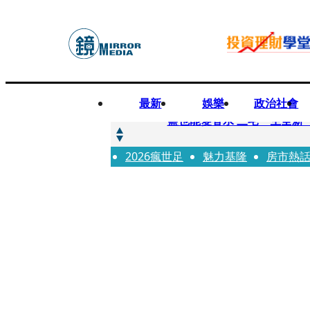
最新
娛樂
政治社會
快訊
鹽也能變香水 三宅一生全新
2026瘋世足
快訊
魅力基隆
房市熱
不堪妻子碎念情緒失控 桃
快訊
蔡依珊撕掉「完美」標籤！