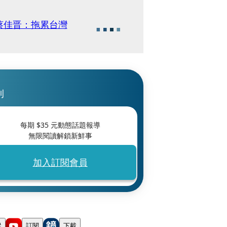
蔡佳晋：拖累台灣
刊
每期 $
35
元動態話題報導
無限閱讀解鎖新鮮事
加入訂閱會員
蹤
訂閱
下載