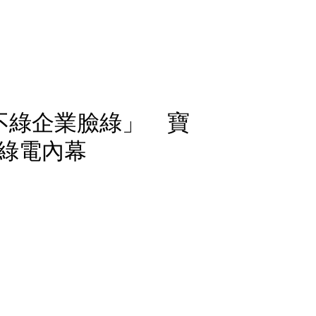
不綠企業臉綠」 寶
綠電內幕