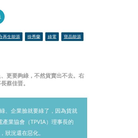
員
合再生能源
徐秀蘭
綠電
寶晶能源
足、更要夠綠，不然貨賣出不去。右
事長蔡佳晋。
綠、企業臉就要綠了，因為貨就
產業協會（TPVIA）理事長的
，狀況還在惡化。