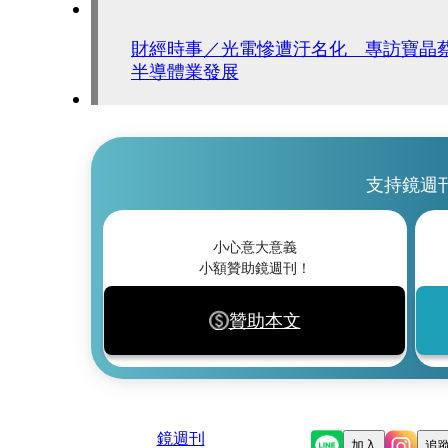
財經時事／光電慘遭汙名化 專訪寶晶
半導體業發展
支持鏡週
小心意大意義
小額贊助鏡週刊！
贊助本文
鏡週刊
加入
追