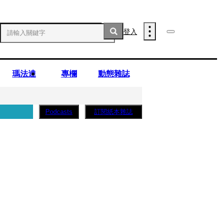
登入
瑪法達
專欄
動態雜誌
訂閱紙本雜誌
Podcasts