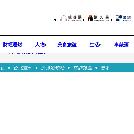
財經理財
人物
美食旅遊
生活
車錶酒
「一生之鹽香精」亮相
話題
台北畫刊
房訊發燒榜
防詐鏡區
更多
園八旬翁毆妻致死檢聲押
 認了「我也會崩潰」：傷口終究會癒合