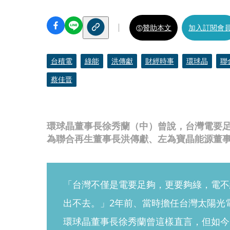
贊助本文
加入訂閱會
台積電
綠能
洪傳獻
財經時事
環球晶
聯
蔡佳晋
環球晶董事長徐秀蘭（中）曾說，台灣電要
為聯合再生董事長洪傳獻、左為寶晶能源董
「台灣不僅是電要足夠，更要夠綠，電不
出不去。」2年前、當時擔任台灣太陽光電
環球晶董事長徐秀蘭曾這樣直言，但如今