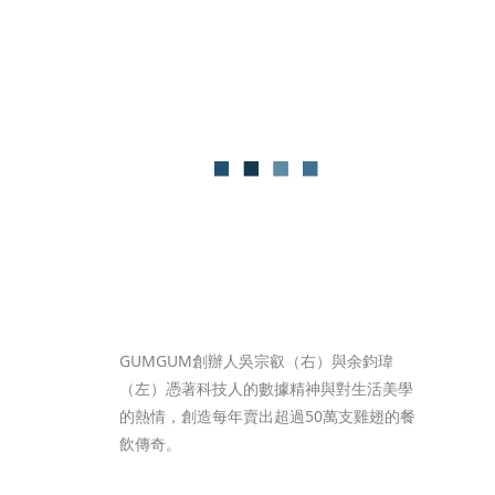
GUMGUM創辦人吳宗叡（右）與余鈞瑋
（左）憑著科技人的數據精神與對生活美學
的熱情，創造每年賣出超過50萬支雞翅的餐
飲傳奇。