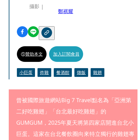
攝影
鄭祺耀
贊助本文
加入訂閱會員
小巨蛋
炸雞
餐酒館
燉飯
雞翅
曾被國際旅遊網站Big 7 Travel點名為「亞洲第
二好吃雞翅」「台北最好吃雞翅」的
GUMGUM，2025年夏天將第四家店開進台北小
巨蛋。這家在台北餐飲圈向來特立獨行的雞翅專