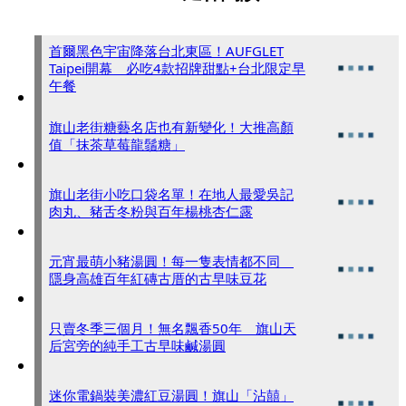
首爾黑色宇宙降落台北東區！AUFGLET
Taipei開幕 必吃4款招牌甜點+台北限定早
午餐
旗山老街糖藝名店也有新變化！大推高顏
值「抹茶草莓龍鬚糖」
旗山老街小吃口袋名單！在地人最愛吳記
肉丸、豬舌冬粉與百年楊桃杏仁露
元宵最萌小豬湯圓！每一隻表情都不同
隱身高雄百年紅磚古厝的古早味豆花
只賣冬季三個月！無名飄香50年 旗山天
后宮旁的純手工古早味鹹湯圓
迷你電鍋裝美濃紅豆湯圓！旗山「沾囍」