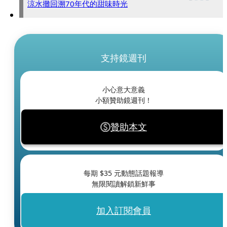
涼水攤回溯70年代的甜味時光
支持鏡週刊
小心意大意義
小額贊助鏡週刊！
贊助本文
每期 $
35
元動態話題報導
無限閱讀解鎖新鮮事
加入訂閱會員