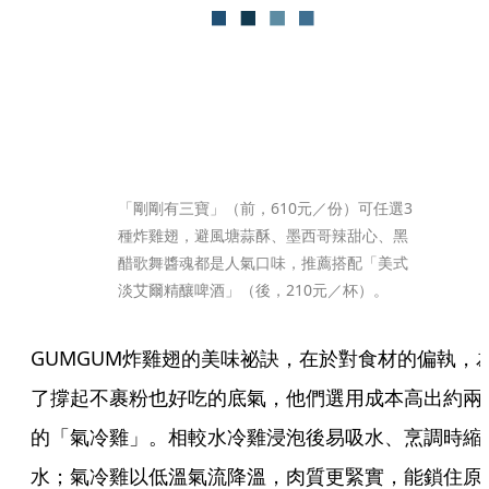
「剛剛有三寶」（前，610元／份）可任選3
種炸雞翅，避風塘蒜酥、墨西哥辣甜心、黑
醋歌舞醬魂都是人氣口味，推薦搭配「美式
淡艾爾精釀啤酒」（後，210元／杯）。
GUMGUM炸雞翅的美味祕訣，在於對食材的偏執，
了撐起不裹粉也好吃的底氣，他們選用成本高出約兩
的「氣冷雞」。相較水冷雞浸泡後易吸水、烹調時縮
水；氣冷雞以低溫氣流降溫，肉質更緊實，能鎖住原