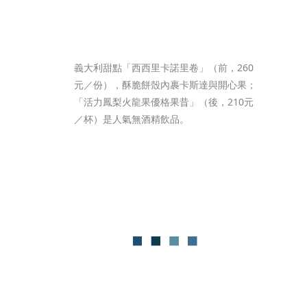
義大利甜點「西西里卡諾里卷」（前，260
元／份），酥脆餅殼內裹卡斯達與開心果；
「活力鳳梨火龍果優格果昔」（後，210元
／杯）是人氣無酒精飲品。