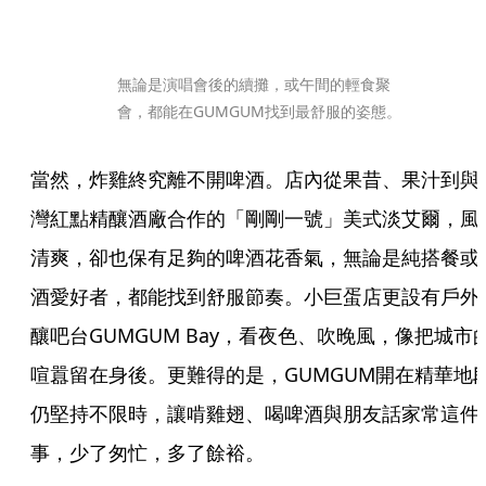
無論是演唱會後的續攤，或午間的輕食聚
會，都能在GUMGUM找到最舒服的姿態。
當然，炸雞終究離不開啤酒。店內從果昔、果汁到與
灣紅點精釀酒廠合作的「剛剛一號」美式淡艾爾，風
清爽，卻也保有足夠的啤酒花香氣，無論是純搭餐或
酒愛好者，都能找到舒服節奏。小巨蛋店更設有戶外
釀吧台GUMGUM Bay，看夜色、吹晚風，像把城市
喧囂留在身後。更難得的是，GUMGUM開在精華地
仍堅持不限時，讓啃雞翅、喝啤酒與朋友話家常這件
事，少了匆忙，多了餘裕。