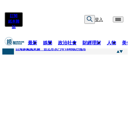
訂閱
登入
紙本雜
誌
最新
娛樂
政治社會
財經理財
人物
美
快訊
白海豚颱風來襲 台北市水門今18時執行拖吊
快訊
AKIRA台北唱到一半突收兒子告白「爸爸I LOVE YOU」 驚喜林志玲同步曝光父親節「披薩蛋糕」
快訊
獨家／TWICE Mina一進華山「天空秒變臉」！ONCE狂風暴雨死守 畫面曝光2.5萬人笑翻