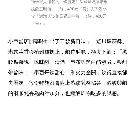
適合單人用餐的「蜂蜜奶油法國煙燻厚培根
披薩三明治」（前，420元／份）與下酒小
食「討海人淡菜高粱蒜中卷」（後，480元
／份）。
小巨蛋店開幕時推出了三款新口味，「避風塘蒜酥」
港式蒜香移植到雞翅上，鹹香酥脆，極度下酒；「黑
歌舞醬魂」以味醂、清酒、昆布與黑白醋熬煮，酸甜
帶旨味；「墨西哥辣甜心」則火力全開，辣得直接卻
失層次。每份雞翅都會附上藍紋乳酪沾醬，微酸與鹹
的滑順乳香為肉汁加分，也緩解炸物吃多的膩感。