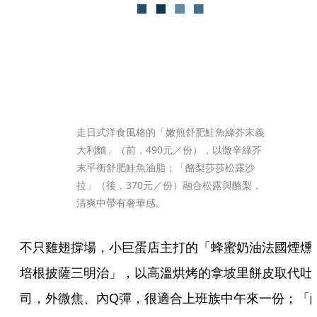
走日式洋食風格的「嫩煎舒肥鮭魚綠芥末義
大利麵」（前，490元／份），以微辛綠芥
末平衡舒肥鮭魚油脂；「酪梨莎莎松露沙
拉」（後，370元／份）融合松露與酪梨，
清爽中帶有奢華感。
不只雞翅撐場，小巨蛋店主打的「蜂蜜奶油法國煙燻
培根披薩三明治」，以高溫烘烤的拿坡里餅皮取代吐
司，外微焦、內Q彈，很適合上班族中午來一份；「