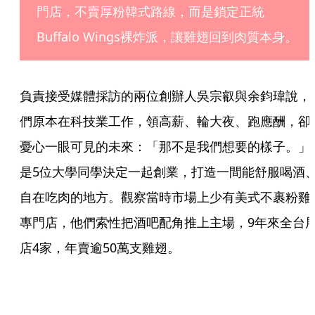
門店，不賣厚粉韓式路線，而是鎖定正統
Buffalo Wings裸炸派，讓雞翅回到肉質本身。
負責接受媒體採訪的兩位創辦人吳宗叡與余鈞瑋說，
們原本在科技業工作，領高薪、輪大夜、跑應酬，卻
憂心一眼可見的未來：「那不是我們想要的樣子。」
是5位大學同學決定一起創業，打造一間能舒服喝酒
自在吃肉的地方。觀察當時市場上少有美式不裹粉雞
專門店，他們索性把酒吧配角推上主場，9年來全台
店4家，年賣逾50萬支雞翅。