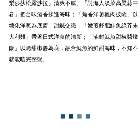
梨莎莎松露沙拉」清爽不膩、「討海人淡菜高粱蒜中
卷」把台味酒香揉進海味；「焦香洋蔥雞肉披薩」以
糖化洋蔥為底醬，甜鹹交織；「嫩煎舒肥鮭魚綠芥末
大利麵」帶著日式洋食的清新；「油封魷魚甜椒醬燉
飯」以烤甜椒醬為底，融合魷魚的鮮甜海味，不知不
就能嗑完整盤。