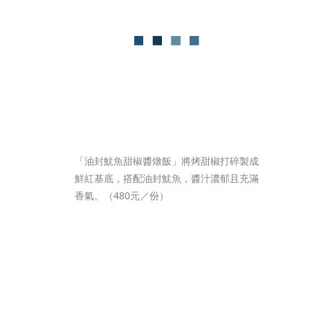
「油封魷魚甜椒醬燉飯」將烤甜椒打碎製成
鮮紅基底，搭配油封魷魚，醬汁濃郁且充滿
香氣。（480元／份）