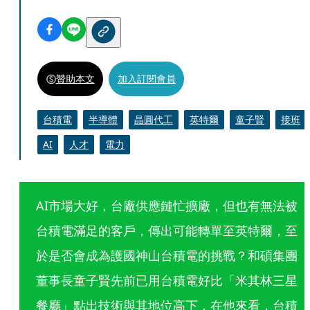
贊助本文
加入訂閱會員
台積電
半導體
晶圓代工
英特爾
童子賢
接班
AI
人才
電力
AI市場大好，台廠供應鏈忙擴廠，但也有無法被
台積電滿足的客戶，傳出可能轉單至英特爾，至
於是否會成為護國神山台積電的挑戰？和碩集團
董事長童子賢先前已用台積電好比「米其林三星
餐廳」點出技術與其地位高下，在他來看，台積