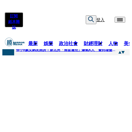
訂閱
登入
紙本雜
誌
最新
娛樂
政治社會
財經理財
人物
美
快訊
帶小9歲女網友開房！新北男「無套遭拒」爆氣K人 警到場傻眼搜到手銬、改造槍
快訊
natori再訪台北人氣爆棚 〈Overdose〉一響全場尖叫「I Love You Taipei」
快訊
42歲情色片女星宣布閃嫁「前職棒投手」！ 她甜讚老公「投球速度快」：擄獲我的心