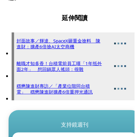
延伸閱讀
封面故事／輝達、SpaceX砸重金搶料 陳
進財：擴產6倍搶AI太空商機
離職才知多香！台積電前員工嘆「1年抵外
面2年」 想回鍋眾人搖頭：很難
穩懋陳進財專訪／「產業位階同台積
電」 穩懋陳進財擴產6倍重押光通訊
支持鏡週刊