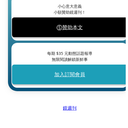
小心意大意義
小額贊助鏡週刊！
贊助本文
每期 $
35
元動態話題報導
無限閱讀解鎖新鮮事
加入訂閱會員
鏡週刊