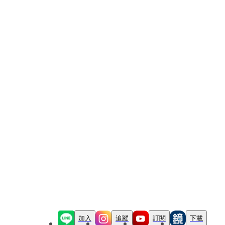
加入
追蹤
訂閱
下載