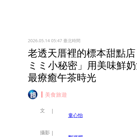
2026.05.14 05:47
臺北時間
老透天厝裡的標本甜點店！「mi
ミミ小秘密」用美味鮮奶
最療癒午茶時光
美食旅遊
文
童心怡
攝影