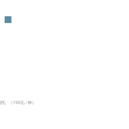
托。（150元／杯）