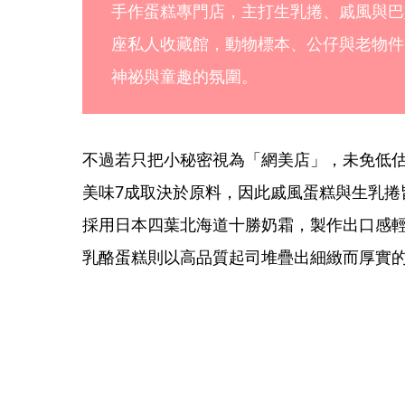
手作蛋糕專門店，主打生乳捲、戚風與巴
座私人收藏館，動物標本、公仔與老物件
神祕與童趣的氛圍。
不過若只把小秘密視為「網美店」，未免低
美味7成取決於原料，因此戚風蛋糕與生乳捲
採用日本四葉北海道十勝奶霜，製作出口感
乳酪蛋糕則以高品質起司堆疊出細緻而厚實