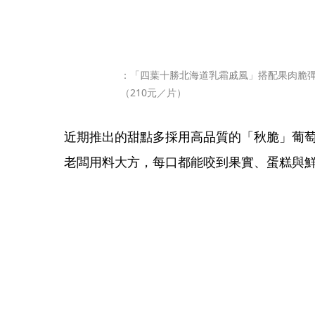
：「四葉十勝北海道乳霜戚風」搭配果肉脆
（210元／片）
近期推出的甜點多採用高品質的「秋脆」葡
老闆用料大方，每口都能咬到果實、蛋糕與