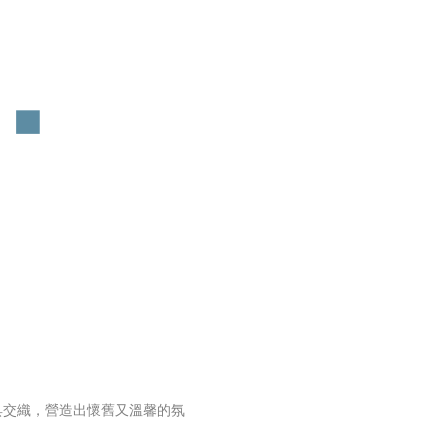
具交織，營造出懷舊又溫馨的氛