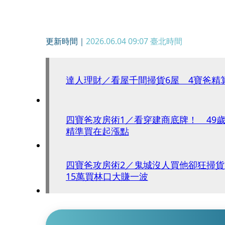
更新時間｜
2026.06.04 09:07
臺北時間
達人理財／看屋千間掃貨6屋 4寶爸精
四寶爸攻房術1／看穿建商底牌！ 49
精準買在起漲點
四寶爸攻房術2／鬼城沒人買他卻狂掃
15萬買林口大賺一波