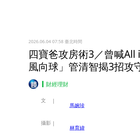
2026.06.04 07:58
臺北時間
四寶爸攻房術3／曾喊All
風向球」管清智揭3招攻
財經理財
文
馬婉珍
攝影
林育緯