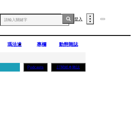
登入
瑪法達
專欄
動態雜誌
訂閱紙本雜誌
Podcasts