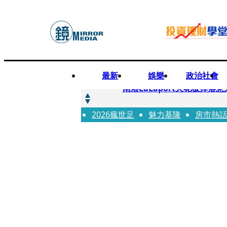
最新
娛樂
政治社會
快訊
南港LaLaport天花板掉
2026瘋世足
快訊
魅力基隆
房市熱
川普又出招！多晶矽產品課15
快訊
美伊衝突要注意！ 台塑四寶