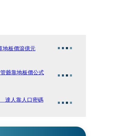
算地板價滾億元
歲管爺靠地板價公式
貨 達人靠人口密碼