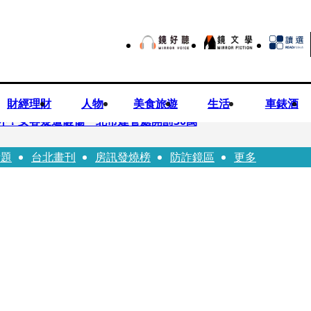
財經理財
人物
美食旅遊
生活
車錶酒
落意外！女客疑遭砸傷 北市建管處開罰30萬
話題
台北畫刊
房訊發燒榜
防詐鏡區
更多
%關稅12月生效 經濟部回應了
7月營收齊揚股價抗跌