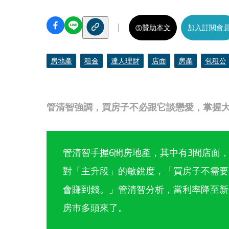
贊助本文
加入訂閱會
房地產
租金
達人理財
店面
房產
包租公
管清智強調，買房子不必跟它談戀愛，掌握
管清智手握6間房地產，其中有3間店面
對「主升段」的敏銳度，「買房子不需要
會賺到錢。」管清智分析，當利率降至新
房市多頭來了。