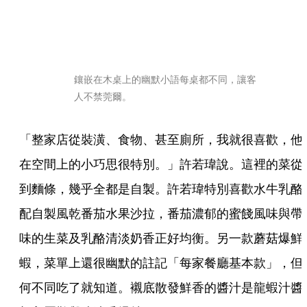
鑲嵌在木桌上的幽默小語每桌都不同，讓客
人不禁莞爾。
「整家店從裝潢、食物、甚至廁所，我就很喜歡，他
在空間上的小巧思很特別。」許若瑋說。這裡的菜從
到麵條，幾乎全都是自製。許若瑋特別喜歡水牛乳酪
配自製風乾番茄水果沙拉，番茄濃郁的蜜餞風味與帶
味的生菜及乳酪清淡奶香正好均衡。另一款蘑菇爆鮮
蝦，菜單上還很幽默的註記「每家餐廳基本款」，但
何不同吃了就知道。襯底散發鮮香的醬汁是龍蝦汁醬