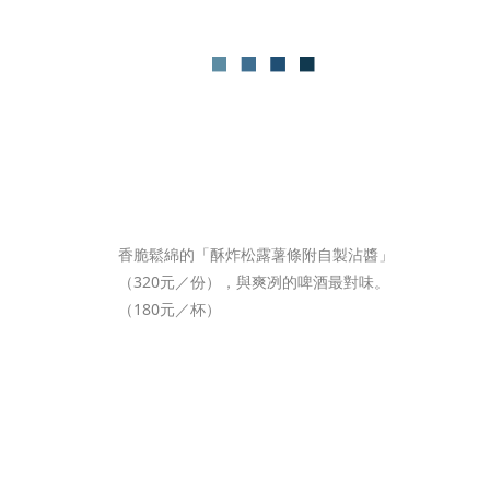
香脆鬆綿的「酥炸松露薯條附自製沾醬」
（320元／份），與爽冽的啤酒最對味。
（180元／杯）