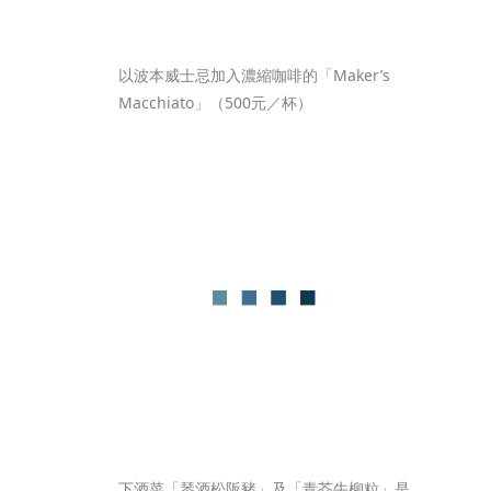
以波本威士忌加入濃縮咖啡的「Maker’s 
Macchiato」（500元／杯）
下酒菜「琴酒松阪豬」及「青芥牛柳粒」是