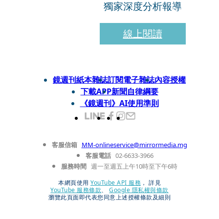
獨家深度分析報導
線上閱讀
鏡週刊紙本雜誌
訂閱電子雜誌
內容授權
下載APP
新聞自律綱要
《鏡週刊》AI使用準則
客服信箱
MM-onlineservice@mirrormedia.mg
客服電話
02-6633-3966
服務時間
週一至週五上午10時至下午6時
本網頁使用
YouTube API 服務
， 詳見
YouTube 服務條款
、
Google 隱私權與條款
瀏覽此頁面即代表您同意上述授權條款及細則