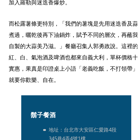
加入羅勒與迷迭香爆炒。
而松露薯條更特別，「我們的薯塊是先用迷迭香及蒜
煮過，曬乾後再下油鍋炸，賦予不同的層次，再蘸我
自製的大蒜美乃滋。」餐廳召集人郭勇政說。這裡的
紅、白、氣泡酒及啤酒也都來自義大利，單杯價格十
實惠，果真是印證桌上小語「老義吃飯，不打領帶」
就要你歡樂、自在。
鬍子餐酒
地址：台北市大安區仁愛路4段
345巷4弄4號1樓