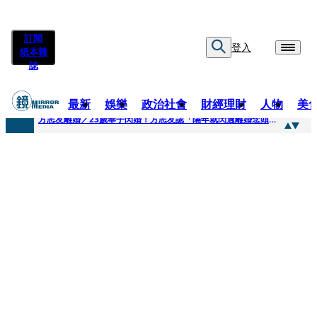
訂閱
登入
紙本雜
誌
最新
娛樂
政治社會
財經理財
人物
美
快訊
方志友離婚／23歲奉子閃婚！方志友認「隔年就閃過離婚念頭」 昔車內曖昧吳念軒風波再被挖
快訊
方志友宣佈離婚楊銘威！婚變傳聞半年成真 女星直言不震驚早曝「和平分開內幕」
快訊
「棄貓星二代」舊帳連爆 又被控欠25萬日圓