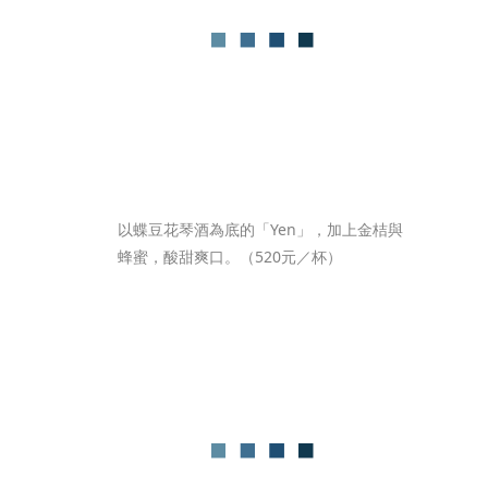
以蝶豆花琴酒為底的「Yen」，加上金桔與
蜂蜜，酸甜爽口。（520元／杯）