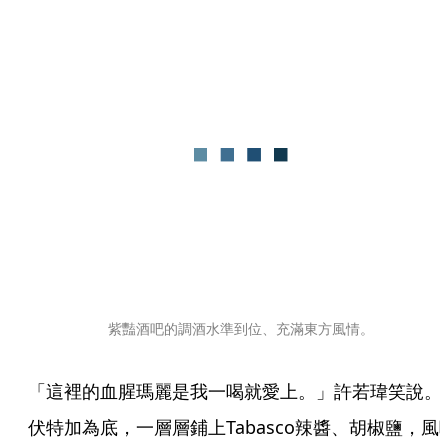
紫豔酒吧的調酒水準到位、充滿東方風情。
「這裡的血腥瑪麗是我一喝就愛上。」許若瑋笑說。
伏特加為底，一層層鋪上Tabasco辣醬、胡椒鹽，風