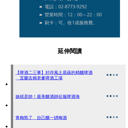
電話：02-8773-9292
營業時間：12：00～22：00
刷卡：可。收1成服務費。
延伸閱讀
【啤酒二三事】封存風土底蘊的精釀啤酒
宜蘭吉姆老爹啤酒工場
姊就是帥！最美釀酒師征服啤酒海
青梅熟了 自己釀一罈梅酒