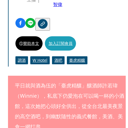
智偉
贊助本文
加入訂閱會員
調酒
W Hotel
酒吧
臺虎精釀
平日就與酒為伍的「臺虎精釀」釀酒師許若瑋
（Winnie），私底下仍愛泡在可以喝一杯的小酒
館，這次她把心頭好全供出，從全台北最美夜景
的高空酒吧，到幽默隨性的義式餐館，美酒、美
食一網打盡。