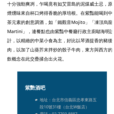
十分強勁爽冽，乍喝竟有如艾雷島的泥煤威士忌，原
煙燻味來自杯口烤得香脆的厚培根。在紫豔能喝到中
茶元素的創意調酒，如「鐵觀音Mojito」「凍頂烏龍
Martini」，連餐點也由紫豔中餐廳行政主廚鄔海明
計，以精緻的中菜小食為主，好比以琴酒提香的豬後
肉，以加了山葵芥末拌炒的骰子牛肉，東方與西方的
飲概念在此交疊揉合出火花。
紫艷酒吧
地址：台北市信義區忠孝東路五
段10號31樓（台北W飯店）
電話：02-7703-8887