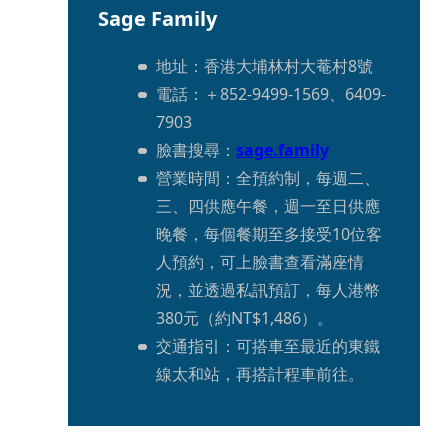
Sage Family
地址：香港大埔林村大菴村8號
電話：＋852-9499-1569、6409-
7903
臉書搜尋：
sage.family
營業時間：全預約制，每週二、
三、四供應午餐，週一至日供應
晚餐，每個餐期至多接受10位客
人預約，可上臉書查看滿座情
況，並透過私訊預訂，每人港幣
380元（約NT$1,486）。
交通指引：可搭車至最近的東鐵
線太和站，再搭計程車前往。