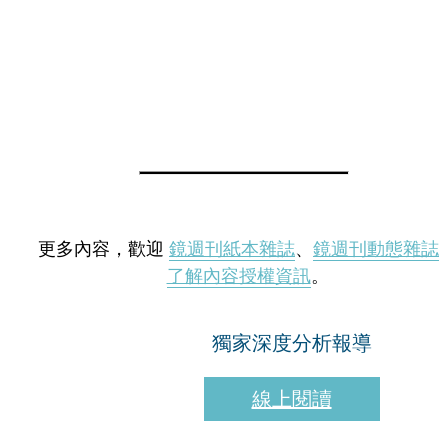
更多內容，歡迎
鏡週刊紙本雜誌
、
鏡週刊動態雜誌
了解內容授權資訊
。
獨家深度分析報導
線上閱讀