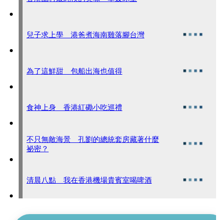
兒子求上學 港爸煮海南雞落腳台灣
為了這鮮甜 包船出海也值得
食神上身 香港紅磡小吃巡禮
不只無敵海景 孔劉的總統套房藏著什麼
祕密？
清晨八點 我在香港機場貴賓室喝啤酒