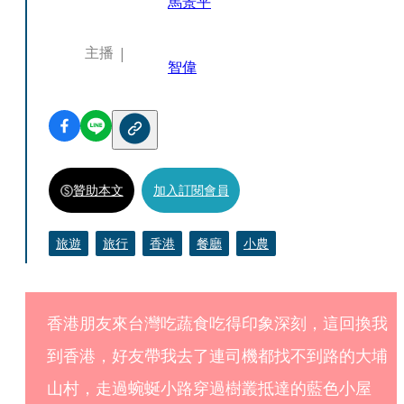
馬景平
主播
智偉
贊助本文
加入訂閱會員
旅遊
旅行
香港
餐廳
小農
香港朋友來台灣吃蔬食吃得印象深刻，這回換我
到香港，好友帶我去了連司機都找不到路的大埔
山村，走過蜿蜒小路穿過樹叢抵達的藍色小屋