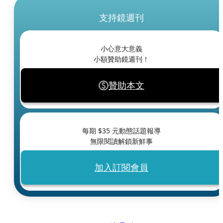
支持鏡週刊
小心意大意義
小額贊助鏡週刊！
贊助本文
每期 $
35
元動態話題報導
無限閱讀解鎖新鮮事
加入訂閱會員