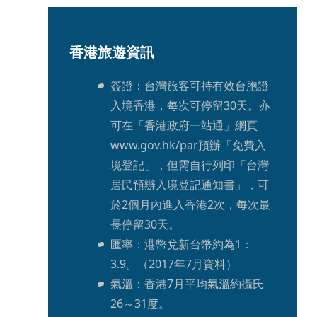
香港旅遊資訊
簽證：台灣旅客可持有效台胞證
入境香港，每次可停留30天。亦
可在「香港政府一站通」網頁
www.gov.hk/par預辦「免費入
境登記」，但需自行列印「台灣
居民預辦入境登記通知書」，可
於2個月內進入香港2次，每次最
長停留30天。
匯率：港幣兌新台幣約為1：
3.9。（2017年7月資料）
氣溫：香港7月平均氣溫約攝氏
26～31度。