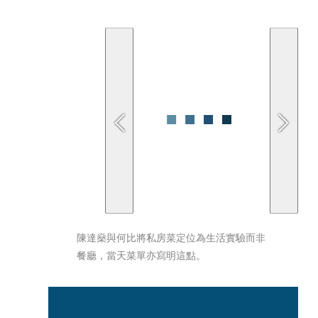
陳達燊與何比將私房菜定位為生活實驗而非
餐廳，當天菜單亦寫明這點。