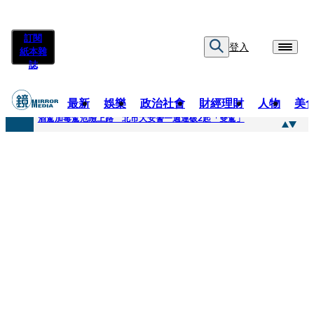
訂閱
登入
紙本雜
誌
最新
娛樂
政治社會
財經理財
人物
美
快訊
酒駕加毒駕危險上路 北市大安警一週連破2起「雙駕」
快訊
Ozone黃文廷、FEniX夏浦洋組「神隊友」 邱以太、林亭莉熱血狂奔殺青淚崩
快訊
AKIRA台北唱到一半突收兒子告白「爸爸I LOVE YOU」 驚喜林志玲同步曝光父親節「披薩蛋糕」