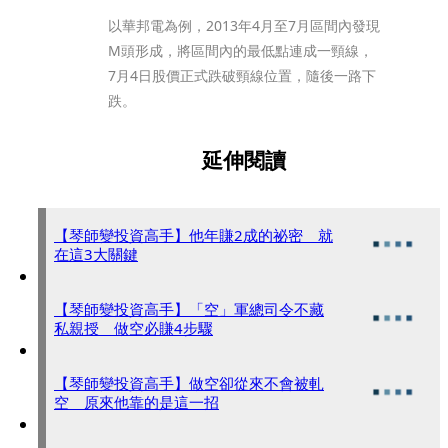
以華邦電為例，2013年4月至7月區間內發現
M頭形成，將區間內的最低點連成一頸線，
7月4日股價正式跌破頸線位置，隨後一路下
跌。
延伸閱讀
【琴師變投資高手】他年賺2成的祕密 就
在這3大關鍵
【琴師變投資高手】「空」軍總司令不藏
私親授 做空必賺4步驟
【琴師變投資高手】做空卻從來不會被軋
空 原來他靠的是這一招