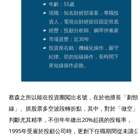
年齡：55歲
現職：知名財經部落客，專職投
資人，電視台財經節目固定班底
經歷：投顧分析師、鋼琴伴奏家
市場資歷：近30年
投資座右銘：機械化操作，嚴守
紀律。切勿短線操作，長時間下
來短線操作必敗。
蔡森之所以能在投資圈闖出名號，在於他擅長「劃頸
線」、抓股票多空波段轉折點，其中，對於「做空」
判斷尤其精準，不但年年繳出20%起跳的投報率，
1995年受雇於投顧公司時，更創下任職期間從未讓公