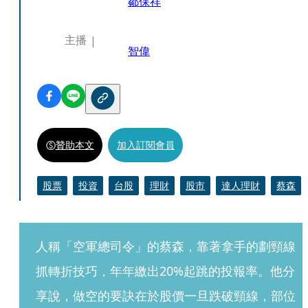
鄒保祥
主播
智偉
贊助本文
加入訂閱會員
股票
投資
台股
理財
股市
達人理財
蔡森
人稱「空軍總司令」的蔡森，靠著拿手的劃頸線
抓轉折技巧，年年繳出20%起跳的投報率。他分
享說，做空的要訣在於股價一旦跌破頸線，部位