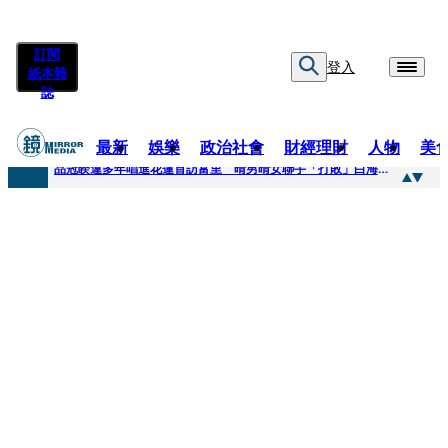
訂閱
登入
紙本雜
誌
最新
娛樂
政治社會
財經理財
人物
美
快訊
品冠睽違多年唱進花蓮首訪富里 晴男晴女聯手「打敗」白海豚颱風
快訊
【台中戰局特輯】何欣純支持度暴增 藍營民調老劇本急救援
快訊
natori再訪台北人氣爆棚 〈Overdose〉一響全場尖叫「I Love You Taipei」