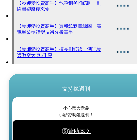
【琴師變投資高手】他彈鋼琴打瞌睡 劃
線圖卻廢寢忘食
【琴師變投資高手】買報紙勤畫線圖 高
職畢業琴師變技術分析高手
【琴師變投資高手】擅長劃頸線 酒吧琴
師做空大賺5千萬
支持鏡週刊
小心意大意義
小額贊助鏡週刊！
贊助本文