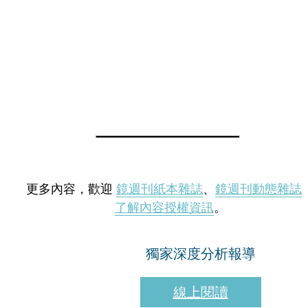
更多內容，歡迎
鏡週刊紙本雜誌
、
鏡週刊動態雜誌
了解內容授權資訊
。
獨家深度分析報導
線上閱讀