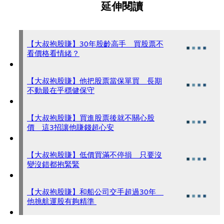
延伸閱讀
【大叔抱股賺】30年股齡高手 買股票不
看價格看情緒？
【大叔抱股賺】他把股票當保單買 長期
不動最在乎穩健保守
【大叔抱股賺】買進股票後就不關心股
價 這3招讓他賺錢超心安
【大叔抱股賺】低價買滿不停損 只要沒
變沒錯都抱緊緊
【大叔抱股賺】和船公司交手超過30年
他挑航運股有夠精準