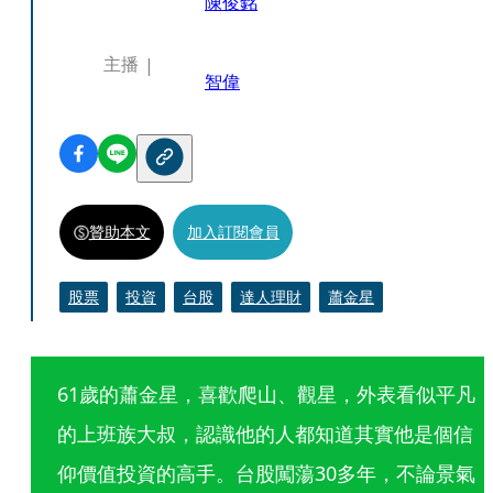
陳俊銘
主播
智偉
贊助本文
加入訂閱會員
股票
投資
台股
達人理財
蕭金星
61歲的蕭金星，喜歡爬山、觀星，外表看似平凡
的上班族大叔，認識他的人都知道其實他是個信
仰價值投資的高手。台股闖蕩30多年，不論景氣