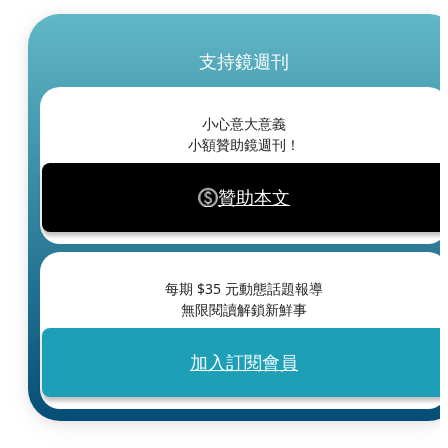
支持鏡週刊
小心意大意義
小額贊助鏡週刊！
贊助本文
每期 $
35
元動態話題報導
無限閱讀解鎖新鮮事
加入訂閱會員