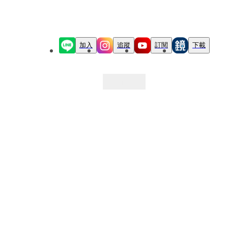
加入
追蹤
訂閱
下載
最新文章