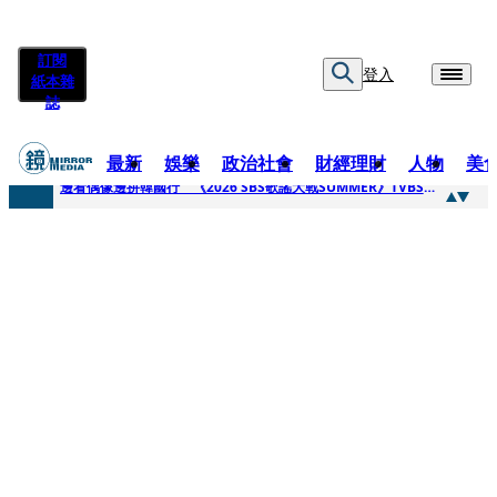
訂閱
登入
紙本雜
誌
最新
娛樂
政治社會
財經理財
人物
美
快訊
邊看偶像邊拚韓國行 《2026 SBS歌謠大戰SUMMER》TVBS直播祭追星福利
快訊
代誌大條火急跳船？ 宏碁派任李文詳接掌兆基屋管2天就喊撤出！
快訊
一句「請回去坐好」 特教生持斷掃把戳女代課老師眼睛大失血近失明