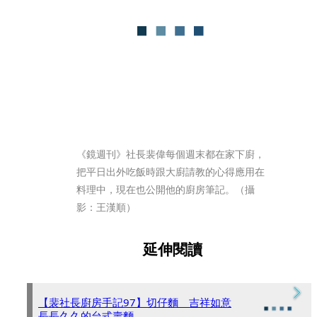
《鏡週刊》社長裴偉每個週末都在家下廚，
把平日出外吃飯時跟大廚請教的心得應用在
料理中，現在也公開他的廚房筆記。（攝
影：王漢順）
延伸閱讀
【裴社長廚房手記97】切仔麵 吉祥如意
長長久久的台式壽麵