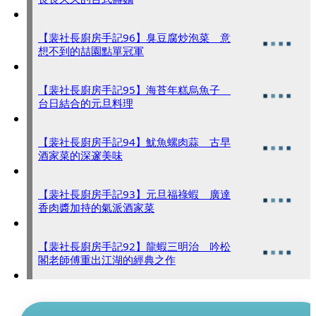
【裴社長廚房手記96】臭豆腐炒泡菜 意
想不到的喆園點單冠軍
【裴社長廚房手記95】海苔年糕烏魚子
台日結合的元旦料理
【裴社長廚房手記94】魷魚螺肉蒜 古早
酒家菜的深邃美味
【裴社長廚房手記93】元旦福祿蝦 廣達
香肉醬加持的氣派酒家菜
【裴社長廚房手記92】龍蝦三明治 吟松
閣老師傅重出江湖的經典之作