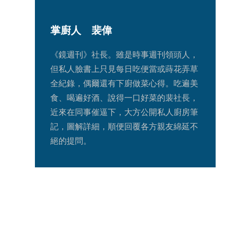
掌廚人　裴偉
《鏡週刊》社長。雖是時事週刊領頭人，
但私人臉書上只見每日吃便當或蒔花弄草
全紀錄，偶爾還有下廚做菜心得。吃遍美
食、喝遍好酒、說得一口好菜的裴社長，
近來在同事催逼下，大方公開私人廚房筆
記，圖解詳細，順便回覆各方親友綿延不
絕的提問。