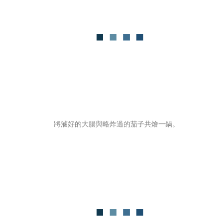
將滷好的大腸與略炸過的茄子共燴一鍋。