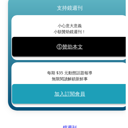
支持鏡週刊
小心意大意義
小額贊助鏡週刊！
贊助本文
每期 $
35
元動態話題報導
無限閱讀解鎖新鮮事
加入訂閱會員
鏡週刊