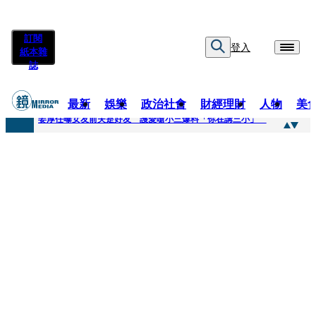
訂閱
登入
紙本雜
誌
最新
娛樂
政治社會
財經理財
人物
美
快訊
姜厚任曝女友前夫是好友 護愛嗆小三爆料「你在講三小」
快訊
劉畊宏將登《披荊斬棘》call周杰倫求救 周董「3字建議」他無奈：這不是健美比賽！
快訊
【台中戰局特輯】何欣純支持度暴增 藍營民調老劇本急救援