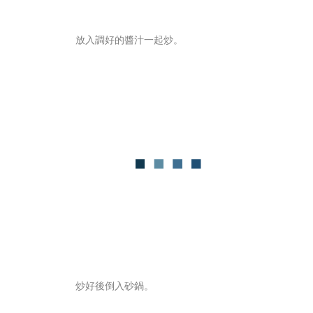
放入調好的醬汁一起炒。
炒好後倒入砂鍋。