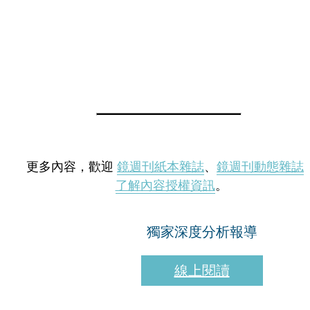
更多內容，歡迎
鏡週刊紙本雜誌
、
鏡週刊動態雜誌
了解內容授權資訊
。
獨家深度分析報導
線上閱讀