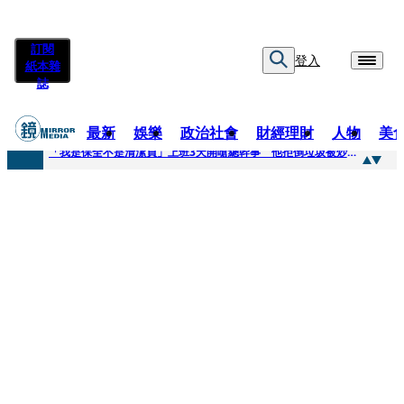
訂閱
登入
紙本雜
誌
最新
娛樂
政治社會
財經理財
人物
美
快訊
「我是保全不是清潔員」上班3天開嗆總幹事 他拒倒垃圾被炒！怒提告...法官這原因判敗訴
快訊
吳建豪生日願望成真 周渝民苦練吉他獻唱、言承旭阿信暖心祝福
快訊
UVERworld、yama、jo0ji齊聚台北 11月21日UVERworld再開專場