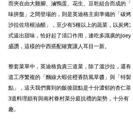
而夾在由大雞腳、滷鴨蛋、花生、豆乾組合而成的「
味拼盤」之間登場的，則是英迪格主廚準備的「碳烤
沙拉佐培根油醋」，至少有5種以上的蔬菜，以炭烤
式逼出甜味，恰好起了清口作用，連吃多識廣的Joey
盛讚，這樣的中西搭配確實讓人耳目一新。
整套菜單中，英迪格負責三道菜，除了溫沙拉，還有
道工序繁複的「麵線大蝦佐橙香防風草醬」與「特製
點」，這天我們嘗到的飯後甜點是十分濃郁的杏仁茶
3道料理頗有與南村眷村菜分庭抗禮的架勢，十分有
趣。