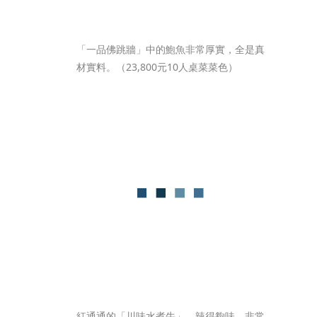
「一品佛跳牆」中的鮑魚非常厚實，全是真
材實料。（23,800元10人桌菜菜色）
紅通通的「川味水煮牛」，辣得夠味，非常