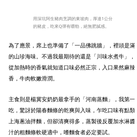
用深坑阿生豬肉烹調的東坡肉，厚達1公分
的豬皮，吃來Q彈有嚼勁，絕無肥膩感。
為了應景，席上也準備了「一品佛跳牆」，裡頭是滿
的山珍海味。不過我最期待的還是「川味水煮牛」，
從加熱時的香氣就知道口味必然正宗，入口果然麻辣
香，牛肉軟嫩滑潤。
主食則是楊冀安奶奶最拿手的「河南蒸麵」，我第一
吃，驚訝於陽春麵條的乾爽與入味，乍吃口味有點類
上海蔥油拌麵，但卻清爽得多，蒸製後反覆加水淋醬
汁的粗麵條軟硬適中，嗜麵食者必定要試。