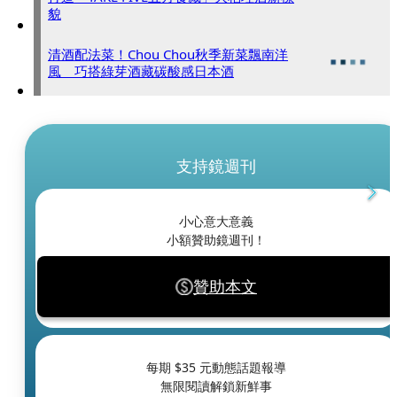
貌
清酒配法菜！Chou Chou秋季新菜飄南洋
風 巧搭綠芽酒藏碳酸感日本酒
支持鏡週刊
小心意大意義
小額贊助鏡週刊！
贊助本文
每期 $
35
元動態話題報導
無限閱讀解鎖新鮮事