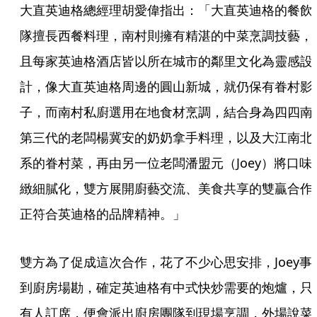
大直英迪格總經理胡愛偉指出：「大直英迪格的餐飲
隊擅長西餐料理，南村則擁有精湛的中菜烹調技藝，
且每家英迪格酒店皆以所在城市的鄰里文化為靈感設
計，像大直英迪格周邊的圓山新城，就仍保有眷村影
子，而南村私廚選用在地食材烹調，結合身為四四南
第三代的老闆楊冀安的奶奶拿手料理，以及大江南北
系的眷村菜，再由另一位老闆潘盟元（Joey）將口味
緻細膩化，雙方展開廚藝交流、美食共享的雙贏合作
正符合英迪格的品牌精神。」
雙方為了促成這次合作，花了不少心思安排，Joey事
到廚房場勘，確定英迪格有中式快炒需要的炮爐，只
有人訂席，便會派出廚房團隊到現場烹調，外場說菜