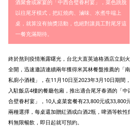
酒聚會或家宴的「中西合璧眷村宴」，菜色跳脫
以往尾牙模式，把紅燒肉、滷味、水煮牛端上
桌，就算沒有抽獎活動，也絕對讓員工對尾牙這
一餐充滿期待。
終於熬到疫情漸露曙光，台北大直英迪格酒店立刻火
全開，迅速邀請連續兩年獲得米其林餐盤推薦的「南
私廚小酒棧」，在11月10日至2023年3月10日期間，
入駐飯店4樓的餐廳包廂，推出適合尾牙春酒的「中
合壁眷村宴」，10人桌菜套餐有23,800元或33,800元
兩種選擇，每桌還加贈紅酒或白酒2瓶，啤酒等軟性
料無限暢飲，即日起就可預約。