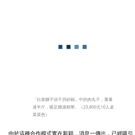
「白菜獅子頭干貝砂鍋」中的肉丸子，重量
達半斤，吸足雞湯精華。（23,800元10人桌
菜菜色）
由於這種合作模式實在新穎，消息一傳出，已經吸引