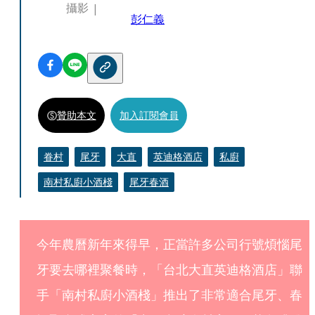
攝影
彭仁義
贊助本文
加入訂閱會員
眷村
尾牙
大直
英迪格酒店
私廚
南村私廚小酒棧
尾牙春酒
今年農曆新年來得早，正當許多公司行號煩惱尾
牙要去哪裡聚餐時，「台北大直英迪格酒店」聯
手「南村私廚小酒棧」推出了非常適合尾牙、春