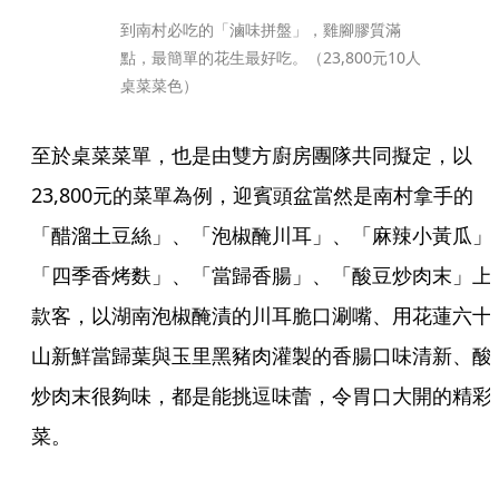
到南村必吃的「滷味拼盤」，雞腳膠質滿
點，最簡單的花生最好吃。（23,800元10人
桌菜菜色）
至於桌菜菜單，也是由雙方廚房團隊共同擬定，以
23,800元的菜單為例，迎賓頭盆當然是南村拿手的
「醋溜土豆絲」、「泡椒醃川耳」、「麻辣小黃瓜」
「四季香烤麩」、「當歸香腸」、「酸豆炒肉末」上
款客，以湖南泡椒醃漬的川耳脆口涮嘴、用花蓮六十
山新鮮當歸葉與玉里黑豬肉灌製的香腸口味清新、酸
炒肉末很夠味，都是能挑逗味蕾，令胃口大開的精彩
菜。