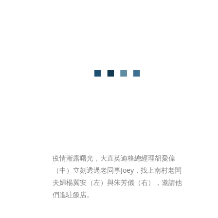
疫情漸露曙光，大直英迪格總經理胡愛偉
（中）立刻透過老同事Joey，找上南村老闆
夫婦楊冀安（左）與朱芳儀（右），邀請他
們進駐飯店。