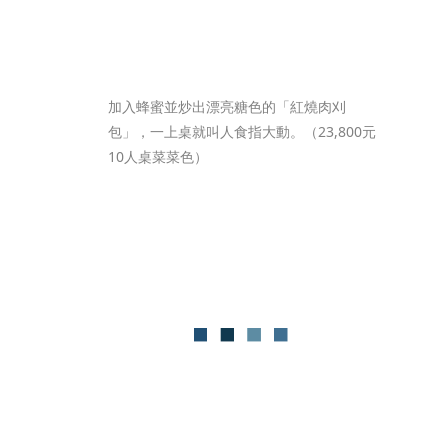
加入蜂蜜並炒出漂亮糖色的「紅燒肉刈
包」，一上桌就叫人食指大動。（23,800元
10人桌菜菜色）