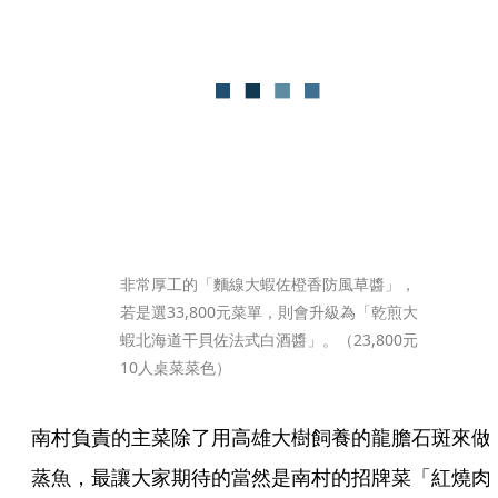
非常厚工的「麵線大蝦佐橙香防風草醬」，
若是選33,800元菜單，則會升級為「乾煎大
蝦北海道干貝佐法式白酒醬」。（23,800元
10人桌菜菜色）
南村負責的主菜除了用高雄大樹飼養的龍膽石斑來做
蒸魚，最讓大家期待的當然是南村的招牌菜「紅燒肉