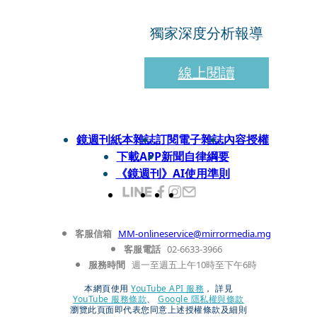
獨家深度分析報導
線上閱讀
鏡週刊紙本雜誌
訂閱電子雜誌
內容授權
下載APP
新聞自律綱要
《鏡週刊》AI使用準則
客服信箱
MM-onlineservice@mirrormedia.mg
客服電話
02-6633-3966
服務時間
週一至週五上午10時至下午6時
本網頁使用
YouTube API 服務
， 詳見
YouTube 服務條款
、
Google 隱私權與條款
瀏覽此頁面即代表您同意上述授權條款及細則