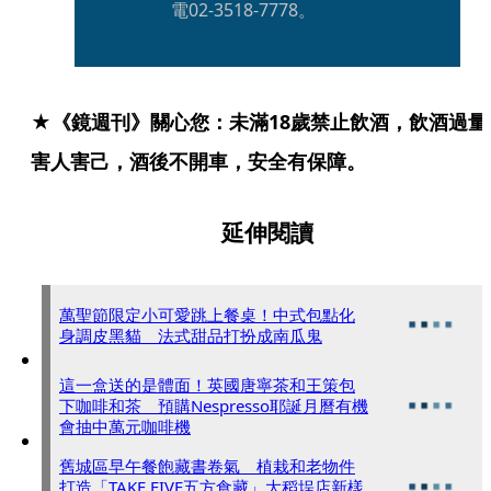
電02-3518-7778。
★《鏡週刊》關心您：未滿18歲禁止飲酒，飲酒過量
害人害己，酒後不開車，安全有保障。
延伸閱讀
萬聖節限定小可愛跳上餐桌！中式包點化
身調皮黑貓 法式甜品打扮成南瓜鬼
這一盒送的是體面！英國唐寧茶和王策包
下咖啡和茶 預購Nespresso耶誕月曆有機
會抽中萬元咖啡機
舊城區早午餐飽藏書卷氣 植栽和老物件
打造「TAKE FIVE五方食藏」大稻埕店新樣