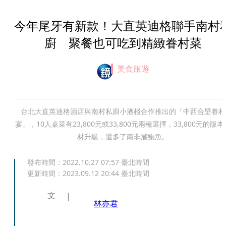
今年尾牙有新款！大直英迪格聯手南村
廚 聚餐也可吃到精緻眷村菜
美食旅遊
台北大直英迪格酒店與南村私廚小酒棧合作推出的「中西合壁眷村
宴」，10人桌菜有23,800元或33,800元兩種選擇，33,800元的版本
材升級，還多了南非滷鮑魚。
發布時間：
2022.10.27 07:57
臺北時間
更新時間：
2023.09.12 20:44
臺北時間
文
林亦君