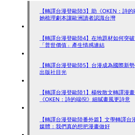
【轉譯台漫登歐陸3】助《OKEN：詩
她梳理劇本讓歐洲讀者認識台灣
【轉譯台漫登歐陸4】在地題材如何突破國界
「普世價值」產生情感連結
【轉譯台漫登歐陸5】台漫成為國際新勢力 靠一點吸引
出版社目光
【轉譯台漫登歐陸1】楊牧散文轉譯漫
《OKEN：詩的端倪》細膩畫風更詩意
【轉譯台漫登歐陸番外篇】文學轉譯台
媒體：我們真的想把漫畫做好