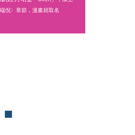
端倪〉章節，漫畫就取名