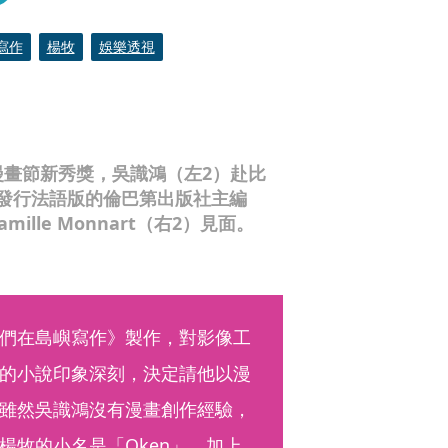
寫作
‭楊牧
娛樂透視
爾漫畫節新秀獎，吳識鴻（左2）赴比
發行法語版的倫巴第出版社主編
Camille Monnart（右2）見面。
們在島嶼寫作》製作，對影像工
的小說印象深刻，決定請他以漫
雖然吳識鴻沒有漫畫創作經驗，
楊牧的小名是「Oken」，加上