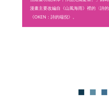
漫畫主要改編自《山風海雨》裡的〈詩的
《OKEN：詩的端倪》。