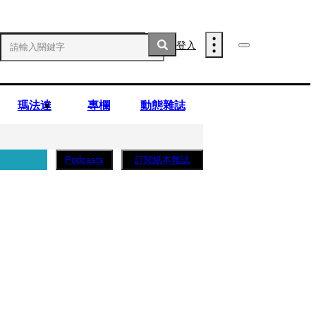
登入
瑪法達
專欄
動態雜誌
訂閱紙本雜誌
Podcasts