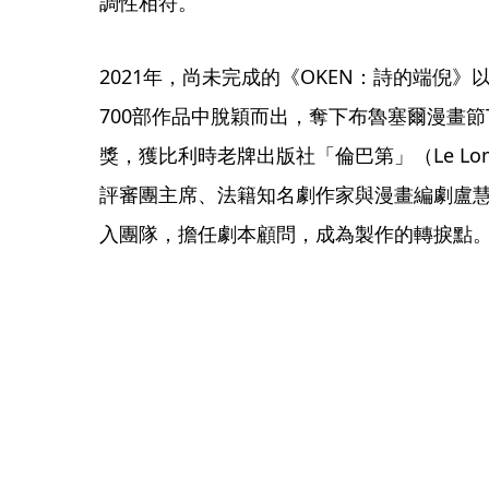
調性相符。 
2021年，尚未完成的《OKEN：詩的端倪
700部作品中脫穎而出，奪下布魯塞爾漫畫節The Ra
獎，獲比利時老牌出版社「倫巴第」（Le Lo
評審團主席、法籍知名劇作家與漫畫編劇盧慧芳（L
入團隊，擔任劇本顧問，成為製作的轉捩點