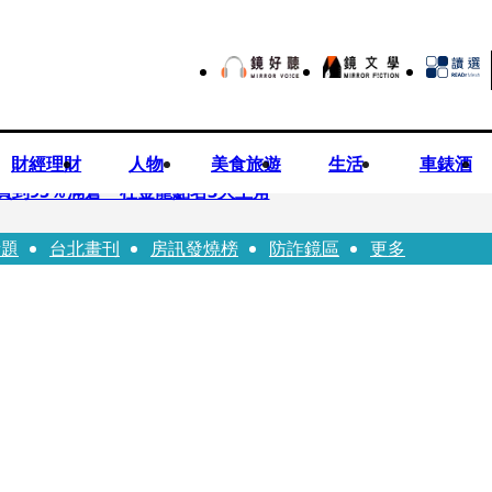
財經理財
人物
美食旅遊
生活
車錶酒
買到95％滿倉 杜金龍點名3大主角
話題
台北畫刊
房訊發燒榜
防詐鏡區
更多
偕獸醫師提醒飼主四大照護誤區
！ 團隊發文證實：肥大叔8/5離開了