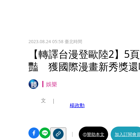
2023.08.24 05:58
臺北時間
【轉譯台漫登歐陸2】5
豔 獲國際漫畫新秀獎還
娛樂
文
楊政勳
贊助本文
加入訂閱會