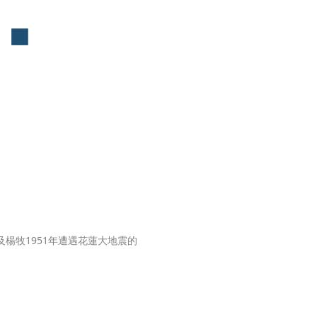
及楊牧1951年遭遇花蓮大地震的