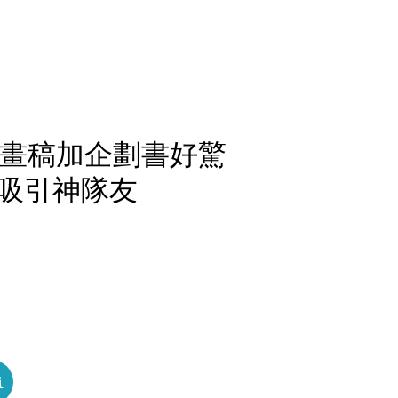
頁畫稿加企劃書好驚
吸引神隊友
員