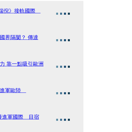
的端倪》接軌國際
隔閡？ 傳達
歐洲
畫進軍歐陸
漫進軍國際 目宿