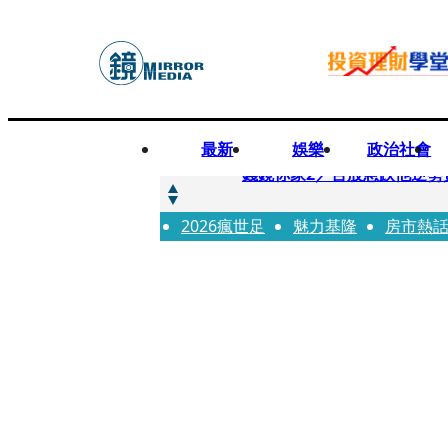
最新
娛樂
政治社會
快訊
錢鏡你家2／台股急跌他逆勢
2026瘋世足
快訊
魅力基隆
房市熱
八月寵物月 寵物食品大廠
快訊
97萬粉絲料理網紅驚傳病逝