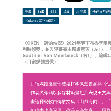
漫畫
動畫
劇本
編劇
水墨畫
他們在島嶼
《oken：詩的端倪》
《OKEN：詩的端倪》2021年奪下布魯塞
利時領獎，並與評審團主席盧慧芳（左1）、
Gauthier Van Meerbeeck（右1）、編輯
（目宿媒體提供）
目宿媒體漫畫部總編輯李佩芝曾參與《他
作者吳識鴻以多媒材動畫短片表現王文興
畫詮釋楊牧自傳散文集《山風海雨》。「
但繪畫功底深厚，作品充滿驚喜。」因為